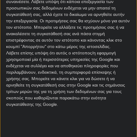
συναινέσετε.
Λάβετε υπόψη ότι κάποια επεξεργασία των
αγωνιστική πριν το φινάλε τρεις μπροστά από
προσωπικών σας δεδομένων ενδέχεται να μην απαιτεί τη
Βίντερτουρ και Σαφχάουζεν.
συγκατάθεσή σας, αλλά έχετε το δικαίωμα να αρνηθείτε αυτήν
την επεξεργασία. Οι προτιμήσεις σας θα ισχύουν μόνο για αυτόν
Κι όμως κατάφερε να ηττηθεί εντός έδρας από την
τον ιστότοπο. Μπορείτε να αλλάξετε τις προτιμήσεις σας ή να
αδιάφορη Βαντούζ και να χάσει ακόμα μία σίγουρη
ανακαλέσετε τη συγκατάθεσή σας ανά πάσα στιγμή
επιστρέφοντας σε αυτόν τον ιστότοπο και κάνοντας κλικ στο
άνοδο.
κουμπί "Απορρήτου" στο κάτω μέρος της ιστοσελίδας.
Λάβετε επίσης υπόψη ότι αυτός ο ιστότοπος/η εφαρμογή
Βαντούζ – Ααράου
χρησιμοποιεί μία ή περισσότερες υπηρεσίες της Google και
προγνωστικά
ενδέχεται να συλλέγει και να αποθηκεύει πληροφορίες που
περιλαμβάνουν, ενδεικτικά, τη συμπεριφορά επίσκεψης ή
χρήσης σας. Μπορείτε να κάνετε κλικ για να δώσετε ή να
Μία ομάδα που μοιάζει καταραμένη και η οποία ως
αρνηθείτε τη συγκατάθεσή σας στην Google και τις σημάνσεις
άλλος Σίσυφος έχει καταφέρει και φέτος να
τρίτων μερών της για τη χρήση των δεδομένων σας για τους
κουβαλήσει την πέτρα σχεδόν ως την κορυφή του
σκοπούς που καθορίζονται παρακάτω στην ενότητα
βουνού.
συγκατάθεσης της Google.
Δύο αγωνιστικές πριν από το τέλος βρίσκεται
δεύτερη στη
βαθμολογία Β Ελβετίας
, στο -2 από την
πρωτοπόρο Βαντούζ.