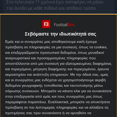
Στα τελευταία 11 χρόνια έχει καταφέρει να χάσει
την άνοδο με κάθε πιθανό και απίθανο τρόπο.
Τίποτα όμως δεν μπορεί να συγκριθεί με τα πλέι-οφ
ανόδου του 2019.
Σεβόμαστε την ιδιωτικότητά σας
Η πόλη όλη είχε στολιστεί για να πανηγυρίσει την
άνοδο μετά το 0-4 στην έδρα της Ξαμάξ στο πρώτο
Εμείς και οι συνεργάτες μας αποθηκεύουμε και/ή έχουμε
παιχνίδι, όμως στην ρεβάνς συνέβη η μεγαλύτερη
πρόσβαση σε πληροφορίες σε μια συσκευή, όπως τα cookies,
και επεξεργαζόμαστε προσωπικά δεδομένα, όπως μοναδικοί
ανατροπή ίσως όλων των εποχών.
αναγνωριστικοί και προσαρμοσμένες πληροφορίες που
αποστέλλονται από μια συσκευή για εξατομικευμένες διαφημίσεις
Η Νεσατέλ επικράτησε κι αυτή με 0-4, κέρδισε στα
και περιεχόμενο, μέτρηση διαφήμισης και περιεχομένου, έρευνα
πέναλτι με 5-4 και άφησε σύξυλη μία ολόκληρη
ακροατηρίου και ανάπτυξη υπηρεσιών.
Με την άδειά σας, εμείς
πόλη.
και οι συνεργάτες μας ενδέχεται να χρησιμοποιήσουμε ακριβή
δεδομένα γεωγραφικής τοποθεσίας και ταυτοποίησης μέσω
Ακόμα και πέρσι, η Ααράου έφτασε και πάλι στα
σάρωσης συσκευών. Μπορείτε να κάνετε κλικ για να συναινέσετε
πλέι-οφ ανόδου, όμως το εμπόδιο της Γκρασχόπερς
στην επεξεργασία από εμάς και τους συνεργάτες μας όπως
αποδείχθηκε ανυπέρβλητο.
περιγράφεται παραπάνω. Εναλλακτικά, μπορείτε να αποκτήσετε
πρόσβαση σε πιο λεπτομερείς πληροφορίες και να αλλάξετε τις
Στο τέλος της σεζόν 2021-22, η Ααράου ήταν και
προτιμήσεις σας πριν συναινέσετε ή να αρνηθείτε να
πάλι στην κορυφή του βαθμολογικού πίνακα μία