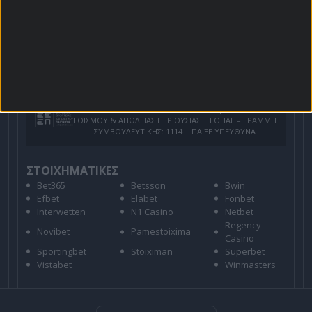
Για όλες τις
Προσφορές
: *Ισχύουν όροι και
προϋποθέσεις
21+ | ΑΡΜΟΔΙΟΣ ΡΥΘΜΙΣΤΗΣ ΕΕΕΠ | ΚΙΝΔΥΝΟΣ
ΕΘΙΣΜΟΥ & ΑΠΩΛΕΙΑΣ ΠΕΡΙΟΥΣΙΑΣ | ΕΟΠΑΕ – ΓΡΑΜΜΗ
ΣΥΜΒΟΥΛΕΥΤΙΚΗΣ: 1114 | ΠΑΙΞΕ ΥΠΕΥΘΥΝΑ
ΣΤΟΙΧΗΜΑΤΙΚΕΣ
Bet365
Betsson
Bwin
Efbet
Elabet
Fonbet
Interwetten
N1 Casino
Netbet
Regency
Novibet
Pamestoixima
Casino
Sportingbet
Stoiximan
Superbet
Vistabet
Winmasters