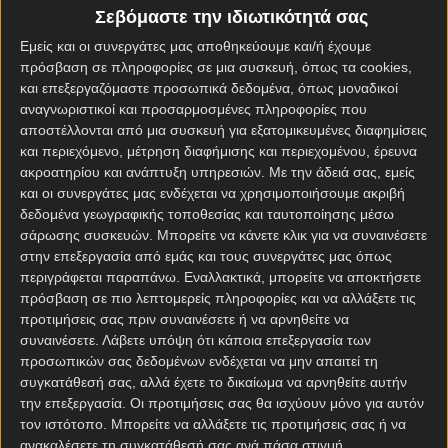
μικρή αυτή χώρα. Από την άλλη ο σεΐχης Μανσούρ
Σεβόμαστε την ιδιωτικότητά σας
μπιν Ζαγέν αλ Ναχιάν από τα Ηνωμένα Αραβικά
Εμείς και οι συνεργάτες μας αποθηκεύουμε και/ή έχουμε
Εμιράτα, ιδιοκτήτης της Σίτι.
πρόσβαση σε πληροφορίες σε μια συσκευή, όπως τα cookies,
και επεξεργαζόμαστε προσωπικά δεδομένα, όπως μοναδικοί
αναγνωριστικοί και προσαρμοσμένες πληροφορίες που
αποστέλλονται από μια συσκευή για εξατομικευμένες διαφημίσεις
και περιεχόμενο, μέτρηση διαφήμισης και περιεχομένου, έρευνα
ακροατηρίου και ανάπτυξη υπηρεσιών.
Με την άδειά σας, εμείς
και οι συνεργάτες μας ενδέχεται να χρησιμοποιήσουμε ακριβή
δεδομένα γεωγραφικής τοποθεσίας και ταυτοποίησης μέσω
O
Νασέρ αλ Κελαϊφί
είναι
σάρωσης συσκευών. Μπορείτε να κάνετε κλικ για να συναινέσετε
πρόεδρος της Qatar Sports Investments, μία
στην επεξεργασία από εμάς και τους συνεργάτες μας όπως
περιγράφεται παραπάνω. Εναλλακτικά, μπορείτε να αποκτήσετε
κοινοπραξία του κράτους του Κατάρ και της εθνικής
πρόσβαση σε πιο λεπτομερείς πληροφορίες και να αλλάξετε τις
ολυμπιακής επιτροπής. Ο εν λόγω επενδυτικός
προτιμήσεις σας πριν συναινέσετε ή να αρνηθείτε να
όμιλος ασχολείται εμμέσως με τον αθλητισμό,
συναινέσετε.
Λάβετε υπόψη ότι κάποια επεξεργασία των
έχοντας κατασκευάσει ειδυλλιακά θέρετρα με θέμα
προσωπικών σας δεδομένων ενδέχεται να μην απαιτεί τη
το γκολφ και το τένις, μιας και ο Αλ Κελαϊφί έπαιζε
συγκατάθεσή σας, αλλά έχετε το δικαίωμα να αρνηθείτε αυτήν
τένις σε υψηλό επίπεδο από το 1992 μέχρι το 2002
την επεξεργασία. Οι προτιμήσεις σας θα ισχύουν μόνο για αυτόν
(32 νίκες, 84 ήττες) κι εκπροσώπησε τη χώρα του
τον ιστότοπο. Μπορείτε να αλλάξετε τις προτιμήσεις σας ή να
ανακαλέσετε τη συγκατάθεσή σας ανά πάσα στιγμή