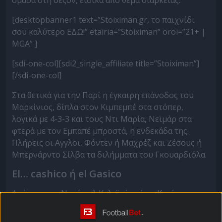
[desktopbanner1 text=”Stoiximan.gr, το παιχνίδι
σου καλύτερο ΕΔΩ!” etairia=”Stoiximan” oroi=”21+ |
MGA” ]
[sdi-one-col][sdi2_single_affiliate title=”Stoiximan”]
[/sdi-one-col]
Στα θετικά για την Παρί η έγκαιρη επάνοδος του
Μαρκίνιος, δίπλα στον Κιμπεμπέ στα στόπερ,
λογικά με 4-3-3 και τους Ντι Μαρία, Νεϊμάρ στα
φτερά με τον Εμπαπέ μπροστά, η ενδεκάδα της.
Πλήρεις οι Αγγλοι, Φόντεν ή Μαχρέζ και Ζέσους ή
Μπερνάρντο Σίλβα τα διλήμματα του Γκουαρδιόλα.
El
…
cashico
ή
el
Gasico
Από τη μια ο Νασέρ αλ Κελαϊφί από το Κατάρ, ο
ιδιοκτήτης της Παρί Σεν Ζερμέν και ο άνθρωπος
πίσω από την ανάθεση του Μουντιάλ 2022 στη