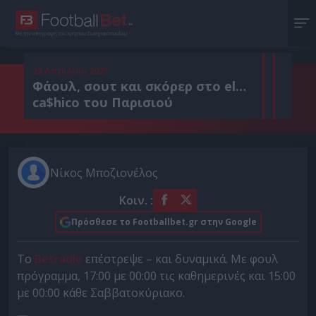
Με την υπογραφή του Χρήστου Σωτηρακόπουλου
28 Απριλίου 2021
Φάουλ, σουτ και σκόρερ στο el…
ca$hico του Παρισιού
Νίκος Μποζιονέλος
Κοιν. :
Πρόσθεσε το Footballbet.gr στην Google
Το
Betradio
επέστρεψε – και δυναμικά. Με φουλ
πρόγραμμα, 17:00 με 00:00 τις καθημερινές και 15:00
με 00:00 κάθε Σαββατοκύριακο.