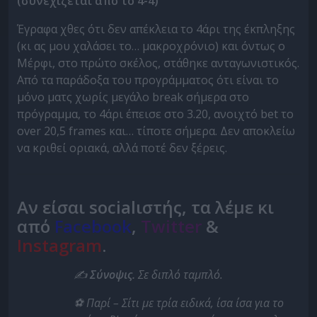
(συνεχίζεται από το 4-4)
Έγραφα χθες ότι δεν απέκλεια το 4άρι της έκπληξης
(κι ας μου χαλάσει το… μακροχρόνιο) και όντως ο
Μέρφι, στο πρώτο σκέλος, στάθηκε ανταγωνιστικός.
Από τα παράδοξα του προγράμματος ότι είναι το
μόνο ματς χωρίς μεγάλο break σήμερα στο
πρόγραμμα, το 4άρι έπεισε στο 3.20, ανοιχτό bet το
over 20,5 frames και… τίποτε σήμερα. Δεν αποκλείω
να κριθεί οριακά, αλλά ποτέ δεν ξέρεις.
Αν είσαι
social
ιστής, τα λέμε κι
από
Facebook
,
Twitter
&
Instagram
.
✍️
Σύνοψις.
Σε διπλό ταμπλό.
⚽ Παρί – Σίτι με τρία ειδικά, ίσα ίσα για το