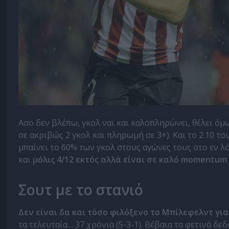
Ασο δεν βλέπω, γκολ ναι και καλοπληρώνει, θέλει όμω
σε ακριβώς 2 γκολ και πληρωμή σε 3+). Και το 2.10 τ
μπαίνει το 60% των γκολ στους αγώνες τους στο εν λ
και
μόλις 4/12 εκτός αλλά είναι σε καλό
momentum
Σουτ με το στανιό
Δεν είναι δα και τόσο φιλόξενο το Μπίλεφελντ για
τα τελευταία… 37 χρόνια (5-3-1). Βέβαια τα φετινά δε