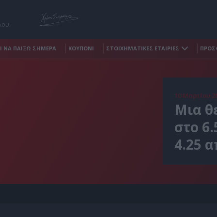
λου
Ι ΝΑ ΠΑΙΞΩ ΣΗΜΕΡΑ
ΚΟΥΠΟΝΙ
ΣΤΟΙΧΗΜΑΤΙΚΕΣ ΕΤΑΙΡΙΕΣ
ΠΡΟΣ
10 Μαρτίου 2
Μια θ
στο 6
4.25 