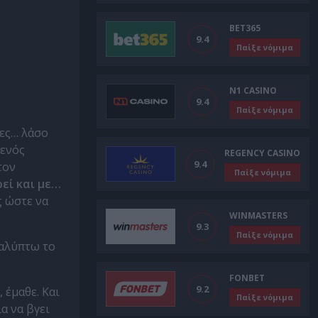
BET365
9.4
Παίξε νόμιμα
N1 CASINO
9.4
Παίξε νόμιμα
λες… λάσο
φενός
REGENCY CASINO
9.4
τον
Παίξε νόμιμα
ρεί και με…
ς ώστε να
WINMASTERS
9.3
Παίξε νόμιμα
καλύπτω το
FONBET
9.2
 έμαθε. Και
Παίξε νόμιμα
α να βγει