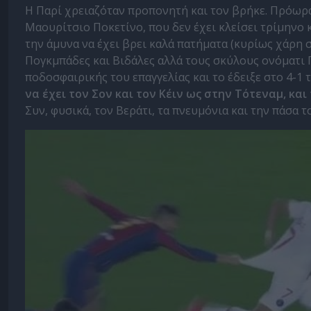
Η Παρί χρειαζόταν προπονητή και τον βρήκε. Πρόωρα 
Μαουρίτσιο Ποκετίνο, που δεν έχει κλείσει τρίμηνο 
την άμυνα να έχει βρει καλά πατήματα (κυρίως χάρη 
Πογκμπάδες και Βιδάλες αλλά τους σκύλους ονόματι 
ποδοσφαιρικής του επαγγελίας και το έδειξε στο 4-1
να έχει τον Σον και τον Κέιν ως στην Τότεναμ, και
Συν, φυσικά, τον Βεράτι, τα πνευμόνια και την πάσα 