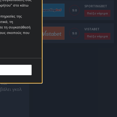
ορρήτου" στο κάτω
SPORTINGBET
9.0
Παίξε νόμιμα
υπηρεσίες της
τικά, τη
ίτε τη συγκατάθεσή
VISTABET
 τους σκοπούς που
9.0
Παίξε νόμιμα
Μπάγερν
ενο τελικό:
, σκόρερ
 και
 βάλει γκολ