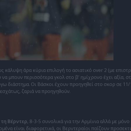
ς κάλυψη άρα κύρια επιλογή το ασιατικό over 2 (με επιστ
ου να μπουν περισσότερα γκολ στο β’ ημίχρονο έχει αξία, σ
όγω διάστημα. Οι Βάσκοι έχουν προηγηθεί στο σκορ σε 11/
εσχάτως, ζαριά να προηγηθούν.
 τη Βέρντερ
, 8-3-5 συνολικά για την Αρμίνια αλλά με μόνο
δομένα είναι διαφορετικά, οι Βερντεραίοι παίζουν προσεκτ