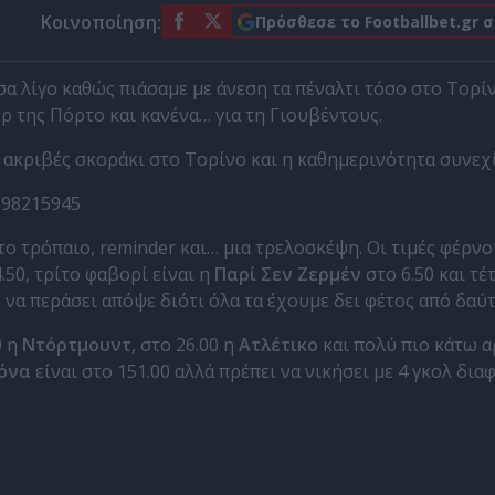
Κοινοποίηση:
Πρόσθεσε το Footballbet.gr 
σα λίγο καθώς πιάσαμε με άνεση τα πέναλτι τόσο στο Τορίν
 της Πόρτο και κανένα… για τη Γιουβέντους.
το ακριβές σκοράκι στο Τορίνο και η καθημερινότητα συνεχί
0898215945
 το τρόπαιο, reminder και… μια τρελοσκέψη. Οι τιμές φέρν
.50, τρίτο φαβορί είναι η
Παρί Σεν Ζερμέν
στο 6.50 και τέ
 να περάσει απόψε διότι όλα τα έχουμε δει φέτος από δαύτ
0 η
Ντόρτμουντ
, στο 26.00 η
Ατλέτικο
και πολύ πιο κάτω α
όνα
είναι στο 151.00 αλλά πρέπει να νικήσει με 4 γκολ δι