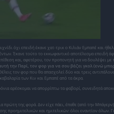
χνίδι όχι επειδή έκανε χατ-τρικ ο Κιλιάν Εμπαπέ και ήθε
θέντων. Έκανε τούτο το εκκωφαντικό αποτέλεσμα επειδή ά
επίθεση και, αφετέρου, τον προπονητή για να δουλέψει με 
αυτή την Παρί, τον φορ για να σου βάζει γκολ (ενώ μπο
έλεις τον φορ που θα απασχολεί δύο και τρεις αντιπάλου
 καβαλαρία των Κιν και Εμπαπέ από τα άκρα.
χρόνια αρέσκομαι να απορρίπτω τα φαβορί, συνειδητά απο
α πρώτη της φορά. Δεν είχε πάει, έπαθε (από την Μπάγερν),
σης προημιτελικών και ημιτελικών: όλοι εναντίον όλων. Γι