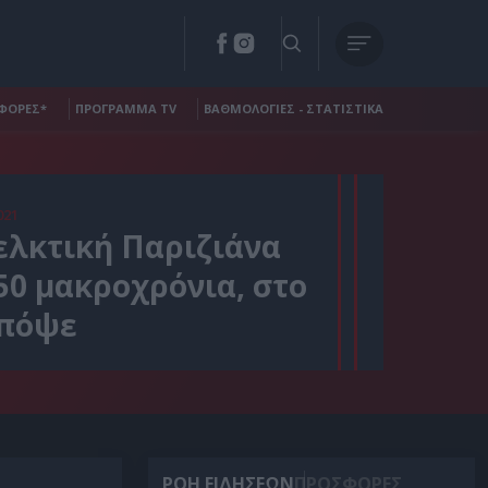
ΦΟΡΕΣ*
ΠΡΟΓΡΑΜΜΑ TV
ΒΑΘΜΟΛΟΓΙΕΣ - ΣΤΑΤΙΣΤΙΚΑ
021
ελκτική Παριζιάνα
.50 μακροχρόνια, στο
απόψε
ΡΟΗ ΕΙΔΗΣΕΩΝ
ΠΡΟΣΦΟΡΕΣ