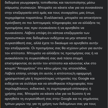
δεδομένα γεωγραφικής τοποθεσίας και ταυτοποίησης μέσω
Κανονικότητα, σταδιακά…
σάρωσης συσκευών. Μπορείτε να κάνετε κλικ για να συναινέσετε
στην επεξεργασία από εμάς και τους συνεργάτες μας όπως
🗓
🕒
12:00 & 21:00
🎱
Τζον Χίγκινς – Μαρκ
περιγράφεται παραπάνω. Εναλλακτικά, μπορείτε να αποκτήσετε
Γουίλιαμς (συνεχίζεται από το 3-5)
πρόσβαση σε πιο λεπτομερείς πληροφορίες και να αλλάξετε τις
προτιμήσεις σας πριν συναινέσετε ή να αρνηθείτε να
συναινέσετε.
Λάβετε υπόψη ότι κάποια επεξεργασία των
προσωπικών σας δεδομένων ενδέχεται να μην απαιτεί τη
συγκατάθεσή σας, αλλά έχετε το δικαίωμα να αρνηθείτε αυτήν
την επεξεργασία. Οι προτιμήσεις σας θα ισχύουν μόνο για αυτόν
τον ιστότοπο. Μπορείτε να αλλάξετε τις προτιμήσεις σας ή να
ανακαλέσετε τη συγκατάθεσή σας ανά πάσα στιγμή
επιστρέφοντας σε αυτόν τον ιστότοπο και κάνοντας κλικ στο
κουμπί "Απορρήτου" στο κάτω μέρος της ιστοσελίδας.
Λάβετε επίσης υπόψη ότι αυτός ο ιστότοπος/η εφαρμογή
χρησιμοποιεί μία ή περισσότερες υπηρεσίες της Google και
ενδέχεται να συλλέγει και να αποθηκεύει πληροφορίες που
περιλαμβάνουν, ενδεικτικά, τη συμπεριφορά επίσκεψης ή
χρήσης σας. Μπορείτε να κάνετε κλικ για να δώσετε ή να
αρνηθείτε τη συγκατάθεσή σας στην Google και τις σημάνσεις
τρίτων μερών της για τη χρήση των δεδομένων σας για τους