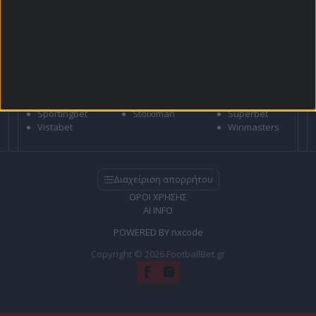
ΣΤΟΙΧΗΜΑΤΙΚΕΣ
Bet365
Betsson
Bwin
Efbet
Elabet
Fonbet
Interwetten
N1 Casino
Netbet
Regency
Novibet
Pamestoixima
Casino
Sportingbet
Stoiximan
Superbet
Vistabet
Winmasters
Διαχείριση απορρήτου
ΟΡΟΙ ΧΡΗΣΗΣ
AI INFO
POWERED BY
nxcode
Copyright © 2026 FootballBet.gr