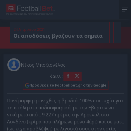
Με την υπογραφή του Χρήστου Σωτηρακόπουλου
24 Απριλίου 2021
Οι αποδόσεις βγάζουν τα σημεία
Νίκος Μποζιονέλος
Κοιν. :
Πρόσθεσε το Footballbet.gr στην Google
Πανέμορφη ήταν χθες η βραδιά.
100% επιτυχία για
τη στήλη
στα ποδοσφαιρικά, με την Εβερτον να
νικά μετά από… 9.227 ημέρες την Αρσεναλ στο
Λονδίνο (κρίμα που πλήρωνε μόνο 4άρι) και σε ματς
(ως είχα προβλέψει) με λιγοστά σουτ στην εστία,