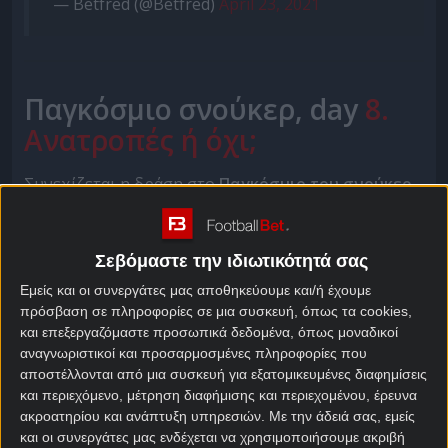
— Betfred (@Betfred)
April 23, 2021
Παγκόσμιο σνούκερ,
day
8.
Ανατροπές ή όχι;
Συνεχίζεται η δράση στο
Παγκόσμιο του σνούκερ
στο θέατρο «Crucible» του Σέφιλντ, με τους αγώνες
ο
για τους «16», ήτοι τον 2
γύρο, και όλοι best of 25
frames: νικά όποιος φτάσει στα 13 και οι αγώνες
Σεβόμαστε την ιδιωτικότητά σας
διεξάγονται σε τρία μέρη, συχνά δηλαδή θα δείτε να
Εμείς και οι συνεργάτες μας αποθηκεύουμε και/ή έχουμε
διαρκούν… τρεις ημέρες. Ολες οι μεταδόσεις από τα
πρόσβαση σε πληροφορίες σε μια συσκευή, όπως τα cookies,
κανάλια Eurosport.
και επεξεργαζόμαστε προσωπικά δεδομένα, όπως μοναδικοί
αναγνωριστικοί και προσαρμοσμένες πληροφορίες που
Και, σημαντικό, πλέον το χωρητικότητας 980
αποστέλλονται από μια συσκευή για εξατομικευμένες διαφημίσεις
καθισμάτων «Crucible» έχει, από 30% στον πρώτο
και περιεχόμενο, μέτρηση διαφήμισης και περιεχομένου, έρευνα
γύρο, 50% πληρότητα από θεατές με στόχο ως και
ακροατηρίου και ανάπτυξη υπηρεσιών.
Με την άδειά σας, εμείς
και οι συνεργάτες μας ενδέχεται να χρησιμοποιήσουμε ακριβή
τον τελικό, ή νωρίτερα, να είναι γεμάτο.