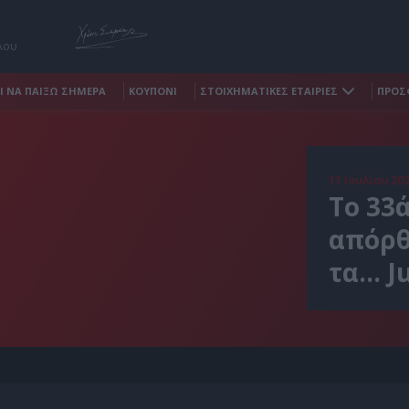
λου
Ι ΝΑ ΠΑΙΞΩ ΣΗΜΕΡΑ
ΚΟΥΠΟΝΙ
ΣΤΟΙΧΗΜΑΤΙΚΕΣ ΕΤΑΙΡΙΕΣ
ΠΡΟΣ
11 Ιουλίου 20
Το 33ά
απόρθ
τα… J