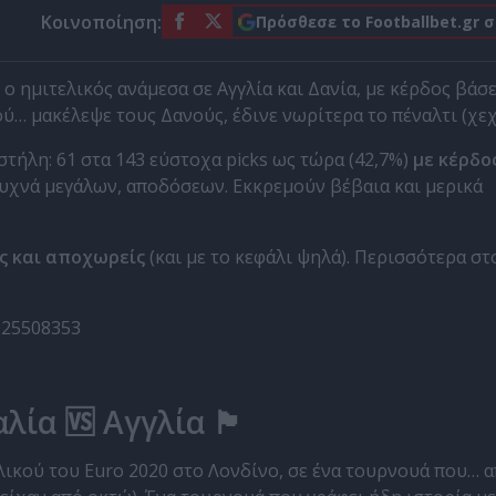
Κοινοποίηση:
Πρόσθεσε το Footballbet.gr 
 ο ημιτελικός ανάμεσα σε Αγγλία και Δανία, με κέρδος βά
ύ… μακέλεψε τους Δανούς, έδινε νωρίτερα το πέναλτι (χεχ
στήλη: 61 στα 143 εύστοχα picks ως τώρα (42,7%)
με κέρδος
συχνά μεγάλων, αποδόσεων. Εκκρεμούν βέβαια και μερικά
ς και αποχωρείς
(και με το κεφάλι ψηλά). Περισσότερα στ
4225508353
αλία
🆚
Αγγλία 🏴󠁧󠁢󠁥󠁮󠁧󠁿
ελικού του Euro 2020 στο Λονδίνο, σε ένα τουρνουά που… απ