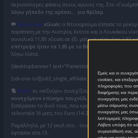
περισσότερες φάσεις στους αγώνες της. Στο «Γουέμπλ
λόγω γήπεδο της αρέσει… για θρίλερ
.
🥅
Άμυνα και
xGoals:
ο Ντοναρούμα έσπασε το ρεκόρ 
παράταση με την Αυστρία, έκτοτε και ο Λουκάκου νίκη
συνολικά 11,85 xGoals σε έξι ματς με μέσο όρο 1,97 κα
επέτρεψε ήταν τα 1,85 με το Βέλγιο και 1,74 με την
λόγω λίστα.
[desktopbanner1 text=”Pamestoixima.gr, το παιχνίδι σ
Εμείς και οι συνεργ
[sdi-one-col][sdi2_single_affiliate title=”Pamestoixima.g
cookies, και επεξε
πληροφορίες που απο
🔢
Stats:
οι «ατζούρι» συνεχίζουν το αήττητο σερί τ
διαφήμισης και περι
συνεχόμενο επίσημο παιχνίδι (27-6-0) και… κυνηγ
συνεργάτες μας ενδέ
ξεπέρασαν το δικό τους, που κρατούσε από το 1939, μ
μέσω σάρωσης συσκευ
συνεργάτες μας όπω
τελευταία 16 ματς του Euro (14-2-0).
λεπτομερείς πληροφορ
Παράλληλα, με 12 γκολ στο… τουρνουά ισοφάρισαν τα
Λάβετε υπόψη ότι κά
συγκατάθεσή σας, αλ
έφτασαν στα 13.
μόνο για αυτόν τον 