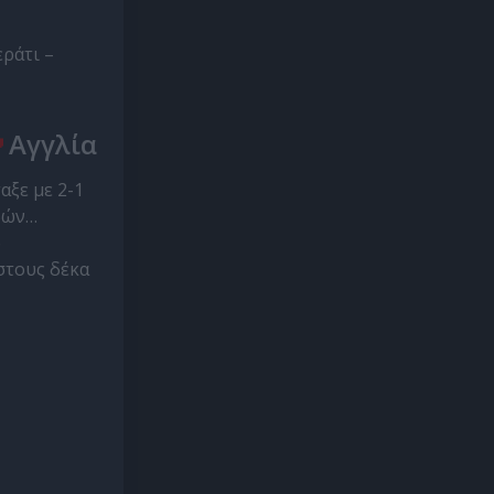
ράτι –
󠁧󠁿
Αγγλία
αξε με 2-1
αβών…
ο
στους δέκα