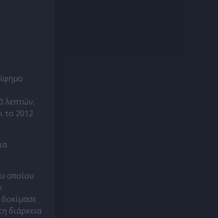
ρίφημο
0 λεπτών,
ι το 2012
ια
ου οποίου
ν
ι δοκίμασε
τη διάρκεια