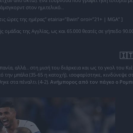
(είχαν από οκτώ). Ένα τουρνουά που γράφει ήδη ιστορία με
Ντάμσγκορντ στον ημιτελικό…
ις ώρες της ημέρας” etairia=”Bwin” oroi=”21+ | MGA” ]
ής ομάδας της Αγγλίας, ως και 65.000 θεατές σε γήπεδο 90.0
🇮
ανία, αλλά… στη μισή του διάρκεια και ως το γκολ του Κιέζ
ό την μπάλα (35-65 η κατοχή), ισοφαρίστηκε, κινδύνεψε σ
κε στα πέναλτι (4-2).
Ανήμπορος από τον πάγκο ο Ρομπ