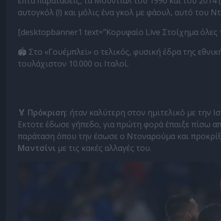
επτά παρατάσεις, τα Μουντιάλ του 1990 και του 2014 
αυτογκόλ (!) και μόλις ένα γκολ με φάουλ, αυτό του 
[desktopbanner1 text=”Κορυφαίο Live Στοίχημα όλες τ
🏟️ Στο «Γουέμπλεϊ» ο τελικός, φυσική έδρα της εθνικ
τουλάχιστον 10.000 οι Ιταλοί.
🏅
Πρόκριση:
ήταν καλύτερη στον ημιτελικό με την Ισπ
Εκτοτε έδωσε γήπεδο, για πρώτη φορά έπαιξε πίσω απ
παράταση όπου την έσωσε ο Ντοναρούμα και προκρίθη
Μαντσίνι
με τις κακές αλλαγές του.