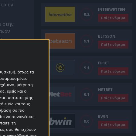
 το εν
INTERWETTEN
9.2
Παίξε νόμιμα
ε στην
καναν
BETSSON
ου…
9.1
Παίξε νόμιμα
ροι στην εν
EFBET
MGA” ]
9.1
Παίξε νόμιμα
 συσκευή, όπως τα
προσαρμοσμένες
ιεχόμενο, μέτρηση
 για 33ο
NETBET
ς, εμείς και οι
9.1
35) ενώ ήδη
και ταυτοποίησης
Παίξε νόμιμα
τητοι στα
ό εμάς και τους
σβαση σε πιο
BWIN
τε να συναινέσετε.
9.0
o: ποτέ δεν
αιτεί τη
Παίξε νόμιμα
εις σας θα ισχύουν
 τη συγκατάθεσή σας