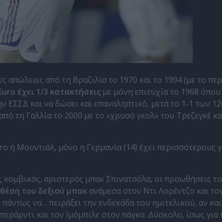
ες απώλειες από τη Βραζιλία το 1970 και το 1994 (με το πε
Euro
έχει 1/3 κατακτήσεις
με μόνη επιτυχία το 1968 όπου
ν ΕΣΣΔ και να δώσει και επαναληπτικό, μετά το 1-1 των 12
πό τη Γαλλία το 2000 με το «χρυσό γκολ» του Τρεζεγκέ κα
ro ή Μουντιάλ, μόνο η Γερμανία (14) έχει περισσότερους γ
ς κομβικός, αριστερός μπακ Σπινατσόλα, οι προωθήσεις τ
 θέση του δεξιού μπακ
ανάμεσα στον Ντι Λορέντζο και το
πάντως να… πειράξει την ενδεκάδα του ημιτελικού, αν κα
Μπεράρντι και τον Ιμόμπιλε στον πάγκο. Δύσκολο, ίσως για 