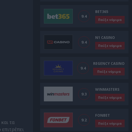
BET365
9.4
Παίξε νόμιμα
N1 CASINO
9.4
Παίξε νόμιμα
REGENCY CASINO
9.4
Παίξε νόμιμα
WINMASTERS
9.3
Παίξε νόμιμα
FONBET
9.2
 και τα
Παίξε νόμιμα
ο επιτρέπει