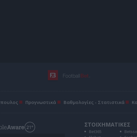
όπουλος
Προγνωστικά
Βαθμολογίες - Στατιστικά
Κ
ΣΤΟΙΧΗΜΑΤΙΚΕΣ
Bet365
Betss