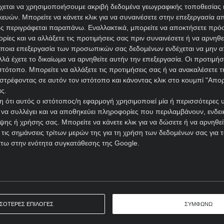
Απόδοση: 2.15
χεται να χρησιμοποιήσουμε ακριβή δεδομένα γεωγραφικής τοποθεσίας 
Παίξε νόμιμα
ών. Μπορείτε να κάνετε κλικ για να συναινέσετε στην επεξεργασία απ
ς περιγράφεται παραπάνω. Εναλλακτικά, μπορείτε να αποκτήσετε πρό
ίες και να αλλάξετε τις προτιμήσεις σας πριν συναινέσετε ή να αρνηθεί
ποια επεξεργασία των προσωπικών σας δεδομένων ενδέχεται να μην απ
λά έχετε το δικαίωμα να αρνηθείτε αυτήν την επεξεργασία. Οι προτιμήσ
ιστότοπο. Μπορείτε να αλλάξετε τις προτιμήσεις σας ή να ανακαλέσετε
στρέφοντας σε αυτόν τον ιστότοπο και κάνοντας κλικ στο κουμπί "Απ
ς.
 ότι αυτός ο ιστότοπος/η εφαρμογή χρησιμοποιεί μία ή περισσότερες 
ι να συλλέγει και να αποθηκεύει πληροφορίες που περιλαμβάνουν, ενδεικ
ης ή χρήσης σας. Μπορείτε να κάνετε κλικ για να δώσετε ή να αρνηθε
 τις σημάνσεις τρίτων μερών της για τη χρήση των δεδομένων σας για
άτω στην ενότητα συγκατάθεσης της Google.
ΣΣΟΤΕΡΕΣ ΕΠΙΛΟΓΕΣ
ΣΥΜΦΩΝΩ