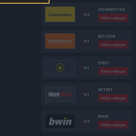
INTERWETTEN
9.2
Παίξε νόμιμα
BETSSON
9.1
Παίξε νόμιμα
EFBET
9.1
Παίξε νόμιμα
NETBET
9.1
Παίξε νόμιμα
BWIN
9.0
Παίξε νόμιμα