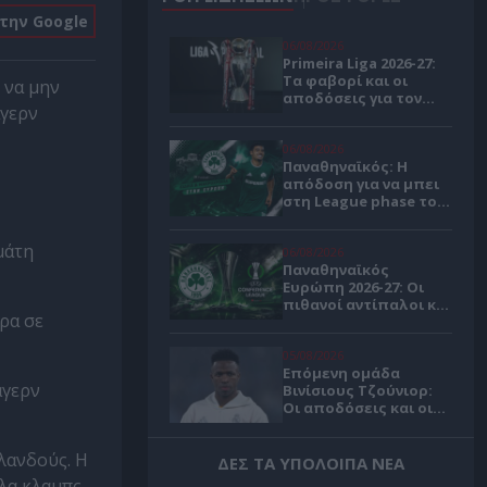
στην Google
06/08/2026
Primeira Liga 2026-27:
Τα φαβορί και οι
ι να μην
αποδόσεις για τον
άγερν
πρωταθλητή
Πορτογαλίας 🏆
06/08/2026
Παναθηναϊκός: Η
απόδοση για να μπει
στη League phase του
Κόνφερενς Λιγκ 🍀
μάτη
06/08/2026
Παναθηναϊκός
Ευρώπη 2026-27: Οι
πιθανοί αντίπαλοι και
ρα σε
το απαιτητικό
πρόγραμμα
05/08/2026
Επόμενη ομάδα
άγερν
Βινίσιους Τζούνιορ:
Οι αποδόσεις και οι
πιθανότητες για
μεταγραφή στην
ηλανδούς. Η
Άρσεναλ
05/08/2026
ΔΕΣ ΤΑ ΥΠΟΛΟΙΠΑ ΝΕΑ
ΠΑΟΚ - Άντερλεχτ
λα κλαμπς