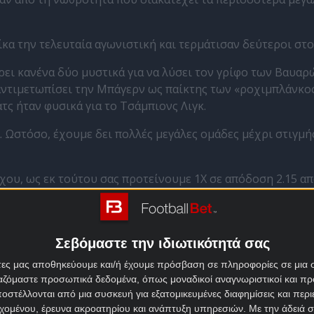
ίκα την τελευταία αγωνιστική και τερμάτισαν δεύτεροι στο
ρει κανένα δύο μυστικά για να λύσει τον γρίφο των Βαυαρ
 αντιμετωπίσει την Μπάγερν ως παίκτης των «ροχιμπλάνκος
ατς ήταν φυσικά για το Τσάμπιονς Λιγκ.
. Ωστόσο, έχουμε δει πολλές μεγάλες ομάδες μέχρι στιγμή
χου, ως εκ τούτου σας προτείνουμε 1Χ σε απόδοση 2.15 απ
ΟΓΝΩΣΤΙΚΑ
Σεβόμαστε την ιδιωτικότητά σας
άτες μας αποθηκεύουμε και/ή έχουμε πρόσβαση σε πληροφορίες σε μια
ργαζόμαστε προσωπικά δεδομένα, όπως μοναδικοί αναγνωριστικοί και 
Ώρα έναρξης: 23:00
Παγκόσμιο Κύπελλο Συλλόγων
στέλλονται από μια συσκευή για εξατομικευμένες διαφημίσεις και περ
ΕΚΤΙΜΗΣΗ: 1X
εχομένου, έρευνα ακροατηρίου και ανάπτυξη υπηρεσιών.
Με την άδειά σα