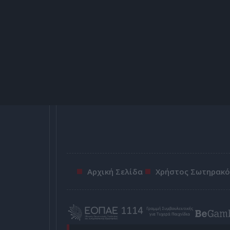
Αρχική Σελίδα
Χρήστος Σωτηρακ