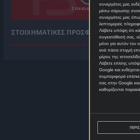
συνεργάτες μας ενδέ
Σπεσιαλίστας
μέσω σάρωσης συσκευ
συνεργάτες μας όπω
λεπτομερείς πληροφορ
ΣΤΟΙΧΗΜΑΤΙΚΕΣ ΠΡΟΣΦΟΡΕΣ *
Λάβετε υπόψη ότι κά
συγκατάθεσή σας, αλ
μόνο για αυτόν τον 
ανά πάσα στιγμή επι
μέρος της ιστοσελίδα
Λάβετε επίσης υπόψη
Google και ενδέχετα
συμπεριφορά επίσκεψ
σας στην Google και
καθορίζονται παρακ
ΠΕΡΙ