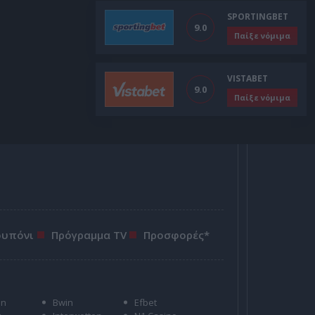
SPORTINGBET
9.0
Παίξε νόμιμα
VISTABET
9.0
Παίξε νόμιμα
ουπόνι
Πρόγραμμα TV
Προσφορές*
on
Bwin
Efbet