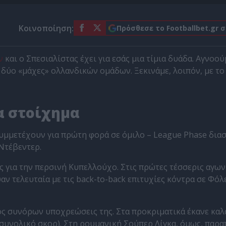
Κοινοποίηση:
Πρόσθεσε το Footballbet.gr 
ν
και ο Σπεσιαλίστας έχει για εσάς μια τίμια δυάδα. Αγνοού
 δύο «μάχες» ολλανδικών ομάδων. Ξεκινάμε, λοιπόν, με το
α στοίχημα
 συμμετέχουν για πρώτη φορά σε όμιλο – League Phase δια
Ντέβεντερ.
 για την περσινή Κυπελλούχο. Στις πρώτες τέσσερις αγων
αν τελευταία με τις back-to-back επιτυχίες κόντρα σε Φόλε
τός συνόρων υποχρεώσεις της. Στα προκριματικά έκανε καλ
 συνολικό σκορ). Στη ρουμανική Σούπερ Λίγκα, όμως, παραπ