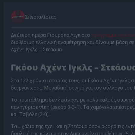
Σπεσιαλίστας
Δεύτερη ημέρα Γιουρόπα Λιγκ στο
πρόγραμμα αγώνω
διαθέσιμη ελληνική αναμέτρηση και δίνουμε βάση σε
Αχέντ Ιγκλς – Στεάουα.
Γκόου Αχέντ Ιγκλς – Στεάου
Στα 122 χρόνια ιστορίας τους, οι Γκόου Αχέντ Ιγκλς
διοργάνωσης. Μοναδική στιγμή για τον σύλλογο του 
Το πρωτάθλημα δεν ξεκίνησε με πολύ καλούς οιωνούς
πανηγύρισε νίκη (ρεκόρ 0-3-1). Τα χαμόγελα επέστρεψ
και Τσβόλε (2-0).
Τα… χάλια της έχει και η Στεάουα όσον αφορά τις εν
δουλειά της κόντρα στην Αμπερντίν στα πλέιοφς (5-2