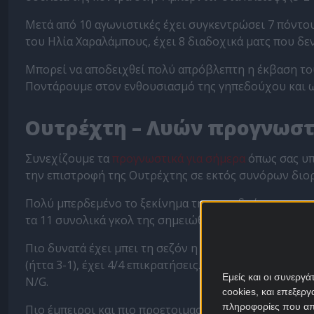
Μετά από 10 αγωνιστικές έχει συγκεντρώσει 7 πόντους
του Ηλία Χαραλάμπους, έχει 8 διαδοχικά ματς που δ
Μπορεί να αποδειχθεί πολύ απρόβλεπτη η έκβαση το
Ποντάρουμε στον ενθουσιασμό της γηπεδούχου και ως
Ουτρέχτη – Λυών προγνωσ
Συνεχίζουμε τα
προγνωστικά για σήμερα
όπως σας υπ
την επιστροφή της Ουτρέχτης σε εκτός συνόρων διορ
Πολύ μπερδεμένο το ξεκίνημα της γηπεδούχου στο πρωτ
τα 11 συνολικά γκολ της σημειώθηκαν εντός έδρας.
Πιο δυνατά έχει μπει τη σεζόν η Λυών, κρίνοντας από
(ήττα 3-1), έχει 4/4 επικρατήσεις. Έχει βρει τον τρόπο
Εμείς και οι συνεργ
N/G.
cookies, και επεξε
πληροφορίες που απο
Πιο έμπειροι και πιο προετοιμασμένοι οι Γάλλοι για 