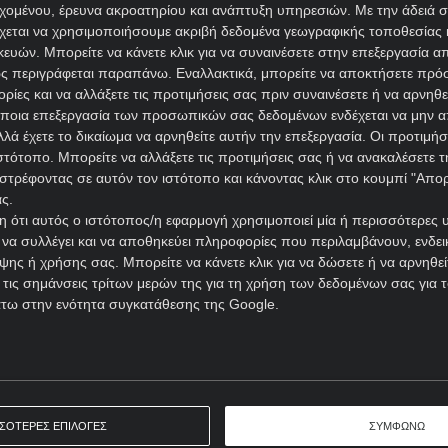
εχομένου, έρευνα ακροατηρίου και ανάπτυξη υπηρεσιών.
Με την άδειά σα
είνουμε το συνδυαστικό Χ2 & Under 3,5 που διπλασιάζει (2
χεται να χρησιμοποιήσουμε ακριβή δεδομένα γεωγραφικής τοποθεσίας 
ών. Μπορείτε να κάνετε κλικ για να συναινέσετε στην επεξεργασία απ
ΟΥΑ ΠΡΟΓΝΩΣΤΙΚΑ
ς περιγράφεται παραπάνω. Εναλλακτικά, μπορείτε να αποκτήσετε πρό
ίες και να αλλάξετε τις προτιμήσεις σας πριν συναινέσετε ή να αρνηθεί
ποια επεξεργασία των προσωπικών σας δεδομένων ενδέχεται να μην απ
λά έχετε το δικαίωμα να αρνηθείτε αυτήν την επεξεργασία. Οι προτιμήσ
Ώρα έναρξης: 19:45
Γιουρόπα Λιγκ
ιστότοπο. Μπορείτε να αλλάξετε τις προτιμήσεις σας ή να ανακαλέσετε
ΕΚΤΙΜΗΣΗ: 1
στρέφοντας σε αυτόν τον ιστότοπο και κάνοντας κλικ στο κουμπί "Απ
Απόδοση: 2.00
ς.
Παίξε νόμιμα
 ότι αυτός ο ιστότοπος/η εφαρμογή χρησιμοποιεί μία ή περισσότερες 
ι να συλλέγει και να αποθηκεύει πληροφορίες που περιλαμβάνουν, ενδεικ
ης ή χρήσης σας. Μπορείτε να κάνετε κλικ για να δώσετε ή να αρνηθε
 τις σημάνσεις τρίτων μερών της για τη χρήση των δεδομένων σας για
άτω στην ενότητα συγκατάθεσης της Google.
ΣΣΟΤΕΡΕΣ ΕΠΙΛΟΓΕΣ
ΣΥΜΦΩΝΩ