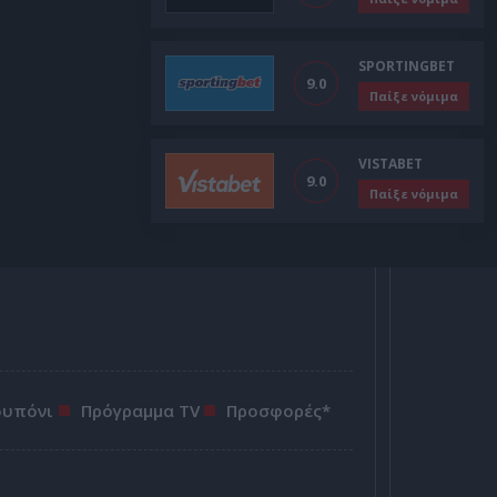
SPORTINGBET
9.0
Παίξε νόμιμα
VISTABET
9.0
Παίξε νόμιμα
ουπόνι
Πρόγραμμα TV
Προσφορές*