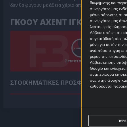
διαφήμισης και περι
δεν θα φύγουν με άδεια χέρια από την Ουτρέχτη. Προτ
συνεργάτες μας ενδέ
μέσω σάρωσης συσκευ
ΓΚΟΟΥ ΑΧΕΝΤ ΙΓΚΛΣ - ΣΤΕΑ
συνεργάτες μας όπω
λεπτομερείς πληροφορ
Λάβετε υπόψη ότι κά
συγκατάθεσή σας, αλ
μόνο για αυτόν τον 
ανά πάσα στιγμή επι
μέρος της ιστοσελίδα
Σπεσιαλίστας
Λάβετε επίσης υπόψη
Google και ενδέχετα
συμπεριφορά επίσκεψ
σας στην Google και
ΣΤΟΙΧΗΜΑΤΙΚΕΣ ΠΡΟΣΦΟΡΕΣ *
καθορίζονται παρακ
ΠΕΡΙ