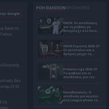
ΡΟΗ ΕΙΔΗΣΕΩΝ
ΠΡΟΣΦΟΡΕΣ
στην Google
07/08/2026
ΠΑΟΚ: Οι αποδόσεις
για τη ρεβάνς με
με ξανά τη
Άντερλεχτ στο Europa
 Γκόου
League
07/08/2026
ΠΑΟΚ Ευρώπη 2026-27:
Οι αντίπαλοι και ο
δρόμος μέχρι τη
League Phase
συλλογικής
06/08/2026
Primeira Liga 2026-27:
Τα φαβορί και οι
αποδόσεις για τον
ιστικές δεν
πρωταθλητή
Πορτογαλίας 🏆
νταμ (3-0)
06/08/2026
Παναθηναϊκός: Η
απόδοση για να μπει
στη League phase του
ά τη
Κόνφερενς Λιγκ 🍀
αίει.