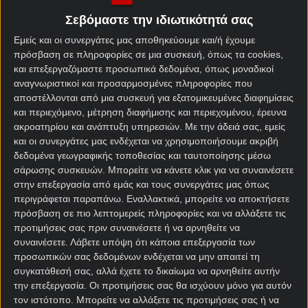
αρκετά βρίσκεις αξία σε κάποιο ματσάκι. Έτσι
Σεβόμαστε την ιδιωτικότητά σας
συνέβη και σήμερα, με μία αναμέτρηση από την
Εμείς και οι συνεργάτες μας αποθηκεύουμε και/ή έχουμε
Serie B.
πρόσβαση σε πληροφορίες σε μια συσκευή, όπως τα cookies,
Μόντσα – Αλεσάντρια
και επεξεργαζόμαστε προσωπικά δεδομένα, όπως μοναδικοί
αναγνωριστικοί και προσαρμοσμένες πληροφορίες που
Η γηπεδούχος είναι ομάδα που φοβάται να επιτεθεί.
αποστέλλονται από μια συσκευή για εξατομικευμένες διαφημίσεις
και περιεχόμενο, μέτρηση διαφήμισης και περιεχομένου, έρευνα
Να «καθαρίσει» τα ματς ενώ είναι καλύτερη στον
ακροατηρίου και ανάπτυξη υπηρεσιών.
Με την άδειά σας, εμείς
αγωνιστικό χώρο. Και πολλές φορές αδικεί τον
και οι συνεργάτες μας ενδέχεται να χρησιμοποιήσουμε ακριβή
εαυτό της, ενώ έχει ως στόχο την άνοδο. Κάτι
δεδομένα γεωγραφικής τοποθεσίας και ταυτοποίησης μέσω
τέτοιο συνέβη και την προηγούμενη αγωνιστική
σάρωσης συσκευών. Μπορείτε να κάνετε κλικ για να συναινέσετε
κόντρα στην προτελευταία του πίνακα, Βιτσέντζα.
στην επεξεργασία από εμάς και τους συνεργάτες μας όπως
Προηγήθηκε νωρίς, δεν τόλμησε να βγει από το
περιγράφεται παραπάνω. Εναλλακτικά, μπορείτε να αποκτήσετε
καβούκι της και εν τέλει το πλήρωσε με ισοπαλία 1-
πρόσβαση σε πιο λεπτομερείς πληροφορίες και να αλλάξετε τις
προτιμήσεις σας πριν συναινέσετε ή να αρνηθείτε να
1. Πρέπει να τολμήσει περισσότερο αν θέλει να
συναινέσετε.
Λάβετε υπόψη ότι κάποια επεξεργασία των
διατηρηθεί σε τροχιά ανόδου, καθώς δεν λείπει η
προσωπικών σας δεδομένων ενδέχεται να μην απαιτεί τη
ποιότητα.
συγκατάθεσή σας, αλλά έχετε το δικαίωμα να αρνηθείτε αυτήν
την επεξεργασία. Οι προτιμήσεις σας θα ισχύουν μόνο για αυτόν
[desktopbanner1 text=”Tώρα αρχίζει το ματς! |21+”
τον ιστότοπο. Μπορείτε να αλλάξετε τις προτιμήσεις σας ή να
etairia=”Novibet” oroi=” ]