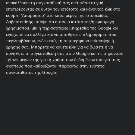
ανακαλέσετε τη συγκατάθεσή σας ανά πάσα στιγμή
επιστρέφοντας σε αυτόν τον ιστότοπο και κάνοντας κλικ στο
[sdi-one-col][sdi2_single_affiliate title=”Novibet”]
κουμπί "Απορρήτου" στο κάτω μέρος της ιστοσελίδας.
[/sdi-one-col]
Λάβετε επίσης υπόψη ότι αυτός ο ιστότοπος/η εφαρμογή
χρησιμοποιεί μία ή περισσότερες υπηρεσίες της Google και
Η Αλεσάντρια, από την άλλη μεριά, στοχεύει στην
ενδέχεται να συλλέγει και να αποθηκεύει πληροφορίες που
παραμονή αλλά αυτό είναι εκ των πραγμάτων
περιλαμβάνουν, ενδεικτικά, τη συμπεριφορά επίσκεψης ή
δύσκολο. Πρέπει να αρχίσει να παίρνει πράγματα
χρήσης σας. Μπορείτε να κάνετε κλικ για να δώσετε ή να
και από τα εκτός έδρας παιχνίδια, καθώς χάνει
αρνηθείτε τη συγκατάθεσή σας στην Google και τις σημάνσεις
πολλή από τη δυναμική της όταν βγαίνει παραέξω
τρίτων μερών της για τη χρήση των δεδομένων σας για τους
σκοπούς που καθορίζονται παρακάτω στην ενότητα
από το σπίτι της. Παλεύει τους αγώνες με κάθε
συγκατάθεσης της Google.
τρόπο, προσπαθεί για το καλύτερο αλλά αυτό δεν
είναι αρκετό. Ατύχησε την Πέμπτη, καθώς
ισοφαρίστηκε στο 97’ της αναμέτρησης απέμαντι
στην Φροζινόνε, που πάντως ήταν καλύτερη στα
σημεία.
Πολύ καλύτερη η Μόντσα, φαβορί της σημερινής
αναμέτρησης, αλλά οι τιμές του άσου δεν αξίζουν
ούτε… βλέμμα. Θα πρέπει επιτέλους οι γηπεδούχοι