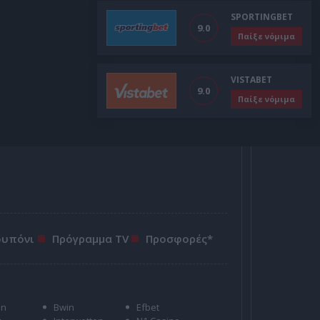
SPORTINGBET
9.0
Παίξε νόμιμα
VISTABET
9.0
Παίξε νόμιμα
ουπόνι
Πρόγραμμα TV
Προσφορές*
on
Bwin
Efbet