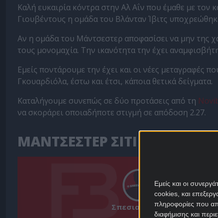
Καλή ευκαιρία κόντρα στην Αλ Αΐν που έμαθε με τον κ
Γιουβέντους η ομάδα του Βλάνταν Ίβιτς υποχρεώθηκε
Αν η ομάδα του Μάντσεστερ αποφασίσει να μην της χα
τους μονομαχία. Την ικανότητα την έχει αναμφισβήτητ
Εμείς ποντάρουμε την έχει και οι νέες μεταγραφές πο
Γκουαρδιόλα, έστω και έτσι, κάποια θετικά δείγματα.
Καταλήγουμε συνεπώς σε δύο προτάσεις από τη
Novi
να σκοράρει οποιαδήποτε στιγμή σε απόδοση 2.27.
ΜΑΝΤΣΕΣΤΕΡ ΣΙΤΙ - ΑΛ ΑΪ́Ν 
Εμείς και οι συνεργ
cookies, και επεξε
πληροφορίες που απο
Σπεσιαλίστας
διαφήμισης και περι