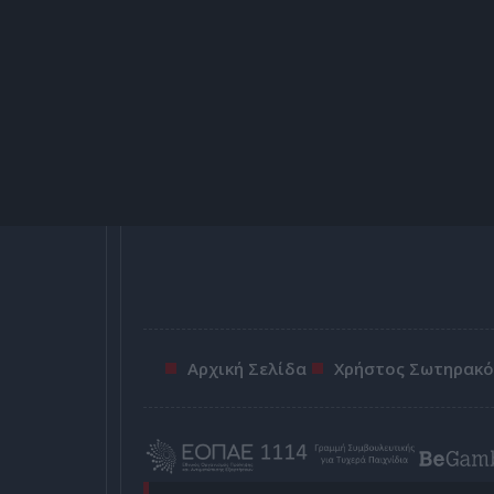
Αρχική Σελίδα
Χρήστος Σωτηρακ