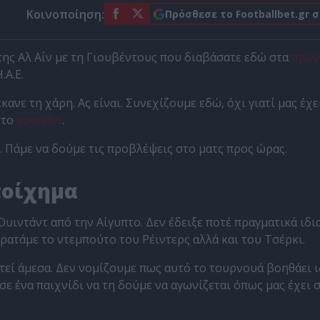
Κοινοποίηση:
Πρόσθεσε το Footballbet.gr 
ης Αλ Αΐν με τη Γιουβέντους που διαβάσατε εδώ στα
προγ
.Α.Ε.
ανε τη χάρη. Ας είναι. Συνεχίζουμε εδώ, όχι γιατί μας έχ
στο
κουπόνι
.
η. Πάμε να δούμε τις προβλέψεις στο ματς προς ώρας.
τοίχημα
 Ουιντάντ από την Αίγυπτο. Δεν έδειξε ποτέ πραγματικά ιδι
ρατάμε το ντεμπούτο του Ρέιντερς αλλά και του Τσέρκι.
αστεί άμεσα. Δεν νομίζουμε πως αυτό το τουρνουά βοηθάει ι
ε ένα παιχνίδι να τη δούμε να αγωνίζεται όπως μας έχει 