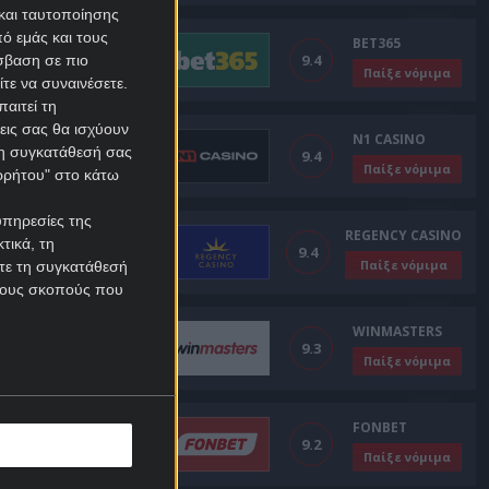
και ταυτοποίησης
ό εμάς και τους
BET365
9.4
σβαση σε πιο
Παίξε νόμιμα
τε να συναινέσετε.
αιτεί τη
εις σας θα ισχύουν
N1 CASINO
 τη συγκατάθεσή σας
9.4
Παίξε νόμιμα
ορρήτου" στο κάτω
υπηρεσίες της
REGENCY CASINO
τικά, τη
9.4
Παίξε νόμιμα
ίτε τη συγκατάθεσή
 τους σκοπούς που
WINMASTERS
9.3
Παίξε νόμιμα
FONBET
9.2
Παίξε νόμιμα