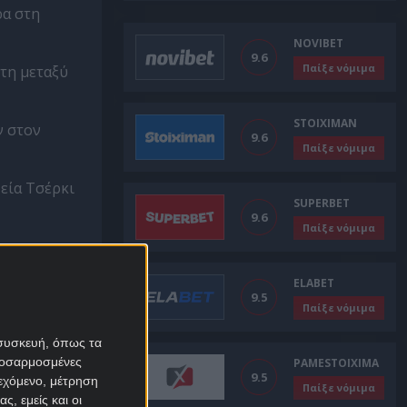
Ευρώπη 2026-27: Οι
ρα στη
πιθανοί αντίπαλοι και
το απαιτητικό
NOVIBET
πρόγραμμα
9.6
Παίξε νόμιμα
στη μεταξύ
STOIXIMAN
ν στον
9.6
Παίξε νόμιμα
χεία Τσέρκι
SUPERBET
9.6
Παίξε νόμιμα
ELABET
9.5
Παίξε νόμιμα
 συσκευή, όπως τα
προσαρμοσμένες
PAMESTOIXIMA
9.5
ιεχόμενο, μέτρηση
Παίξε νόμιμα
ς, εμείς και οι