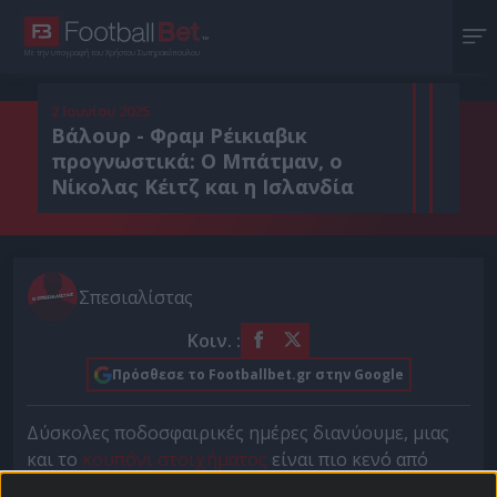
Με την υπογραφή του Χρήστου Σωτηρακόπουλου
2 Ιουνίου 2025
Βάλουρ - Φραμ Ρέικιαβικ
προγνωστικά: Ο Μπάτμαν, ο
Νίκολας Κέιτζ και η Ισλανδία
Σπεσιαλίστας
Κοιν. :
Πρόσθεσε το Footballbet.gr στην Google
Δύσκολες ποδοσφαιρικές ημέρες διανύουμε, μιας
και το
κουπόνι στοιχήματος
είναι πιο κενό από
ποτέ. Τίποτα που να σε κρατάει ή να σου τραβάει το