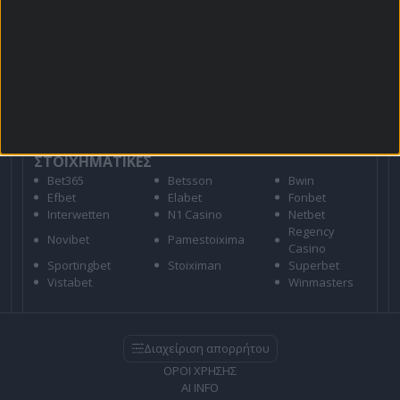
Για όλες τις
Προσφορές
: *Ισχύουν όροι και
προϋποθέσεις
21+ | ΑΡΜΟΔΙΟΣ ΡΥΘΜΙΣΤΗΣ ΕΕΕΠ | ΚΙΝΔΥΝΟΣ
ΕΘΙΣΜΟΥ & ΑΠΩΛΕΙΑΣ ΠΕΡΙΟΥΣΙΑΣ | ΕΟΠΑΕ – ΓΡΑΜΜΗ
ΣΥΜΒΟΥΛΕΥΤΙΚΗΣ: 1114 | ΠΑΙΞΕ ΥΠΕΥΘΥΝΑ
ΣΤΟΙΧΗΜΑΤΙΚΕΣ
Bet365
Betsson
Bwin
Efbet
Elabet
Fonbet
Interwetten
N1 Casino
Netbet
Regency
Novibet
Pamestoixima
Casino
Sportingbet
Stoiximan
Superbet
Vistabet
Winmasters
Διαχείριση απορρήτου
ΟΡΟΙ ΧΡΗΣΗΣ
AI INFO