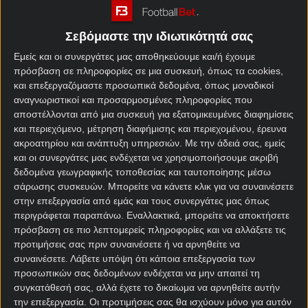
ενδιαφέρον. Κάτι σαν το κινηματογραφικό τοπίο το
2020.
Σεβόμαστε την ιδιωτικότητά σας
Για να είμαστε και δίκαιοι έφταιγε κάπως και ο
Εμείς και οι συνεργάτες μας αποθηκεύουμε και/ή έχουμε
COVID που η καλύτερη ταινία που βγήκε τότε ήταν
πρόσβαση σε πληροφορίες σε μια συσκευή, όπως τα cookies,
το «Tenet» του Κρίστοφερ Νόλαν, ο οποίος
και επεξεργαζόμαστε προσωπικά δεδομένα, όπως μοναδικοί
αναγνωριστικοί και προσαρμοσμένες πληροφορίες που
αποφάσισε να μας… ζαλίσει και πάλι με τα
αποστέλλονται από μια συσκευή για εξατομικευμένες διαφημίσεις
χωροχρονικά παράδοξα.
και περιεχόμενο, μέτρηση διαφήμισης και περιεχομένου, έρευνα
ακροατηρίου και ανάπτυξη υπηρεσιών.
Με την άδειά σας, εμείς
Πολλοί παραπονιούνται πως ο τίτλος «χειρότερη
και οι συνεργάτες μας ενδέχεται να χρησιμοποιήσουμε ακριβή
κινηματογραφική χρονιά», όσον αφορά τον 21ο
δεδομένα γεωγραφικής τοποθεσίας και ταυτοποίησης μέσω
αιώνα, θα έπρεπε να πάει στο 2005. Εδώ στον
σάρωσης συσκευών. Μπορείτε να κάνετε κλικ για να συναινέσετε
Σπεσιαλίστα έχουμε άποψη και διαφωνούμε κάθετα
στην επεξεργασία από εμάς και τους συνεργάτες μας όπως
με αυτό για πολλούς λόγους που θα ονοματίσουμε.
περιγράφεται παραπάνω. Εναλλακτικά, μπορείτε να αποκτήσετε
πρόσβαση σε πιο λεπτομερείς πληροφορίες και να αλλάξετε τις
Πρώτα απ’ όλα, το έτος που βγαίνει το «Batman
προτιμήσεις σας πριν συναινέσετε ή να αρνηθείτε να
Begins» δεν είναι δυνατό να τοποθετείται σε τέτοια
συναινέσετε.
Λάβετε υπόψη ότι κάποια επεξεργασία των
λίστα. Και όχι μόνο. Το cult «V for Vendetta» του
προσωπικών σας δεδομένων ενδέχεται να μην απαιτεί τη
συγκατάθεσή σας, αλλά έχετε το δικαίωμα να αρνηθείτε αυτήν
Τζέιμς Μακτίγκ καθώς και δύο ταινίες με τον Τζέικ
την επεξεργασία. Οι προτιμήσεις σας θα ισχύουν μόνο για αυτόν
Τζίλενχαλ, το «Brokeback Mountain» και το