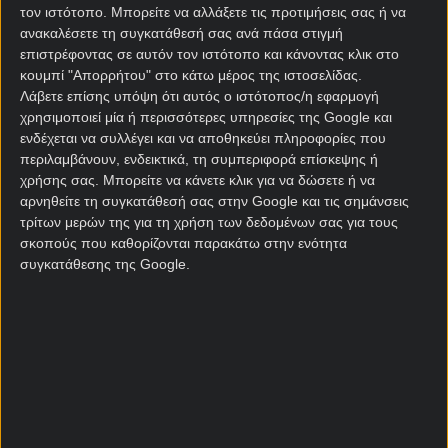
τον ιστότοπο. Μπορείτε να αλλάξετε τις προτιμήσεις σας ή να
«Jarhead» κυκλοφόρησαν όλα την ίδια χρονιά που η
ανακαλέσετε τη συγκατάθεσή σας ανά πάσα στιγμή
Λίβερπουλ πραγματοποιούσε το «θαύμα της
επιστρέφοντας σε αυτόν τον ιστότοπο και κάνοντας κλικ στο
Πόλης».
κουμπί "Απορρήτου" στο κάτω μέρος της ιστοσελίδας.
Λάβετε επίσης υπόψη ότι αυτός ο ιστότοπος/η εφαρμογή
Τέλος, δεν ξεχνάμε το προσωπικά αγαπημένο μας
χρησιμοποιεί μία ή περισσότερες υπηρεσίες της Google και
«Lord of War» με πρωταγωνιστή τον Νίκολας Κέιτζ.
ενδέχεται να συλλέγει και να αποθηκεύει πληροφορίες που
Την εποχή που από τη μία έκανε τον έμπορο όπλων
περιλαμβάνουν, ενδεικτικά, τη συμπεριφορά επίσκεψης ή
και από την άλλη τον Johnny Blaze στο «Ghost
χρήσης σας. Μπορείτε να κάνετε κλικ για να δώσετε ή να
αρνηθείτε τη συγκατάθεσή σας στην Google και τις σημάνσεις
Rider».
τρίτων μερών της για τη χρήση των δεδομένων σας για τους
σκοπούς που καθορίζονται παρακάτω στην ενότητα
Βάλουρ – Φραμ Ρέικιαβικ
συγκατάθεσης της Google.
στοίχημα
Αφού βγάλαμε τον κινηματογραφικό κριτή από μέσα
μας, πάμε στην Ισλανδία, εκεί όπου καταλήγει το
συλλογιστικό μας ταξίδι, μιας και έχει
ποδοσφαιρική δράση με τις Βάλουρ και Φραμ να
συγκρούονται.