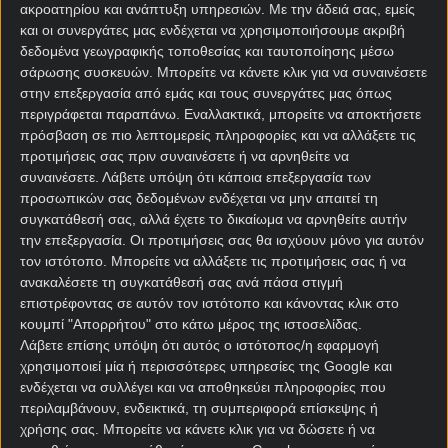
ΣΤΟΙΧΗΜΑΤΙΚΕΣ ΠΡΟΣΦΟΡΕΣ *
ακροατηρίου και ανάπτυξη υπηρεσιών.
Με την άδειά σας, εμείς
και οι συνεργάτες μας ενδέχεται να χρησιμοποιήσουμε ακριβή
δεδομένα γεωγραφικής τοποθεσίας και ταυτοποίησης μέσω
σάρωσης συσκευών. Μπορείτε να κάνετε κλικ για να συναινέσετε
στην επεξεργασία από εμάς και τους συνεργάτες μας όπως
περιγράφεται παραπάνω. Εναλλακτικά, μπορείτε να αποκτήσετε
πρόσβαση σε πιο λεπτομερείς πληροφορίες και να αλλάξετε τις
προτιμήσεις σας πριν συναινέσετε ή να αρνηθείτε να
συναινέσετε.
Λάβετε υπόψη ότι κάποια επεξεργασία των
προσωπικών σας δεδομένων ενδέχεται να μην απαιτεί τη
Αρχική Σελίδα
συγκατάθεσή σας, αλλά έχετε το δικαίωμα να αρνηθείτε αυτήν
Χρήστος Σωτηρακόπουλος
την επεξεργασία. Οι προτιμήσεις σας θα ισχύουν μόνο για αυτόν
Προγνωστικά
τον ιστότοπο. Μπορείτε να αλλάξετε τις προτιμήσεις σας ή να
Βαθμολογίες - Στατιστικά
ανακαλέσετε τη συγκατάθεσή σας ανά πάσα στιγμή
Κουπόνι
επιστρέφοντας σε αυτόν τον ιστότοπο και κάνοντας κλικ στο
Πρόγραμμα TV
κουμπί "Απορρήτου" στο κάτω μέρος της ιστοσελίδας.
Προσφορές*
Λάβετε επίσης υπόψη ότι αυτός ο ιστότοπος/η εφαρμογή
χρησιμοποιεί μία ή περισσότερες υπηρεσίες της Google και
ενδέχεται να συλλέγει και να αποθηκεύει πληροφορίες που
περιλαμβάνουν, ενδεικτικά, τη συμπεριφορά επίσκεψης ή
χρήσης σας. Μπορείτε να κάνετε κλικ για να δώσετε ή να