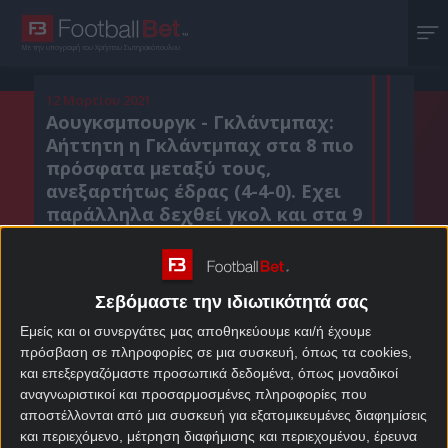
Με την υπογραφή του Χρήστου Σωτηρακόπουλου
12 Μαρτίου 2021
Αουγκσμπουργκ - Γκλάντμπαχ:
Αήττητη η Γκλάντμπαχ στα 8 πιο
πρόσφατα μεταξύ τους,
ανεξαρτήτως έδρας (4-4-0). Εχει
παράλληλα δεχθεί γκολ και στα 9
ματς που έχει φιλοξενηθεί από
την Αουγκσμπουργκ.
Σεβόμαστε την ιδιωτικότητά σας
Εμείς και οι συνεργάτες μας αποθηκεύουμε και/ή έχουμε
Κοιν. :
πρόσβαση σε πληροφορίες σε μια συσκευή, όπως τα cookies,
και επεξεργαζόμαστε προσωπικά δεδομένα, όπως μοναδικοί
Πρόσθεσε το Footballbet.gr στην Google
αναγνωριστικοί και προσαρμοσμένες πληροφορίες που
αποστέλλονται από μια συσκευή για εξατομικευμένες διαφημίσεις
και περιεχόμενο, μέτρηση διαφήμισης και περιεχομένου, έρευνα