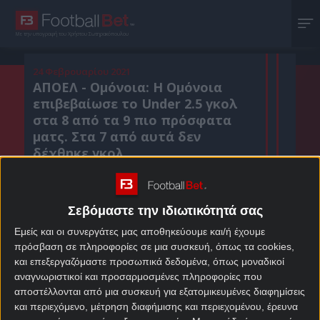
Με την υπογραφή του Χρήστου Σωτηρακόπουλου
24 Φεβρουαρίου 2021
ΑΠΟΕΛ - Ομόνοια: Η Ομόνοια
επιβεβαίωσε το Under 2.5 γκολ
στα 8 από τα 9 πιο πρόσφατα
ματς. Στα 7 από αυτά δεν
δέχθηκε γκολ.
Σεβόμαστε την ιδιωτικότητά σας
Κοιν. :
Εμείς και οι συνεργάτες μας αποθηκεύουμε και/ή έχουμε
Πρόσθεσε το Footballbet.gr στην Google
πρόσβαση σε πληροφορίες σε μια συσκευή, όπως τα cookies,
και επεξεργαζόμαστε προσωπικά δεδομένα, όπως μοναδικοί
αναγνωριστικοί και προσαρμοσμένες πληροφορίες που
ΣΤΟΙΧΗΜΑΤΙΚΕΣ ΠΡΟΣΦΟΡΕΣ *
αποστέλλονται από μια συσκευή για εξατομικευμένες διαφημίσεις
και περιεχόμενο, μέτρηση διαφήμισης και περιεχομένου, έρευνα