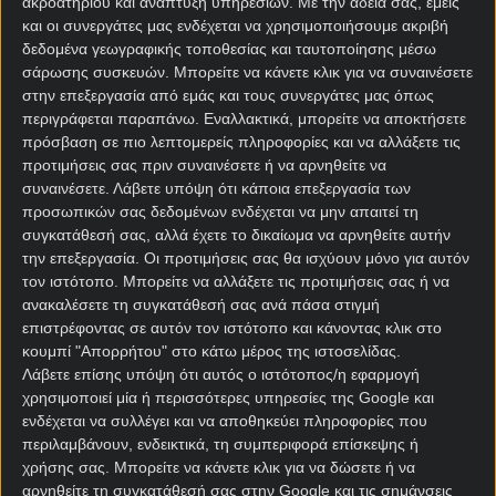
ακροατηρίου και ανάπτυξη υπηρεσιών.
Με την άδειά σας, εμείς
και οι συνεργάτες μας ενδέχεται να χρησιμοποιήσουμε ακριβή
δεδομένα γεωγραφικής τοποθεσίας και ταυτοποίησης μέσω
σάρωσης συσκευών. Μπορείτε να κάνετε κλικ για να συναινέσετε
στην επεξεργασία από εμάς και τους συνεργάτες μας όπως
περιγράφεται παραπάνω. Εναλλακτικά, μπορείτε να αποκτήσετε
πρόσβαση σε πιο λεπτομερείς πληροφορίες και να αλλάξετε τις
προτιμήσεις σας πριν συναινέσετε ή να αρνηθείτε να
Αρχική Σελίδα
συναινέσετε.
Λάβετε υπόψη ότι κάποια επεξεργασία των
Χρήστος Σωτηρακόπουλος
προσωπικών σας δεδομένων ενδέχεται να μην απαιτεί τη
Προγνωστικά
συγκατάθεσή σας, αλλά έχετε το δικαίωμα να αρνηθείτε αυτήν
Βαθμολογίες - Στατιστικά
την επεξεργασία. Οι προτιμήσεις σας θα ισχύουν μόνο για αυτόν
Κουπόνι
τον ιστότοπο. Μπορείτε να αλλάξετε τις προτιμήσεις σας ή να
Πρόγραμμα TV
ανακαλέσετε τη συγκατάθεσή σας ανά πάσα στιγμή
Προσφορές*
επιστρέφοντας σε αυτόν τον ιστότοπο και κάνοντας κλικ στο
κουμπί "Απορρήτου" στο κάτω μέρος της ιστοσελίδας.
Λάβετε επίσης υπόψη ότι αυτός ο ιστότοπος/η εφαρμογή
χρησιμοποιεί μία ή περισσότερες υπηρεσίες της Google και
ενδέχεται να συλλέγει και να αποθηκεύει πληροφορίες που
περιλαμβάνουν, ενδεικτικά, τη συμπεριφορά επίσκεψης ή
χρήσης σας. Μπορείτε να κάνετε κλικ για να δώσετε ή να
αρνηθείτε τη συγκατάθεσή σας στην Google και τις σημάνσεις