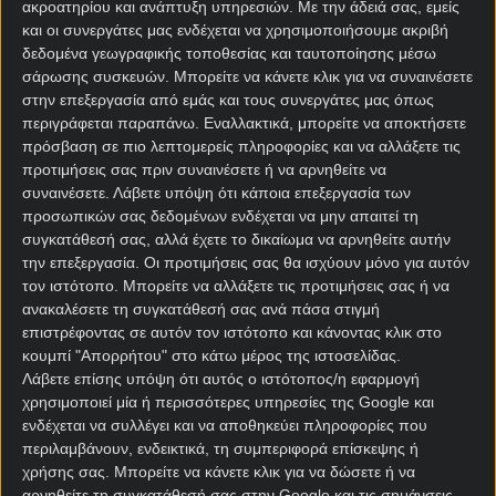
ακροατηρίου και ανάπτυξη υπηρεσιών.
Με την άδειά σας, εμείς
και οι συνεργάτες μας ενδέχεται να χρησιμοποιήσουμε ακριβή
δεδομένα γεωγραφικής τοποθεσίας και ταυτοποίησης μέσω
σάρωσης συσκευών. Μπορείτε να κάνετε κλικ για να συναινέσετε
στην επεξεργασία από εμάς και τους συνεργάτες μας όπως
περιγράφεται παραπάνω. Εναλλακτικά, μπορείτε να αποκτήσετε
πρόσβαση σε πιο λεπτομερείς πληροφορίες και να αλλάξετε τις
προτιμήσεις σας πριν συναινέσετε ή να αρνηθείτε να
συναινέσετε.
Λάβετε υπόψη ότι κάποια επεξεργασία των
Αρχική Σελίδα
προσωπικών σας δεδομένων ενδέχεται να μην απαιτεί τη
Χρήστος Σωτηρακόπουλος
συγκατάθεσή σας, αλλά έχετε το δικαίωμα να αρνηθείτε αυτήν
Προγνωστικά
την επεξεργασία. Οι προτιμήσεις σας θα ισχύουν μόνο για αυτόν
Βαθμολογίες - Στατιστικά
τον ιστότοπο. Μπορείτε να αλλάξετε τις προτιμήσεις σας ή να
Κουπόνι
ανακαλέσετε τη συγκατάθεσή σας ανά πάσα στιγμή
Πρόγραμμα TV
επιστρέφοντας σε αυτόν τον ιστότοπο και κάνοντας κλικ στο
Προσφορές*
κουμπί "Απορρήτου" στο κάτω μέρος της ιστοσελίδας.
Λάβετε επίσης υπόψη ότι αυτός ο ιστότοπος/η εφαρμογή
χρησιμοποιεί μία ή περισσότερες υπηρεσίες της Google και
ενδέχεται να συλλέγει και να αποθηκεύει πληροφορίες που
περιλαμβάνουν, ενδεικτικά, τη συμπεριφορά επίσκεψης ή
χρήσης σας. Μπορείτε να κάνετε κλικ για να δώσετε ή να
αρνηθείτε τη συγκατάθεσή σας στην Google και τις σημάνσεις