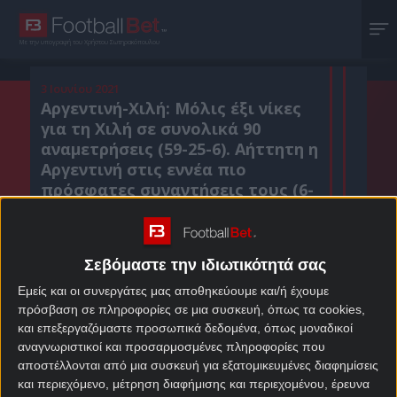
Με την υπογραφή του Χρήστου Σωτηρακόπουλου
3 Ιουνίου 2021
Αργεντινή-Χιλή: Μόλις έξι νίκες
για τη Χιλή σε συνολικά 90
αναμετρήσεις (59-25-6). Αήττητη η
Αργεντινή στις εννέα πιο
πρόσφατες συναντήσεις τους (6-
3-0)
Σεβόμαστε την ιδιωτικότητά σας
Κοιν. :
Εμείς και οι συνεργάτες μας αποθηκεύουμε και/ή έχουμε
πρόσβαση σε πληροφορίες σε μια συσκευή, όπως τα cookies,
Πρόσθεσε το Footballbet.gr στην Google
και επεξεργαζόμαστε προσωπικά δεδομένα, όπως μοναδικοί
αναγνωριστικοί και προσαρμοσμένες πληροφορίες που
αποστέλλονται από μια συσκευή για εξατομικευμένες διαφημίσεις
ΣΤΟΙΧΗΜΑΤΙΚΕΣ ΠΡΟΣΦΟΡΕΣ *
και περιεχόμενο, μέτρηση διαφήμισης και περιεχομένου, έρευνα