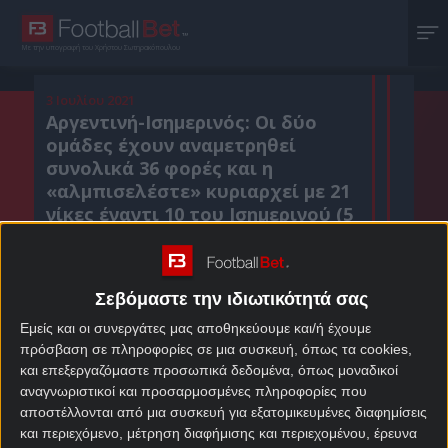
Με την υπογραφή του Χρήστου Σωτηρακόπουλου
3 Ιουλίου 2021
Αργεντινή-Ισημερινός: Οι δύο
ομάδες έχουν αναμετρηθεί
συνολικά 36 φορές και η
«αλμπισελέστε» κυριαρχεί με 21
νίκες έναντι 10 του Ισημερινού (5
ισοπαλίες)
Σεβόμαστε την ιδιωτικότητά σας
Κοιν. :
Εμείς και οι συνεργάτες μας αποθηκεύουμε και/ή έχουμε
πρόσβαση σε πληροφορίες σε μια συσκευή, όπως τα cookies,
Πρόσθεσε το Footballbet.gr στην Google
και επεξεργαζόμαστε προσωπικά δεδομένα, όπως μοναδικοί
αναγνωριστικοί και προσαρμοσμένες πληροφορίες που
αποστέλλονται από μια συσκευή για εξατομικευμένες διαφημίσεις
ΣΤΟΙΧΗΜΑΤΙΚΕΣ ΠΡΟΣΦΟΡΕΣ *
και περιεχόμενο, μέτρηση διαφήμισης και περιεχομένου, έρευνα