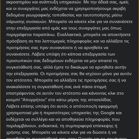
ακροατηρίου και ανάπτυξη υπηρεσιών.
Με την άδειά σας, εμείς
και οι συνεργάτες μας ενδέχεται να χρησιμοποιήσουμε ακριβή
δεδομένα γεωγραφικής τοποθεσίας και ταυτοποίησης μέσω
σάρωσης συσκευών. Μπορείτε να κάνετε κλικ για να συναινέσετε
στην επεξεργασία από εμάς και τους συνεργάτες μας όπως
περιγράφεται παραπάνω. Εναλλακτικά, μπορείτε να αποκτήσετε
πρόσβαση σε πιο λεπτομερείς πληροφορίες και να αλλάξετε τις
προτιμήσεις σας πριν συναινέσετε ή να αρνηθείτε να
συναινέσετε.
Λάβετε υπόψη ότι κάποια επεξεργασία των
Αρχική Σελίδα
προσωπικών σας δεδομένων ενδέχεται να μην απαιτεί τη
Χρήστος Σωτηρακόπουλος
συγκατάθεσή σας, αλλά έχετε το δικαίωμα να αρνηθείτε αυτήν
Προγνωστικά
την επεξεργασία. Οι προτιμήσεις σας θα ισχύουν μόνο για αυτόν
Βαθμολογίες - Στατιστικά
τον ιστότοπο. Μπορείτε να αλλάξετε τις προτιμήσεις σας ή να
Κουπόνι
ανακαλέσετε τη συγκατάθεσή σας ανά πάσα στιγμή
Πρόγραμμα TV
επιστρέφοντας σε αυτόν τον ιστότοπο και κάνοντας κλικ στο
Προσφορές*
κουμπί "Απορρήτου" στο κάτω μέρος της ιστοσελίδας.
Λάβετε επίσης υπόψη ότι αυτός ο ιστότοπος/η εφαρμογή
χρησιμοποιεί μία ή περισσότερες υπηρεσίες της Google και
ενδέχεται να συλλέγει και να αποθηκεύει πληροφορίες που
περιλαμβάνουν, ενδεικτικά, τη συμπεριφορά επίσκεψης ή
χρήσης σας. Μπορείτε να κάνετε κλικ για να δώσετε ή να
αρνηθείτε τη συγκατάθεσή σας στην Google και τις σημάνσεις