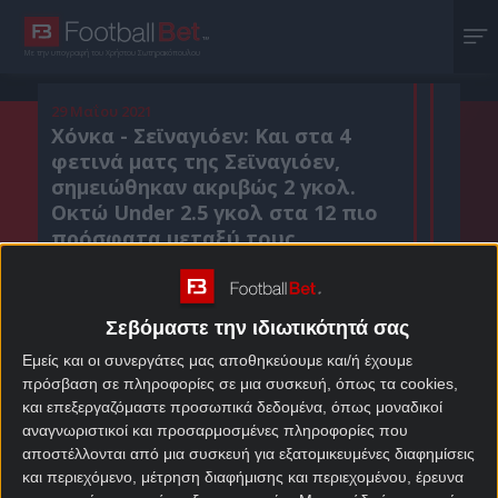
Με την υπογραφή του Χρήστου Σωτηρακόπουλου
29 Μαΐου 2021
Χόνκα - Σεϊναγιόεν: Και στα 4
φετινά ματς της Σεϊναγιόεν,
σημειώθηκαν ακριβώς 2 γκολ.
Οκτώ Under 2.5 γκολ στα 12 πιο
πρόσφατα μεταξύ τους.
Σεβόμαστε την ιδιωτικότητά σας
Κοιν. :
Εμείς και οι συνεργάτες μας αποθηκεύουμε και/ή έχουμε
Πρόσθεσε το Footballbet.gr στην Google
πρόσβαση σε πληροφορίες σε μια συσκευή, όπως τα cookies,
και επεξεργαζόμαστε προσωπικά δεδομένα, όπως μοναδικοί
αναγνωριστικοί και προσαρμοσμένες πληροφορίες που
ΣΤΟΙΧΗΜΑΤΙΚΕΣ ΠΡΟΣΦΟΡΕΣ *
αποστέλλονται από μια συσκευή για εξατομικευμένες διαφημίσεις
και περιεχόμενο, μέτρηση διαφήμισης και περιεχομένου, έρευνα