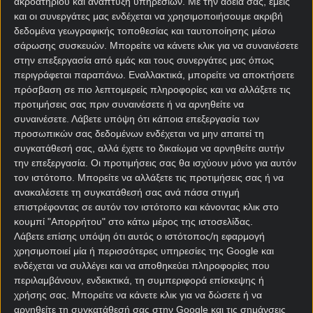
ακροατηρίου και ανάπτυξη υπηρεσιών.
Με την άδειά σας, εμείς
και οι συνεργάτες μας ενδέχεται να χρησιμοποιήσουμε ακριβή
δεδομένα γεωγραφικής τοποθεσίας και ταυτοποίησης μέσω
σάρωσης συσκευών. Μπορείτε να κάνετε κλικ για να συναινέσετε
στην επεξεργασία από εμάς και τους συνεργάτες μας όπως
περιγράφεται παραπάνω. Εναλλακτικά, μπορείτε να αποκτήσετε
πρόσβαση σε πιο λεπτομερείς πληροφορίες και να αλλάξετε τις
προτιμήσεις σας πριν συναινέσετε ή να αρνηθείτε να
Αρχική Σελίδα
συναινέσετε.
Λάβετε υπόψη ότι κάποια επεξεργασία των
Χρήστος Σωτηρακόπουλος
προσωπικών σας δεδομένων ενδέχεται να μην απαιτεί τη
Προγνωστικά
συγκατάθεσή σας, αλλά έχετε το δικαίωμα να αρνηθείτε αυτήν
Βαθμολογίες - Στατιστικά
την επεξεργασία. Οι προτιμήσεις σας θα ισχύουν μόνο για αυτόν
Κουπόνι
τον ιστότοπο. Μπορείτε να αλλάξετε τις προτιμήσεις σας ή να
Πρόγραμμα TV
ανακαλέσετε τη συγκατάθεσή σας ανά πάσα στιγμή
Προσφορές*
επιστρέφοντας σε αυτόν τον ιστότοπο και κάνοντας κλικ στο
κουμπί "Απορρήτου" στο κάτω μέρος της ιστοσελίδας.
Λάβετε επίσης υπόψη ότι αυτός ο ιστότοπος/η εφαρμογή
χρησιμοποιεί μία ή περισσότερες υπηρεσίες της Google και
ενδέχεται να συλλέγει και να αποθηκεύει πληροφορίες που
περιλαμβάνουν, ενδεικτικά, τη συμπεριφορά επίσκεψης ή
χρήσης σας. Μπορείτε να κάνετε κλικ για να δώσετε ή να
αρνηθείτε τη συγκατάθεσή σας στην Google και τις σημάνσεις