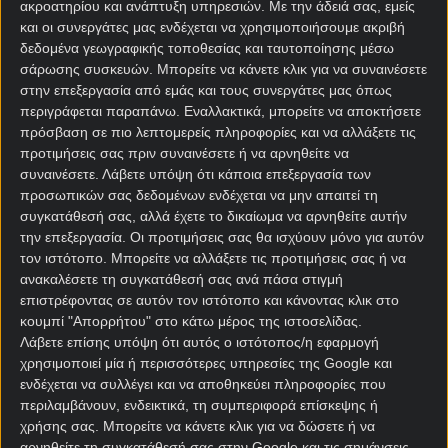
ακροατηρίου και ανάπτυξη υπηρεσιών.
Με την άδειά σας, εμείς
και οι συνεργάτες μας ενδέχεται να χρησιμοποιήσουμε ακριβή
δεδομένα γεωγραφικής τοποθεσίας και ταυτοποίησης μέσω
σάρωσης συσκευών. Μπορείτε να κάνετε κλικ για να συναινέσετε
στην επεξεργασία από εμάς και τους συνεργάτες μας όπως
περιγράφεται παραπάνω. Εναλλακτικά, μπορείτε να αποκτήσετε
πρόσβαση σε πιο λεπτομερείς πληροφορίες και να αλλάξετε τις
προτιμήσεις σας πριν συναινέσετε ή να αρνηθείτε να
συναινέσετε.
Λάβετε υπόψη ότι κάποια επεξεργασία των
Αρχική Σελίδα
προσωπικών σας δεδομένων ενδέχεται να μην απαιτεί τη
Χρήστος Σωτηρακόπουλος
συγκατάθεσή σας, αλλά έχετε το δικαίωμα να αρνηθείτε αυτήν
Προγνωστικά
την επεξεργασία. Οι προτιμήσεις σας θα ισχύουν μόνο για αυτόν
Βαθμολογίες - Στατιστικά
τον ιστότοπο. Μπορείτε να αλλάξετε τις προτιμήσεις σας ή να
Κουπόνι
ανακαλέσετε τη συγκατάθεσή σας ανά πάσα στιγμή
Πρόγραμμα TV
επιστρέφοντας σε αυτόν τον ιστότοπο και κάνοντας κλικ στο
Προσφορές*
κουμπί "Απορρήτου" στο κάτω μέρος της ιστοσελίδας.
Λάβετε επίσης υπόψη ότι αυτός ο ιστότοπος/η εφαρμογή
χρησιμοποιεί μία ή περισσότερες υπηρεσίες της Google και
ενδέχεται να συλλέγει και να αποθηκεύει πληροφορίες που
περιλαμβάνουν, ενδεικτικά, τη συμπεριφορά επίσκεψης ή
χρήσης σας. Μπορείτε να κάνετε κλικ για να δώσετε ή να
αρνηθείτε τη συγκατάθεσή σας στην Google και τις σημάνσεις