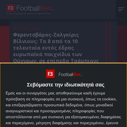
Με την υπογραφή του Χρήστου Σωτηρακόπουλου
20 Ιουλίου 2021
Φερεντσβάρος-Ζαλγκίρις
Βίλνιους: Τα 8 από τα 10
τελευταία εντός έδρας
ευρωπαϊκά παιχνίδια των
Ούγγρων, σε επίπεδο Τσάμπιονς
Λιγκ, έληξαν με Over.
Σεβόμαστε την ιδιωτικότητά σας
Κοιν. :
Εμείς και οι συνεργάτες μας αποθηκεύουμε και/ή έχουμε
πρόσβαση σε πληροφορίες σε μια συσκευή, όπως τα cookies,
Πρόσθεσε το Footballbet.gr στην Google
και επεξεργαζόμαστε προσωπικά δεδομένα, όπως μοναδικοί
αναγνωριστικοί και προσαρμοσμένες πληροφορίες που
αποστέλλονται από μια συσκευή για εξατομικευμένες διαφημίσεις
ΣΤΟΙΧΗΜΑΤΙΚΕΣ ΠΡΟΣΦΟΡΕΣ *
και περιεχόμενο, μέτρηση διαφήμισης και περιεχομένου, έρευνα