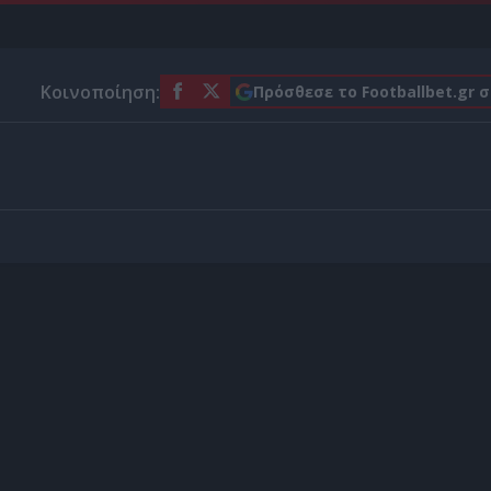
Κοινοποίηση:
Πρόσθεσε το Footballbet.gr 