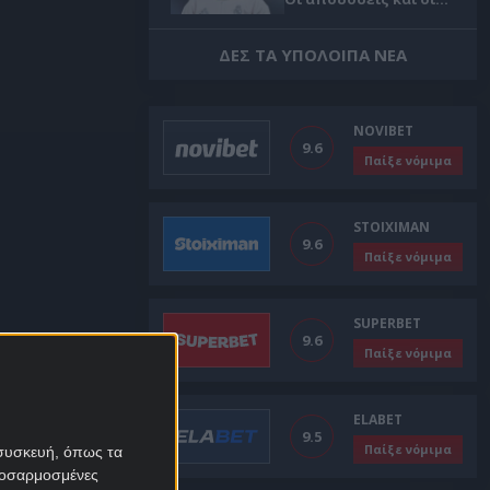
πιθανότητες για
μεταγραφή στην
Άρσεναλ
05/08/2026
ΔΕΣ ΤΑ ΥΠΟΛΟΙΠΑ ΝΕΑ
ΠΑΟΚ - Άντερλεχτ
διαιτητής: Πέναλτι
είχε το 50% των
αγώνων ελληνικών
NOVIBET
ομάδων με
9.6
Μουνουέρα
Παίξε νόμιμα
STOIXIMAN
9.6
Παίξε νόμιμα
SUPERBET
9.6
Παίξε νόμιμα
ELABET
9.5
Παίξε νόμιμα
 συσκευή, όπως τα
προσαρμοσμένες