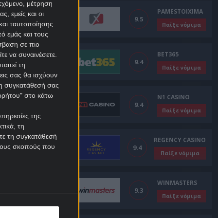
ιεχόμενο, μέτρηση
PAMESTOIXIMA
ς, εμείς και οι
9.5
και ταυτοποίησης
Παίξε νόμιμα
ό εμάς και τους
σβαση σε πιο
BET365
τε να συναινέσετε.
9.4
αιτεί τη
Παίξε νόμιμα
εις σας θα ισχύουν
 τη συγκατάθεσή σας
ορρήτου" στο κάτω
N1 CASINO
9.4
Παίξε νόμιμα
υπηρεσίες της
τικά, τη
ίτε τη συγκατάθεσή
REGENCY CASINO
 τους σκοπούς που
9.4
Παίξε νόμιμα
WINMASTERS
9.3
Παίξε νόμιμα