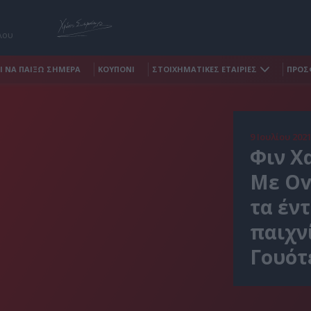
λου
Ι ΝΑ ΠΑΙΞΩ ΣΗΜΕΡΑ
ΚΟΥΠΟΝΙ
ΣΤΟΙΧΗΜΑΤΙΚΕΣ ΕΤΑΙΡΙΕΣ
ΠΡΟΣ
9 Ιουλίου 202
Φιν Χ
Με Ov
τα έν
παιχν
Γουότ