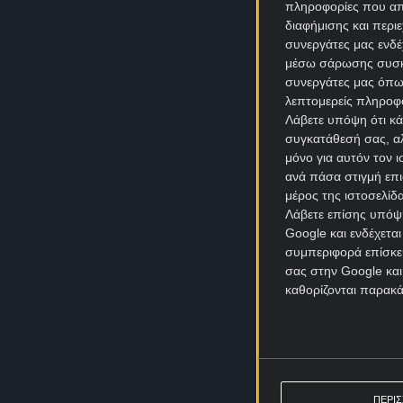
πληροφορίες που απο
διαφήμισης και περι
συνεργάτες μας ενδέ
μέσω σάρωσης συσκευ
συνεργάτες μας όπω
λεπτομερείς πληροφορ
Λάβετε υπόψη ότι κά
συγκατάθεσή σας, αλ
μόνο για αυτόν τον 
ανά πάσα στιγμή επι
μέρος της ιστοσελίδα
Λάβετε επίσης υπόψη
Google και ενδέχετα
συμπεριφορά επίσκεψ
σας στην Google και
καθορίζονται παρακ
ΠΕΡΙ