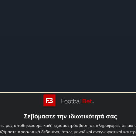
Σεβόμαστε την ιδιωτικότητά σας
άτες μας αποθηκεύουμε και/ή έχουμε πρόσβαση σε πληροφορίες σε μια
ργαζόμαστε προσωπικά δεδομένα, όπως μοναδικοί αναγνωριστικοί και 