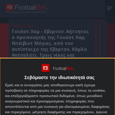
Με την υπογραφή του Χρήστου Σωτηρακόπουλου
9 Μαΐου 2021
Γουέστ Χαμ - Εβερτον: Αήττητος
ο προπονητής της Γουέστ Χαμ,
Ντέιβιντ Μόγιες, από τον
αντίστοιχο της Εβερτον, Κάρλο
Αντσελότι. Τρεις νίκες και
ισάριθμες ισοπαλίες ο
απολογισμός του.
Σεβόμαστε την ιδιωτικότητά σας
Εμείς και οι συνεργάτες μας αποθηκεύουμε και/ή έχουμε
Κοιν. :
πρόσβαση σε πληροφορίες σε μια συσκευή, όπως τα cookies,
και επεξεργαζόμαστε προσωπικά δεδομένα, όπως μοναδικοί
Πρόσθεσε το Footballbet.gr στην Google
αναγνωριστικοί και προσαρμοσμένες πληροφορίες που
αποστέλλονται από μια συσκευή για εξατομικευμένες διαφημίσεις
και περιεχόμενο, μέτρηση διαφήμισης και περιεχομένου, έρευνα