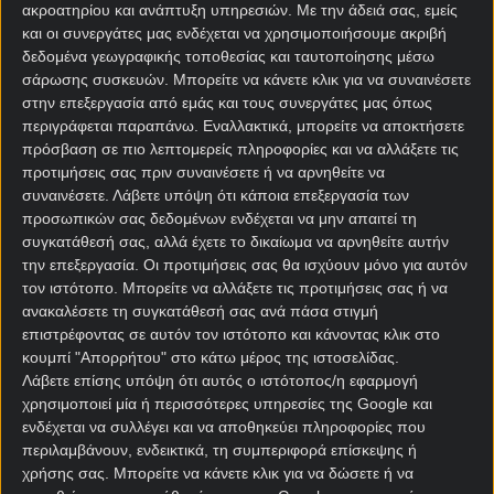
ΣΤΟΙΧΗΜΑΤΙΚΕΣ ΠΡΟΣΦΟΡΕΣ *
ακροατηρίου και ανάπτυξη υπηρεσιών.
Με την άδειά σας, εμείς
και οι συνεργάτες μας ενδέχεται να χρησιμοποιήσουμε ακριβή
δεδομένα γεωγραφικής τοποθεσίας και ταυτοποίησης μέσω
σάρωσης συσκευών. Μπορείτε να κάνετε κλικ για να συναινέσετε
στην επεξεργασία από εμάς και τους συνεργάτες μας όπως
περιγράφεται παραπάνω. Εναλλακτικά, μπορείτε να αποκτήσετε
πρόσβαση σε πιο λεπτομερείς πληροφορίες και να αλλάξετε τις
προτιμήσεις σας πριν συναινέσετε ή να αρνηθείτε να
συναινέσετε.
Λάβετε υπόψη ότι κάποια επεξεργασία των
προσωπικών σας δεδομένων ενδέχεται να μην απαιτεί τη
Αρχική Σελίδα
συγκατάθεσή σας, αλλά έχετε το δικαίωμα να αρνηθείτε αυτήν
Χρήστος Σωτηρακόπουλος
την επεξεργασία. Οι προτιμήσεις σας θα ισχύουν μόνο για αυτόν
Προγνωστικά
τον ιστότοπο. Μπορείτε να αλλάξετε τις προτιμήσεις σας ή να
Βαθμολογίες - Στατιστικά
ανακαλέσετε τη συγκατάθεσή σας ανά πάσα στιγμή
Κουπόνι
επιστρέφοντας σε αυτόν τον ιστότοπο και κάνοντας κλικ στο
Πρόγραμμα TV
κουμπί "Απορρήτου" στο κάτω μέρος της ιστοσελίδας.
Προσφορές*
Λάβετε επίσης υπόψη ότι αυτός ο ιστότοπος/η εφαρμογή
χρησιμοποιεί μία ή περισσότερες υπηρεσίες της Google και
ενδέχεται να συλλέγει και να αποθηκεύει πληροφορίες που
περιλαμβάνουν, ενδεικτικά, τη συμπεριφορά επίσκεψης ή
χρήσης σας. Μπορείτε να κάνετε κλικ για να δώσετε ή να