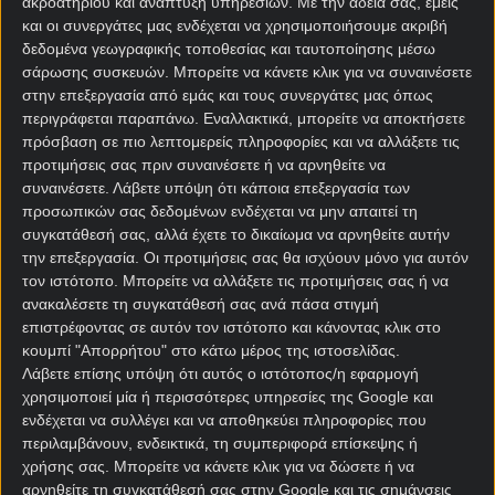
ακροατηρίου και ανάπτυξη υπηρεσιών.
Με την άδειά σας, εμείς
και οι συνεργάτες μας ενδέχεται να χρησιμοποιήσουμε ακριβή
δεδομένα γεωγραφικής τοποθεσίας και ταυτοποίησης μέσω
σάρωσης συσκευών. Μπορείτε να κάνετε κλικ για να συναινέσετε
στην επεξεργασία από εμάς και τους συνεργάτες μας όπως
περιγράφεται παραπάνω. Εναλλακτικά, μπορείτε να αποκτήσετε
πρόσβαση σε πιο λεπτομερείς πληροφορίες και να αλλάξετε τις
προτιμήσεις σας πριν συναινέσετε ή να αρνηθείτε να
Αρχική Σελίδα
συναινέσετε.
Λάβετε υπόψη ότι κάποια επεξεργασία των
Χρήστος Σωτηρακόπουλος
προσωπικών σας δεδομένων ενδέχεται να μην απαιτεί τη
Προγνωστικά
συγκατάθεσή σας, αλλά έχετε το δικαίωμα να αρνηθείτε αυτήν
Βαθμολογίες - Στατιστικά
την επεξεργασία. Οι προτιμήσεις σας θα ισχύουν μόνο για αυτόν
Κουπόνι
τον ιστότοπο. Μπορείτε να αλλάξετε τις προτιμήσεις σας ή να
Πρόγραμμα TV
ανακαλέσετε τη συγκατάθεσή σας ανά πάσα στιγμή
Προσφορές*
επιστρέφοντας σε αυτόν τον ιστότοπο και κάνοντας κλικ στο
κουμπί "Απορρήτου" στο κάτω μέρος της ιστοσελίδας.
Λάβετε επίσης υπόψη ότι αυτός ο ιστότοπος/η εφαρμογή
χρησιμοποιεί μία ή περισσότερες υπηρεσίες της Google και
ενδέχεται να συλλέγει και να αποθηκεύει πληροφορίες που
περιλαμβάνουν, ενδεικτικά, τη συμπεριφορά επίσκεψης ή
χρήσης σας. Μπορείτε να κάνετε κλικ για να δώσετε ή να
αρνηθείτε τη συγκατάθεσή σας στην Google και τις σημάνσεις