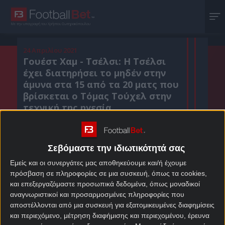
Με την υπογραφή του Χρήστου Σωτηρακόπουλου
24 Απριλίου 2021
Γουέστ Χαμ - Τσέλσι: Η Τσέλσι
έχει διατηρήσει το μηδέν στην
άμυνα στα 15 από τα 20 ματς που
βρίσκεται ο Τόμας Τούχελ στην
τεχνική της ηγεσία.
Σεβόμαστε την ιδιωτικότητά σας
Κοιν. :
Εμείς και οι συνεργάτες μας αποθηκεύουμε και/ή έχουμε
Πρόσθεσε το Footballbet.gr στην Google
πρόσβαση σε πληροφορίες σε μια συσκευή, όπως τα cookies,
και επεξεργαζόμαστε προσωπικά δεδομένα, όπως μοναδικοί
αναγνωριστικοί και προσαρμοσμένες πληροφορίες που
ΣΤΟΙΧΗΜΑΤΙΚΕΣ ΠΡΟΣΦΟΡΕΣ *
αποστέλλονται από μια συσκευή για εξατομικευμένες διαφημίσεις
και περιεχόμενο, μέτρηση διαφήμισης και περιεχομένου, έρευνα