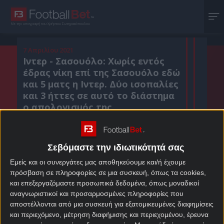
Με την υπογραφή του Χρήστου Σωτηρακόπουλου
7 Απριλίου 2021
Ιντερ - Σασουόλο: Χωρίς εντός
έδρας νίκη επί της Σασουόλο εδώ
και 5 ματς η Ιντερ. Δύο ισοπαλίες
και 3 ήττες σε αυτό το διάστημα
ο απολογισμός της.
Σεβόμαστε την ιδιωτικότητά σας
Κοιν. :
Εμείς και οι συνεργάτες μας αποθηκεύουμε και/ή έχουμε
Πρόσθεσε το Footballbet.gr στην Google
πρόσβαση σε πληροφορίες σε μια συσκευή, όπως τα cookies,
και επεξεργαζόμαστε προσωπικά δεδομένα, όπως μοναδικοί
αναγνωριστικοί και προσαρμοσμένες πληροφορίες που
ΣΤΟΙΧΗΜΑΤΙΚΕΣ ΠΡΟΣΦΟΡΕΣ *
αποστέλλονται από μια συσκευή για εξατομικευμένες διαφημίσεις
και περιεχόμενο, μέτρηση διαφήμισης και περιεχομένου, έρευνα