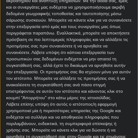
ακροατηρίου και ανάπτυξη υπηρεσιών.
Με την άδειά σας, εμείς
και οι συνεργάτες μας ενδέχεται να χρησιμοποιήσουμε ακριβή
δεδομένα γεωγραφικής τοποθεσίας και ταυτοποίησης μέσω
σάρωσης συσκευών. Μπορείτε να κάνετε κλικ για να συναινέσετε
στην επεξεργασία από εμάς και τους συνεργάτες μας όπως
περιγράφεται παραπάνω. Εναλλακτικά, μπορείτε να αποκτήσετε
πρόσβαση σε πιο λεπτομερείς πληροφορίες και να αλλάξετε τις
προτιμήσεις σας πριν συναινέσετε ή να αρνηθείτε να
Αρχική Σελίδα
συναινέσετε.
Λάβετε υπόψη ότι κάποια επεξεργασία των
Χρήστος Σωτηρακόπουλος
προσωπικών σας δεδομένων ενδέχεται να μην απαιτεί τη
Προγνωστικά
συγκατάθεσή σας, αλλά έχετε το δικαίωμα να αρνηθείτε αυτήν
Βαθμολογίες - Στατιστικά
την επεξεργασία. Οι προτιμήσεις σας θα ισχύουν μόνο για αυτόν
Κουπόνι
τον ιστότοπο. Μπορείτε να αλλάξετε τις προτιμήσεις σας ή να
Πρόγραμμα TV
ανακαλέσετε τη συγκατάθεσή σας ανά πάσα στιγμή
Προσφορές*
επιστρέφοντας σε αυτόν τον ιστότοπο και κάνοντας κλικ στο
κουμπί "Απορρήτου" στο κάτω μέρος της ιστοσελίδας.
Λάβετε επίσης υπόψη ότι αυτός ο ιστότοπος/η εφαρμογή
χρησιμοποιεί μία ή περισσότερες υπηρεσίες της Google και
ενδέχεται να συλλέγει και να αποθηκεύει πληροφορίες που
περιλαμβάνουν, ενδεικτικά, τη συμπεριφορά επίσκεψης ή
χρήσης σας. Μπορείτε να κάνετε κλικ για να δώσετε ή να
αρνηθείτε τη συγκατάθεσή σας στην Google και τις σημάνσεις