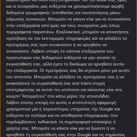
και οι συνεργάτες μας ενδέχεται να χρησιμοποιήσουμε ακριβή
δεδομένα γεωγραφικής τοποθεσίας και ταυτοποίησης μέσω
σάρωσης συσκευών. Μπορείτε να κάνετε κλικ για να συναινέσετε
στην επεξεργασία από εμάς και τους συνεργάτες μας όπως
περιγράφεται παραπάνω. Εναλλακτικά, μπορείτε να αποκτήσετε
πρόσβαση σε πιο λεπτομερείς πληροφορίες και να αλλάξετε τις
Αρχική Σελίδα
προτιμήσεις σας πριν συναινέσετε ή να αρνηθείτε να
Χρήστος Σωτηρακόπουλος
συναινέσετε.
Λάβετε υπόψη ότι κάποια επεξεργασία των
Προγνωστικά
προσωπικών σας δεδομένων ενδέχεται να μην απαιτεί τη
Βαθμολογίες - Στατιστικά
συγκατάθεσή σας, αλλά έχετε το δικαίωμα να αρνηθείτε αυτήν
Κουπόνι
την επεξεργασία. Οι προτιμήσεις σας θα ισχύουν μόνο για αυτόν
Πρόγραμμα TV
τον ιστότοπο. Μπορείτε να αλλάξετε τις προτιμήσεις σας ή να
Προσφορές*
ανακαλέσετε τη συγκατάθεσή σας ανά πάσα στιγμή
επιστρέφοντας σε αυτόν τον ιστότοπο και κάνοντας κλικ στο
κουμπί "Απορρήτου" στο κάτω μέρος της ιστοσελίδας.
Λάβετε επίσης υπόψη ότι αυτός ο ιστότοπος/η εφαρμογή
χρησιμοποιεί μία ή περισσότερες υπηρεσίες της Google και
ενδέχεται να συλλέγει και να αποθηκεύει πληροφορίες που
περιλαμβάνουν, ενδεικτικά, τη συμπεριφορά επίσκεψης ή
χρήσης σας. Μπορείτε να κάνετε κλικ για να δώσετε ή να
Για όλες τις
Προσφορές
: *Ισχύουν όροι και
αρνηθείτε τη συγκατάθεσή σας στην Google και τις σημάνσεις
προϋποθέσεις