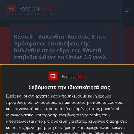
Με την υπογραφή του Χρήστου Σωτηρακόπουλου
4 Απριλίου 2021
Κάντιθ - Βαλένθια: Και στις 8 πιο
πρόσφατες επισκέψεις της
Βαλένθια στην έδρα της Κάντιθ,
επιβεβαιώθηκε το Under 2.5 γκολ.
Κοιν. :
Σεβόμαστε την ιδιωτικότητά σας
Πρόσθεσε το Footballbet.gr στην Google
Εμείς και οι συνεργάτες μας αποθηκεύουμε και/ή έχουμε
πρόσβαση σε πληροφορίες σε μια συσκευή, όπως τα cookies,
και επεξεργαζόμαστε προσωπικά δεδομένα, όπως μοναδικοί
ΣΤΟΙΧΗΜΑΤΙΚΕΣ ΠΡΟΣΦΟΡΕΣ *
αναγνωριστικοί και προσαρμοσμένες πληροφορίες που
αποστέλλονται από μια συσκευή για εξατομικευμένες διαφημίσεις
και περιεχόμενο, μέτρηση διαφήμισης και περιεχομένου, έρευνα
ακροατηρίου και ανάπτυξη υπηρεσιών.
Με την άδειά σας, εμείς