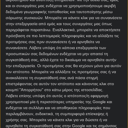
και οι συνεργάτες μας ενδέχεται να χρησιμοποιήσουμε ακριβή
δεδομένα γεωγραφικής τοποθεσίας και ταυτοποίησης μέσω
σάρωσης συσκευών. Μπορείτε να κάνετε κλικ για να συναινέσετε
στην επεξεργασία από εμάς και τους συνεργάτες μας όπως
περιγράφεται παραπάνω. Εναλλακτικά, μπορείτε να αποκτήσετε
πρόσβαση σε πιο λεπτομερείς πληροφορίες και να αλλάξετε τις
Αρχική Σελίδα
προτιμήσεις σας πριν συναινέσετε ή να αρνηθείτε να
Χρήστος Σωτηρακόπουλος
συναινέσετε.
Λάβετε υπόψη ότι κάποια επεξεργασία των
Προγνωστικά
προσωπικών σας δεδομένων ενδέχεται να μην απαιτεί τη
Βαθμολογίες - Στατιστικά
συγκατάθεσή σας, αλλά έχετε το δικαίωμα να αρνηθείτε αυτήν
Κουπόνι
την επεξεργασία. Οι προτιμήσεις σας θα ισχύουν μόνο για αυτόν
Πρόγραμμα TV
τον ιστότοπο. Μπορείτε να αλλάξετε τις προτιμήσεις σας ή να
Προσφορές*
ανακαλέσετε τη συγκατάθεσή σας ανά πάσα στιγμή
επιστρέφοντας σε αυτόν τον ιστότοπο και κάνοντας κλικ στο
κουμπί "Απορρήτου" στο κάτω μέρος της ιστοσελίδας.
Λάβετε επίσης υπόψη ότι αυτός ο ιστότοπος/η εφαρμογή
χρησιμοποιεί μία ή περισσότερες υπηρεσίες της Google και
ενδέχεται να συλλέγει και να αποθηκεύει πληροφορίες που
περιλαμβάνουν, ενδεικτικά, τη συμπεριφορά επίσκεψης ή
χρήσης σας. Μπορείτε να κάνετε κλικ για να δώσετε ή να
Για όλες τις
Προσφορές
: *Ισχύουν όροι και
αρνηθείτε τη συγκατάθεσή σας στην Google και τις σημάνσεις
προϋποθέσεις