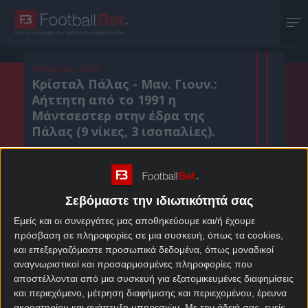
Με την υπογραφή του Χρήστου Σωτηρακόπουλου
3 Μαρτίου 2021
Κρίσταλ Πάλας - Μαν. Γιουν.:
Αήττητη από το 1991 η
Μάντσεστερ στην έδρα της
Πάλας (9 νίκες, 3 ισοπαλίες).
Κοιν. :
Σεβόμαστε την ιδιωτικότητά σας
Πρόσθεσε το Footballbet.gr στην Google
Εμείς και οι συνεργάτες μας αποθηκεύουμε και/ή έχουμε
πρόσβαση σε πληροφορίες σε μια συσκευή, όπως τα cookies,
και επεξεργαζόμαστε προσωπικά δεδομένα, όπως μοναδικοί
ΣΤΟΙΧΗΜΑΤΙΚΕΣ ΠΡΟΣΦΟΡΕΣ *
αναγνωριστικοί και προσαρμοσμένες πληροφορίες που
αποστέλλονται από μια συσκευή για εξατομικευμένες διαφημίσεις
και περιεχόμενο, μέτρηση διαφήμισης και περιεχομένου, έρευνα
ακροατηρίου και ανάπτυξη υπηρεσιών.
Με την άδειά σας, εμείς