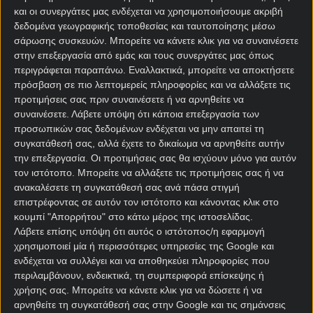
και οι συνεργάτες μας ενδέχεται να χρησιμοποιήσουμε ακριβή
δεδομένα γεωγραφικής τοποθεσίας και ταυτοποίησης μέσω
σάρωσης συσκευών. Μπορείτε να κάνετε κλικ για να συναινέσετε
στην επεξεργασία από εμάς και τους συνεργάτες μας όπως
περιγράφεται παραπάνω. Εναλλακτικά, μπορείτε να αποκτήσετε
Αρχική Σελίδα
πρόσβαση σε πιο λεπτομερείς πληροφορίες και να αλλάξετε τις
Χρήστος Σωτηρακόπουλος
προτιμήσεις σας πριν συναινέσετε ή να αρνηθείτε να
Προγνωστικά
συναινέσετε.
Λάβετε υπόψη ότι κάποια επεξεργασία των
Βαθμολογίες - Στατιστικά
προσωπικών σας δεδομένων ενδέχεται να μην απαιτεί τη
Κουπόνι
συγκατάθεσή σας, αλλά έχετε το δικαίωμα να αρνηθείτε αυτήν
Πρόγραμμα TV
την επεξεργασία. Οι προτιμήσεις σας θα ισχύουν μόνο για αυτόν
Προσφορές*
τον ιστότοπο. Μπορείτε να αλλάξετε τις προτιμήσεις σας ή να
ανακαλέσετε τη συγκατάθεσή σας ανά πάσα στιγμή
επιστρέφοντας σε αυτόν τον ιστότοπο και κάνοντας κλικ στο
κουμπί "Απορρήτου" στο κάτω μέρος της ιστοσελίδας.
Λάβετε επίσης υπόψη ότι αυτός ο ιστότοπος/η εφαρμογή
χρησιμοποιεί μία ή περισσότερες υπηρεσίες της Google και
ενδέχεται να συλλέγει και να αποθηκεύει πληροφορίες που
περιλαμβάνουν, ενδεικτικά, τη συμπεριφορά επίσκεψης ή
Για όλες τις
Προσφορές
: *Ισχύουν όροι και
χρήσης σας. Μπορείτε να κάνετε κλικ για να δώσετε ή να
προϋποθέσεις
αρνηθείτε τη συγκατάθεσή σας στην Google και τις σημάνσεις