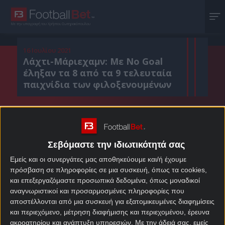
Με την υπογραφή του Χρήστου Σωτηρακόπουλου
16 Ιουλίου 2021
Λάχτι-Μάριεχαμν: Με No Goal
έληξαν τα 8 από τα 9 τελευταία
παιχνίδια των φιλοξενουμένων
Κοιν. :
Σεβόμαστε την ιδιωτικότητά σας
Πρόσθεσε το Footballbet.gr στην Google
Εμείς και οι συνεργάτες μας αποθηκεύουμε και/ή έχουμε
πρόσβαση σε πληροφορίες σε μια συσκευή, όπως τα cookies,
ΣΤΟΙΧΗΜΑΤΙΚΕΣ ΠΡΟΣΦΟΡΕΣ *
και επεξεργαζόμαστε προσωπικά δεδομένα, όπως μοναδικοί
αναγνωριστικοί και προσαρμοσμένες πληροφορίες που
αποστέλλονται από μια συσκευή για εξατομικευμένες διαφημίσεις
και περιεχόμενο, μέτρηση διαφήμισης και περιεχομένου, έρευνα
ακροατηρίου και ανάπτυξη υπηρεσιών.
Με την άδειά σας, εμείς