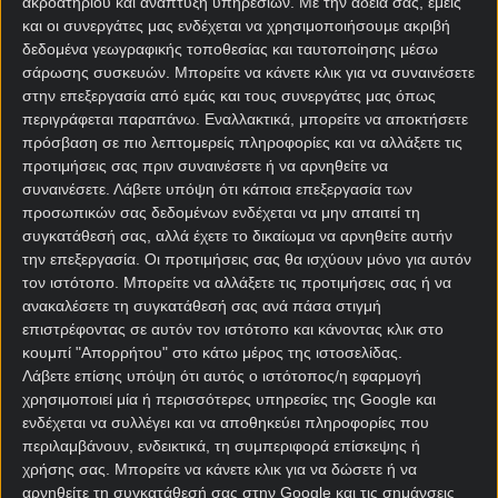
ακροατηρίου και ανάπτυξη υπηρεσιών.
Με την άδειά σας, εμείς
και οι συνεργάτες μας ενδέχεται να χρησιμοποιήσουμε ακριβή
δεδομένα γεωγραφικής τοποθεσίας και ταυτοποίησης μέσω
σάρωσης συσκευών. Μπορείτε να κάνετε κλικ για να συναινέσετε
στην επεξεργασία από εμάς και τους συνεργάτες μας όπως
περιγράφεται παραπάνω. Εναλλακτικά, μπορείτε να αποκτήσετε
πρόσβαση σε πιο λεπτομερείς πληροφορίες και να αλλάξετε τις
προτιμήσεις σας πριν συναινέσετε ή να αρνηθείτε να
Αρχική Σελίδα
συναινέσετε.
Λάβετε υπόψη ότι κάποια επεξεργασία των
Χρήστος Σωτηρακόπουλος
προσωπικών σας δεδομένων ενδέχεται να μην απαιτεί τη
Προγνωστικά
συγκατάθεσή σας, αλλά έχετε το δικαίωμα να αρνηθείτε αυτήν
Βαθμολογίες - Στατιστικά
την επεξεργασία. Οι προτιμήσεις σας θα ισχύουν μόνο για αυτόν
Κουπόνι
τον ιστότοπο. Μπορείτε να αλλάξετε τις προτιμήσεις σας ή να
Πρόγραμμα TV
ανακαλέσετε τη συγκατάθεσή σας ανά πάσα στιγμή
Προσφορές*
επιστρέφοντας σε αυτόν τον ιστότοπο και κάνοντας κλικ στο
κουμπί "Απορρήτου" στο κάτω μέρος της ιστοσελίδας.
Λάβετε επίσης υπόψη ότι αυτός ο ιστότοπος/η εφαρμογή
χρησιμοποιεί μία ή περισσότερες υπηρεσίες της Google και
ενδέχεται να συλλέγει και να αποθηκεύει πληροφορίες που
περιλαμβάνουν, ενδεικτικά, τη συμπεριφορά επίσκεψης ή
χρήσης σας. Μπορείτε να κάνετε κλικ για να δώσετε ή να
αρνηθείτε τη συγκατάθεσή σας στην Google και τις σημάνσεις