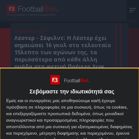
Με την υπογραφή του Χρήστου Σωτηρακόπουλου
14 Μαρτίου 2021
Λέστερ - Σέφιλντ: Η Λέστερ έχει
σημειώσει 16 γκολ στο τελευταίο
15λεπτο των αγώνων της, τα
περισσότερα από κάθε άλλη
ομάδα στη φετινή Πρέμιερ Λιγκ.
Σεβόμαστε την ιδιωτικότητά σας
Κοιν. :
Εμείς και οι συνεργάτες μας αποθηκεύουμε και/ή έχουμε
Πρόσθεσε το Footballbet.gr στην Google
πρόσβαση σε πληροφορίες σε μια συσκευή, όπως τα cookies,
και επεξεργαζόμαστε προσωπικά δεδομένα, όπως μοναδικοί
αναγνωριστικοί και προσαρμοσμένες πληροφορίες που
ΣΤΟΙΧΗΜΑΤΙΚΕΣ ΠΡΟΣΦΟΡΕΣ *
αποστέλλονται από μια συσκευή για εξατομικευμένες διαφημίσεις
και περιεχόμενο, μέτρηση διαφήμισης και περιεχομένου, έρευνα