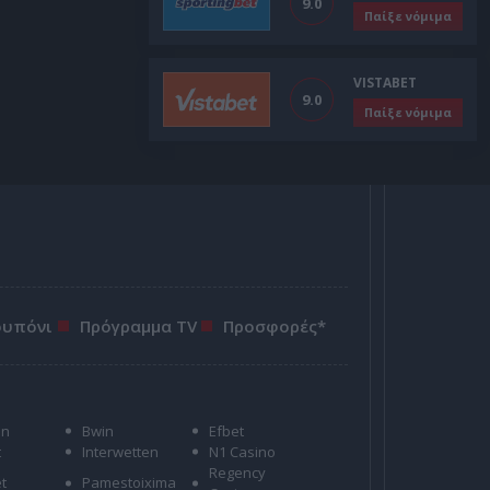
9.0
Παίξε νόμιμα
VISTABET
9.0
Παίξε νόμιμα
ουπόνι
Πρόγραμμα TV
Προσφορές*
on
Bwin
Efbet
t
Interwetten
N1 Casino
Regency
t
Pamestoixima