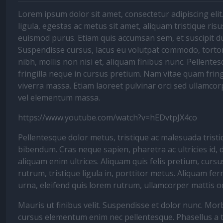
Lorem ipsum dolor sit amet, consectetur adipiscing elit.
ligula, egestas ac metus sit amet, aliquam tristique risu
euismod purus. Etiam quis accumsan sem, et suscipit du
Suspendisse cursus, lacus eu volutpat commodo, tortor
nibh, mollis non nisi et, aliquam finibus nunc. Pellente
fringilla neque in cursus pretium. Nam vitae quam fringill
viverra massa. Etiam laoreet pulvinar orci sed ullamcor
vel elementum massa.
https://www.youtube.com/watch?v=hEDvtpJX4co
Pellentesque dolor metus, tristique ac malesuada trist
bibendum. Cras neque sapien, pharetra ac ultricies id, d
aliquam enim ultrices. Aliquam quis felis pretium, cursu
rutrum, tristique ligula in, porttitor metus. Aliquam 
urna, eleifend quis lorem rutrum, ullamcorper mattis o
Mauris ut finibus velit. Suspendisse et dolor nunc. Morb
cursus elementum enim nec pellentesque. Phasellus a tu