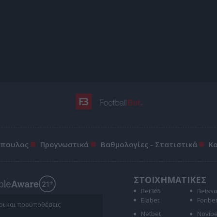
όπουλος
Προγνωστικά
Βαθμολογίες - Στατιστικά
Κ
ΣΤΟΙΧΗΜΑΤΙΚΕΣ
Bet365
Betss
Elabet
Fonbe
ροι και προϋποθέσεις
Netbet
Novibe