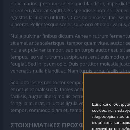
nunc mauris, pretium scelerisque blandit in, imperdiet eg
lorem eu placerat sagittis. Suspendisse potenti. Donec 
egestas lacinia mi ut luctus. Cras odio massa, facilisis 
placerat. Pellentesque scelerisque orci et dolor varius, 
Nulla pulvinar finibus dictum. Aenean rutrum fermentum
sit amet ante scelerisque, tempor quam vitae, auctor 
nulla et pulvinar tempor, sapien turpis auctor est, sit 
tempus, leo vel rutrum suscipit, erat erat euismod quam,
feugiat. Sed in ipsum odio. Duis porttitor molestie justo
venenatis nulla blandit ac. Nam turpis urna, facilisis in 
Sed lobortis ex nec tortor semper auctor. Pellentesque 
et netus et malesuada fames ac turpis egestas. Ut rhon
facilisis, augue libero mollis lectus, vel dignissim se
fringilla mi erat, in luctus ligula vestibulum vitae. 
Εμείς και οι συνεργ
tempor, commodo diam et, tempor nibh.
cookies, και επεξε
πληροφορίες που απο
διαφήμισης και περι
ΣΤΟΙΧΗΜΑΤΙΚΕΣ ΠΡΟΣΦΟΡΕΣ *
συνεργάτες μας ενδέ