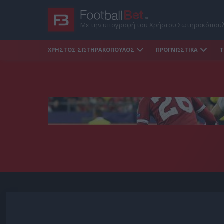
Με την υπογραφή του Χρήστου Σωτηρακόπου
ΧΡΗΣΤΟΣ ΣΩΤΗΡΑΚΟΠΟΥΛΟΣ
ΠΡΟΓΝΩΣΤΙΚΑ
Τ
KIEV, UKRAINE - MAY 26: Gareth Bale of Real Madrid shoots
League Final between Real Madrid and Liverpool at NSC Olim
Ramos/Getty Images)