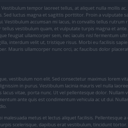
 Vestibulum tempor laoreet tellus, at aliquet nulla mollis ac
s. Sed luctus magna et sagittis porttitor. Proin a vulputate s
i. Vestibulum accumsan mi lacus, in convallis tellus rutrum 
 tellus vestibulum quam, et vulputate turpis magna et ante.
sque feugiat ullamcorper sem, nec iaculis nisl fermentum ultr
a, interdum velit ut, tristique risus. Morbi eu facilisis sapie
per. Mauris ullamcorper nunc orci, ac faucibus dolor placerat
ique, vestibulum non elit. Sed consectetur maximus lorem vit
ignissim in purus. Vestibulum lacinia mauris vel nulla laoree
s lacus vitae, porta nunc. Ut vel pellentesque dolor. Nullam v
fermentum ante quis est condimentum vehicula ac ut dui. Null
dio.
i malesuada metus et lectus aliquet facilisis. Pellentesque a 
rpis scelerisque, dapibus erat vestibulum, tincidunt tortor