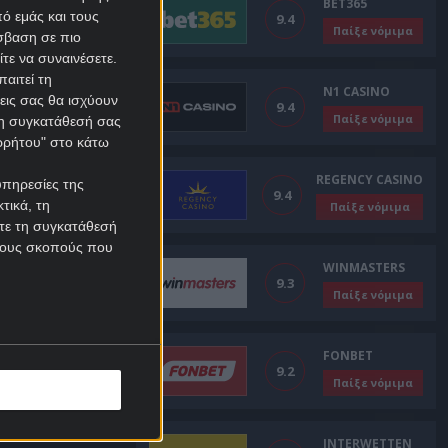
BET365
ό εμάς και τους
9.4
Παίξε νόμιμα
σβαση σε πιο
τε να συναινέσετε.
αιτεί τη
N1 CASINO
εις σας θα ισχύουν
9.4
Παίξε νόμιμα
 τη συγκατάθεσή σας
ορρήτου" στο κάτω
REGENCY CASINO
υπηρεσίες της
9.4
τικά, τη
Παίξε νόμιμα
ίτε τη συγκατάθεσή
 τους σκοπούς που
WINMASTERS
9.3
Παίξε νόμιμα
FONBET
9.2
Παίξε νόμιμα
INTERWETTEN