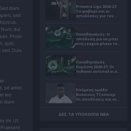
06/08/2026
Primeira Liga 2026-27:
. Sed diam
Τα φαβορί και οι
apien, sed
αποδόσεις για τον
πρωταθλητή
rhoncus.
Πορτογαλίας 🏆
 Nunc dui
06/08/2026
Παναθηναϊκός: Η
ices. Proin
απόδοση για να μπει
n, quis
στη League phase του
Κόνφερενς Λιγκ 🍀
 sed. Duis
06/08/2026
Παναθηναϊκός
Ευρώπη 2026-27: Οι
πιθανοί αντίπαλοι και
το απαιτητικό
ae
πρόγραμμα
05/08/2026
t, sit amet
Επόμενη ομάδα
el leo
Βινίσιους Τζούνιορ:
Οι αποδόσεις και οι
am diam
πιθανότητες για
μεταγραφή στην
Άρσεναλ
05/08/2026
ΔΕΣ ΤΑ ΥΠΟΛΟΙΠΑ ΝΕΑ
ΠΑΟΚ - Άντερλεχτ
ex mi. Ut
διαιτητής: Πέναλτι
. Praesent
είχε το 50% των