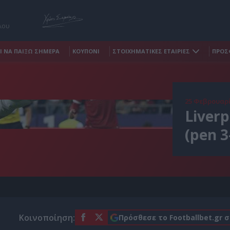
λου
Ι ΝΑ ΠΑΙΞΩ ΣΗΜΕΡΑ
ΚΟΥΠΟΝΙ
ΣΤΟΙΧΗΜΑΤΙΚΕΣ ΕΤΑΙΡΙΕΣ
ΠΡΟΣ
25 Φεβρουαρί
 and scores his side's second goal during the UEFA Champions
Liverp
piyskiy Stadium on May 26, 2018 in Kiev, Ukraine. (Photo by David
(pen 3
Κοινοποίηση:
Πρόσθεσε το Footballbet.gr 