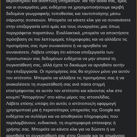
ακροατηρίου και ανάπτυξη υπηρεσιών.
Με την άδειά σας, εμείς
και οι συνεργάτες μας ενδέχεται να χρησιμοποιήσουμε ακριβή
δεδομένα γεωγραφικής τοποθεσίας και ταυτοποίησης μέσω
σάρωσης συσκευών. Μπορείτε να κάνετε κλικ για να συναινέσετε
στην επεξεργασία από εμάς και τους συνεργάτες μας όπως
περιγράφεται παραπάνω. Εναλλακτικά, μπορείτε να αποκτήσετε
πρόσβαση σε πιο λεπτομερείς πληροφορίες και να αλλάξετε τις
προτιμήσεις σας πριν συναινέσετε ή να αρνηθείτε να
Αρχική Σελίδα
συναινέσετε.
Λάβετε υπόψη ότι κάποια επεξεργασία των
Χρήστος Σωτηρακόπουλος
προσωπικών σας δεδομένων ενδέχεται να μην απαιτεί τη
Προγνωστικά
συγκατάθεσή σας, αλλά έχετε το δικαίωμα να αρνηθείτε αυτήν
Βαθμολογίες - Στατιστικά
την επεξεργασία. Οι προτιμήσεις σας θα ισχύουν μόνο για αυτόν
Κουπόνι
τον ιστότοπο. Μπορείτε να αλλάξετε τις προτιμήσεις σας ή να
Πρόγραμμα TV
ανακαλέσετε τη συγκατάθεσή σας ανά πάσα στιγμή
Προσφορές*
επιστρέφοντας σε αυτόν τον ιστότοπο και κάνοντας κλικ στο
κουμπί "Απορρήτου" στο κάτω μέρος της ιστοσελίδας.
Λάβετε επίσης υπόψη ότι αυτός ο ιστότοπος/η εφαρμογή
χρησιμοποιεί μία ή περισσότερες υπηρεσίες της Google και
ενδέχεται να συλλέγει και να αποθηκεύει πληροφορίες που
περιλαμβάνουν, ενδεικτικά, τη συμπεριφορά επίσκεψης ή
χρήσης σας. Μπορείτε να κάνετε κλικ για να δώσετε ή να
αρνηθείτε τη συγκατάθεσή σας στην Google και τις σημάνσεις