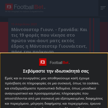
Με την υπογραφή του Χρήστου Σωτηρακόπουλου
15 Απριλίου 2021
Μάντσεστερ Γιουν. - Γρανάδα: Και
τις 19 φορές που νίκησε στο
πρώτο νοκ-άουτ ματς εκτός
έδρας η Μάντσεστερ Γιουνάιτεντ,
πήρε την πρόκριση.
Σεβόμαστε την ιδιωτικότητά σας
Κοιν. :
Εμείς και οι συνεργάτες μας αποθηκεύουμε και/ή έχουμε
Πρόσθεσε το Footballbet.gr στην Google
πρόσβαση σε πληροφορίες σε μια συσκευή, όπως τα cookies,
και επεξεργαζόμαστε προσωπικά δεδομένα, όπως μοναδικοί
αναγνωριστικοί και προσαρμοσμένες πληροφορίες που
ΣΤΟΙΧΗΜΑΤΙΚΕΣ ΠΡΟΣΦΟΡΕΣ *
αποστέλλονται από μια συσκευή για εξατομικευμένες διαφημίσεις
και περιεχόμενο, μέτρηση διαφήμισης και περιεχομένου, έρευνα