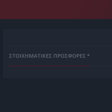
ΣΤΟΙΧΗΜΑΤΙΚΕΣ ΠΡΟΣΦΟΡΕΣ *