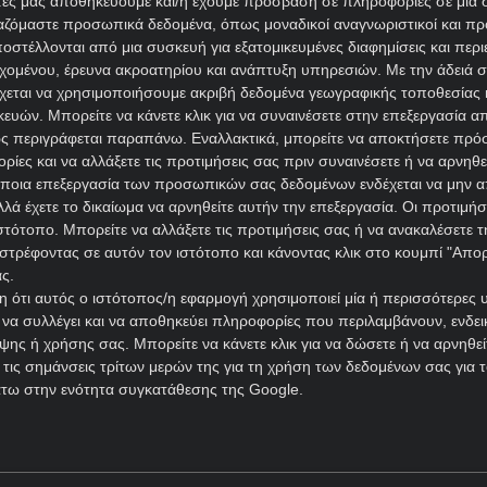
άτες μας αποθηκεύουμε και/ή έχουμε πρόσβαση σε πληροφορίες σε μια
ργαζόμαστε προσωπικά δεδομένα, όπως μοναδικοί αναγνωριστικοί και 
στέλλονται από μια συσκευή για εξατομικευμένες διαφημίσεις και περ
εχομένου, έρευνα ακροατηρίου και ανάπτυξη υπηρεσιών.
Με την άδειά σα
χεται να χρησιμοποιήσουμε ακριβή δεδομένα γεωγραφικής τοποθεσίας 
ών. Μπορείτε να κάνετε κλικ για να συναινέσετε στην επεξεργασία απ
ς περιγράφεται παραπάνω. Εναλλακτικά, μπορείτε να αποκτήσετε πρό
ίες και να αλλάξετε τις προτιμήσεις σας πριν συναινέσετε ή να αρνηθεί
ποια επεξεργασία των προσωπικών σας δεδομένων ενδέχεται να μην απ
λά έχετε το δικαίωμα να αρνηθείτε αυτήν την επεξεργασία. Οι προτιμήσ
ιστότοπο. Μπορείτε να αλλάξετε τις προτιμήσεις σας ή να ανακαλέσετε
στρέφοντας σε αυτόν τον ιστότοπο και κάνοντας κλικ στο κουμπί "Απ
ς.
 ότι αυτός ο ιστότοπος/η εφαρμογή χρησιμοποιεί μία ή περισσότερες 
ι να συλλέγει και να αποθηκεύει πληροφορίες που περιλαμβάνουν, ενδεικ
ης ή χρήσης σας. Μπορείτε να κάνετε κλικ για να δώσετε ή να αρνηθε
 τις σημάνσεις τρίτων μερών της για τη χρήση των δεδομένων σας για
άτω στην ενότητα συγκατάθεσης της Google.