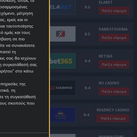
 συσκευή, όπως τα
ELABET
9.5
προσαρμοσμένες
Παίξε νόμιμα
ιεχόμενο, μέτρηση
ς, εμείς και οι
και ταυτοποίησης
PAMESTOIXIMA
ό εμάς και τους
9.5
Παίξε νόμιμα
σβαση σε πιο
τε να συναινέσετε.
αιτεί τη
BET365
εις σας θα ισχύουν
9.4
Παίξε νόμιμα
 τη συγκατάθεσή σας
ορρήτου" στο κάτω
N1 CASINO
υπηρεσίες της
9.4
τικά, τη
Παίξε νόμιμα
ίτε τη συγκατάθεσή
 τους σκοπούς που
REGENCY CASINO
9.4
Παίξε νόμιμα
WINMASTERS