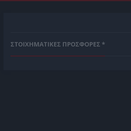
ΣΤΟΙΧΗΜΑΤΙΚΕΣ ΠΡΟΣΦΟΡΕΣ *