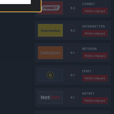
FONBET
9.2
Παίξε νόμιμα
INTERWETTEN
9.2
Παίξε νόμιμα
BETSSON
9.1
Παίξε νόμιμα
EFBET
9.1
Παίξε νόμιμα
NETBET
9.1
Παίξε νόμιμα