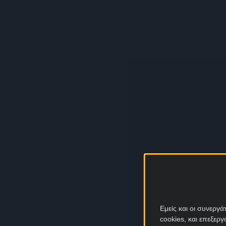
Εμείς και οι συνεργ
cookies, και επεξε