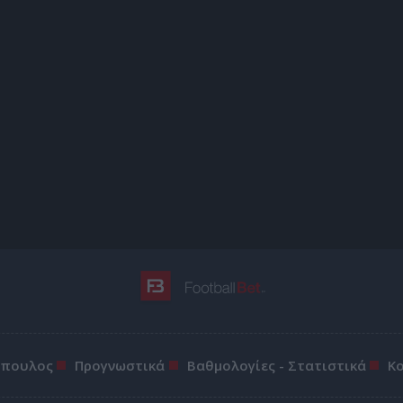
όπουλος
Προγνωστικά
Βαθμολογίες - Στατιστικά
Κ