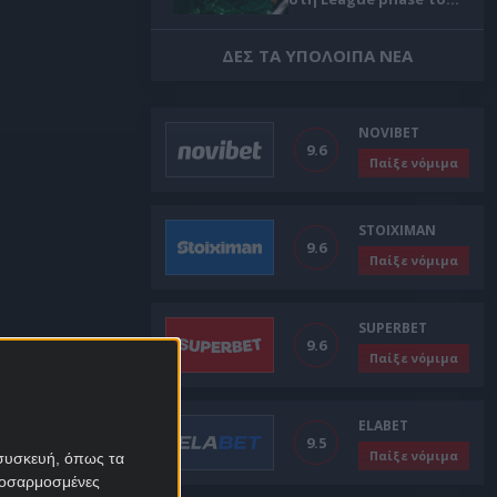
Κόνφερενς Λιγκ 🍀
06/08/2026
ΔΕΣ ΤΑ ΥΠΟΛΟΙΠΑ ΝΕΑ
Παναθηναϊκός
Ευρώπη 2026-27: Οι
πιθανοί αντίπαλοι και
το απαιτητικό
NOVIBET
πρόγραμμα
9.6
Παίξε νόμιμα
STOIXIMAN
9.6
Παίξε νόμιμα
SUPERBET
9.6
Παίξε νόμιμα
ELABET
9.5
Παίξε νόμιμα
 συσκευή, όπως τα
προσαρμοσμένες