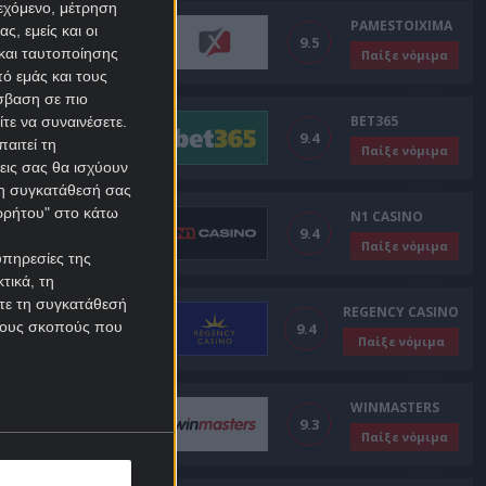
ιεχόμενο, μέτρηση
PAMESTOIXIMA
ς, εμείς και οι
9.5
και ταυτοποίησης
Παίξε νόμιμα
ό εμάς και τους
σβαση σε πιο
BET365
τε να συναινέσετε.
9.4
αιτεί τη
Παίξε νόμιμα
εις σας θα ισχύουν
 τη συγκατάθεσή σας
ορρήτου" στο κάτω
N1 CASINO
9.4
Παίξε νόμιμα
υπηρεσίες της
τικά, τη
ίτε τη συγκατάθεσή
REGENCY CASINO
 τους σκοπούς που
9.4
Παίξε νόμιμα
WINMASTERS
9.3
Παίξε νόμιμα