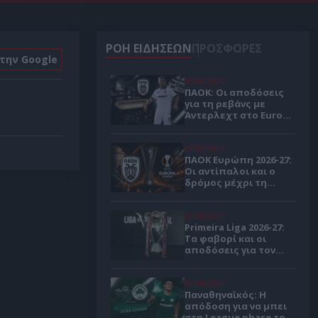
ΡΟΗ ΕΙΔΗΣΕΩΝ
ΠΡΟΣΦΟΡΕΣ
στην Google
07/08/2026
ΠΑΟΚ: Οι αποδόσεις
για τη ρεβάνς με
Άντερλεχτ στο Europa
League
07/08/2026
ΠΑΟΚ Ευρώπη 2026-27:
Οι αντίπαλοι και ο
δρόμος μέχρι τη
League Phase
06/08/2026
Primeira Liga 2026-27:
Τα φαβορί και οι
αποδόσεις για τον
πρωταθλητή
Πορτογαλίας 🏆
06/08/2026
Παναθηναϊκός: Η
απόδοση για να μπει
στη League phase του