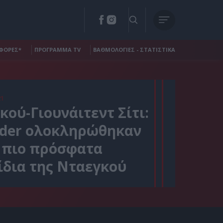
ΦΟΡΕΣ*
ΠΡΟΓΡΑΜΜΑ TV
ΒΑΘΜΟΛΟΓΙΕΣ - ΣΤΑΤΙΣΤΙΚΑ
21
κού-Γιουνάιτεντ Σίτι:
der ολοκληρώθηκαν
6 πιο πρόσφατα
ίδια της Νταεγκού