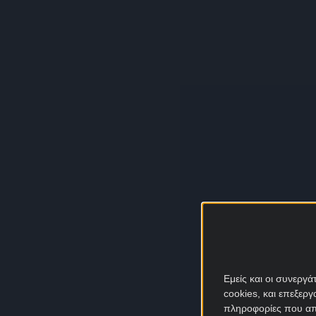
Εμείς και οι συνεργ
cookies, και επεξε
πληροφορίες που απο