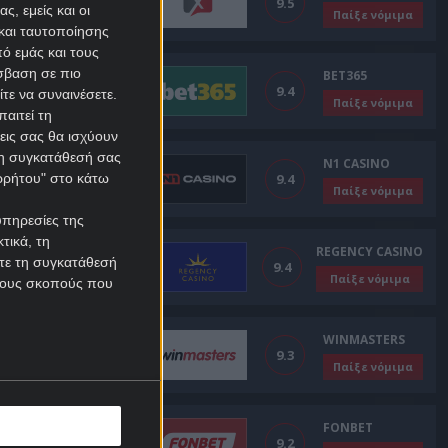
9.5
ς, εμείς και οι
Παίξε νόμιμα
και ταυτοποίησης
ό εμάς και τους
σβαση σε πιο
BET365
9.4
τε να συναινέσετε.
Παίξε νόμιμα
αιτεί τη
εις σας θα ισχύουν
 τη συγκατάθεσή σας
N1 CASINO
9.4
ορρήτου" στο κάτω
Παίξε νόμιμα
υπηρεσίες της
τικά, τη
REGENCY CASINO
ίτε τη συγκατάθεσή
9.4
Παίξε νόμιμα
 τους σκοπούς που
WINMASTERS
9.3
Παίξε νόμιμα
FONBET
9.2