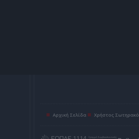
Αρχική Σελίδα
Χρήστος Σωτηρακ