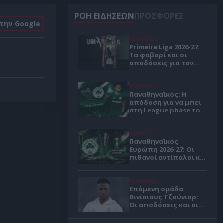
ΡΟΗ ΕΙΔΗΣΕΩΝ
ΠΡΟΣΦΟΡΕΣ
στην Google
06/08/2026
Primeira Liga 2026-27:
Τα φαβορί και οι
αποδόσεις για τον
πρωταθλητή
Πορτογαλίας 🏆
06/08/2026
Παναθηναϊκός: Η
απόδοση για να μπει
στη League phase του
Κόνφερενς Λιγκ 🍀
06/08/2026
Παναθηναϊκός
Ευρώπη 2026-27: Οι
πιθανοί αντίπαλοι και
το απαιτητικό
πρόγραμμα
05/08/2026
Επόμενη ομάδα
Βινίσιους Τζούνιορ:
Οι αποδόσεις και οι
πιθανότητες για
μεταγραφή στην