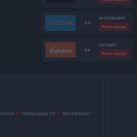
SPORTINGBET
9.0
Παίξε νόμιμα
VISTABET
9.0
Παίξε νόμιμα
ουπόνι
Πρόγραμμα TV
Προσφορές*