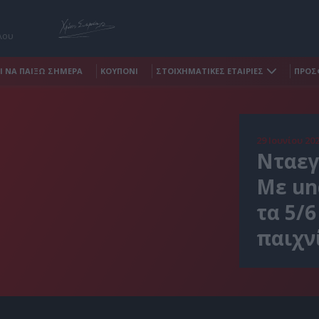
λου
Ι ΝΑ ΠΑΙΞΩ ΣΗΜΕΡΑ
ΚΟΥΠΟΝΙ
ΣΤΟΙΧΗΜΑΤΙΚΕΣ ΕΤΑΙΡΙΕΣ
ΠΡΟΣ
29 Ιουνίου 20
Νταεγ
Με un
τα 5/
παιχν