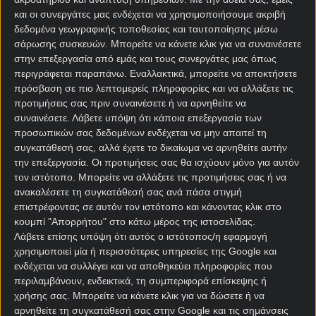
και οι συνεργάτες μας ενδέχεται να χρησιμοποιήσουμε ακριβή
δεδομένα γεωγραφικής τοποθεσίας και ταυτοποίησης μέσω
σάρωσης συσκευών. Μπορείτε να κάνετε κλικ για να συναινέσετε
στην επεξεργασία από εμάς και τους συνεργάτες μας όπως
περιγράφεται παραπάνω. Εναλλακτικά, μπορείτε να αποκτήσετε
πρόσβαση σε πιο λεπτομερείς πληροφορίες και να αλλάξετε τις
Αρχική Σελίδα
προτιμήσεις σας πριν συναινέσετε ή να αρνηθείτε να
Χρήστος Σωτηρακόπουλος
συναινέσετε.
Λάβετε υπόψη ότι κάποια επεξεργασία των
Προγνωστικά
προσωπικών σας δεδομένων ενδέχεται να μην απαιτεί τη
Βαθμολογίες - Στατιστικά
συγκατάθεσή σας, αλλά έχετε το δικαίωμα να αρνηθείτε αυτήν
Κουπόνι
την επεξεργασία. Οι προτιμήσεις σας θα ισχύουν μόνο για αυτόν
Πρόγραμμα TV
τον ιστότοπο. Μπορείτε να αλλάξετε τις προτιμήσεις σας ή να
Προσφορές*
ανακαλέσετε τη συγκατάθεσή σας ανά πάσα στιγμή
επιστρέφοντας σε αυτόν τον ιστότοπο και κάνοντας κλικ στο
κουμπί "Απορρήτου" στο κάτω μέρος της ιστοσελίδας.
Λάβετε επίσης υπόψη ότι αυτός ο ιστότοπος/η εφαρμογή
χρησιμοποιεί μία ή περισσότερες υπηρεσίες της Google και
ενδέχεται να συλλέγει και να αποθηκεύει πληροφορίες που
περιλαμβάνουν, ενδεικτικά, τη συμπεριφορά επίσκεψης ή
χρήσης σας. Μπορείτε να κάνετε κλικ για να δώσετε ή να
Για όλες τις
Προσφορές
: *Ισχύουν όροι και
αρνηθείτε τη συγκατάθεσή σας στην Google και τις σημάνσεις
προϋποθέσεις