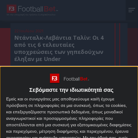
Με την υπογραφή του Χρήστου Σωτηρακόπουλου
22 Ιουλίου 2021
Ντάνταλκ-Λεβάντια Ταλίν: Οι 4
από τις 6 τελευταίες
υποχρεώσεις των γηπεδούχων
έληξαν με Under
Κοιν. :
Σεβόμαστε την ιδιωτικότητά σας
Πρόσθεσε το Footballbet.gr στην Google
Εμείς και οι συνεργάτες μας αποθηκεύουμε και/ή έχουμε
πρόσβαση σε πληροφορίες σε μια συσκευή, όπως τα cookies,
και επεξεργαζόμαστε προσωπικά δεδομένα, όπως μοναδικοί
ΣΤΟΙΧΗΜΑΤΙΚΕΣ ΠΡΟΣΦΟΡΕΣ *
αναγνωριστικοί και προσαρμοσμένες πληροφορίες που
αποστέλλονται από μια συσκευή για εξατομικευμένες διαφημίσεις
και περιεχόμενο, μέτρηση διαφήμισης και περιεχομένου, έρευνα
ακροατηρίου και ανάπτυξη υπηρεσιών.
Με την άδειά σας, εμείς