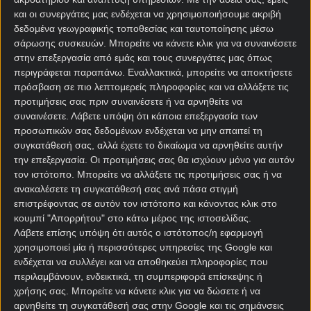
και οι συνεργάτες μας ενδέχεται να χρησιμοποιήσουμε ακριβή
δεδομένα γεωγραφικής τοποθεσίας και ταυτοποίησης μέσω
σάρωσης συσκευών. Μπορείτε να κάνετε κλικ για να συναινέσετε
στην επεξεργασία από εμάς και τους συνεργάτες μας όπως
περιγράφεται παραπάνω. Εναλλακτικά, μπορείτε να αποκτήσετε
πρόσβαση σε πιο λεπτομερείς πληροφορίες και να αλλάξετε τις
Αρχική Σελίδα
προτιμήσεις σας πριν συναινέσετε ή να αρνηθείτε να
Χρήστος Σωτηρακόπουλος
συναινέσετε.
Λάβετε υπόψη ότι κάποια επεξεργασία των
Προγνωστικά
προσωπικών σας δεδομένων ενδέχεται να μην απαιτεί τη
Βαθμολογίες - Στατιστικά
συγκατάθεσή σας, αλλά έχετε το δικαίωμα να αρνηθείτε αυτήν
Κουπόνι
την επεξεργασία. Οι προτιμήσεις σας θα ισχύουν μόνο για αυτόν
Πρόγραμμα TV
τον ιστότοπο. Μπορείτε να αλλάξετε τις προτιμήσεις σας ή να
Προσφορές*
ανακαλέσετε τη συγκατάθεσή σας ανά πάσα στιγμή
επιστρέφοντας σε αυτόν τον ιστότοπο και κάνοντας κλικ στο
κουμπί "Απορρήτου" στο κάτω μέρος της ιστοσελίδας.
Λάβετε επίσης υπόψη ότι αυτός ο ιστότοπος/η εφαρμογή
χρησιμοποιεί μία ή περισσότερες υπηρεσίες της Google και
ενδέχεται να συλλέγει και να αποθηκεύει πληροφορίες που
περιλαμβάνουν, ενδεικτικά, τη συμπεριφορά επίσκεψης ή
χρήσης σας. Μπορείτε να κάνετε κλικ για να δώσετε ή να
Για όλες τις
Προσφορές
: *Ισχύουν όροι και
αρνηθείτε τη συγκατάθεσή σας στην Google και τις σημάνσεις
προϋποθέσεις