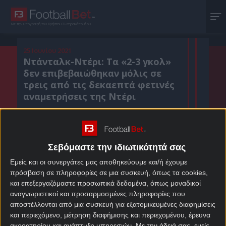
Με την υπογραφή του Χρήστου Σωτηρακόπουλου
25 Ιουνίου 2021
Ντάνταλκ-Ντέρι: Τα «2-3 γκολ»
δεν επιβεβαιώθηκαν μόλις σε
τρεις από τις δεκαεπτά φετινές
αναμετρήσεις της Ντέρι
Κοιν. :
Σεβόμαστε την ιδιωτικότητά σας
Πρόσθεσε το Footballbet.gr στην Google
Εμείς και οι συνεργάτες μας αποθηκεύουμε και/ή έχουμε
πρόσβαση σε πληροφορίες σε μια συσκευή, όπως τα cookies,
και επεξεργαζόμαστε προσωπικά δεδομένα, όπως μοναδικοί
ΣΤΟΙΧΗΜΑΤΙΚΕΣ ΠΡΟΣΦΟΡΕΣ *
αναγνωριστικοί και προσαρμοσμένες πληροφορίες που
αποστέλλονται από μια συσκευή για εξατομικευμένες διαφημίσεις
και περιεχόμενο, μέτρηση διαφήμισης και περιεχομένου, έρευνα
ακροατηρίου και ανάπτυξη υπηρεσιών.
Με την άδειά σας, εμείς