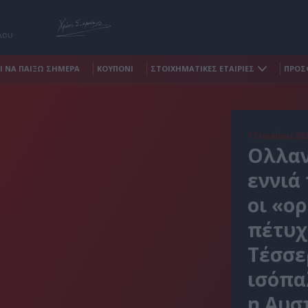
λου
Ι ΝΑ ΠΑΙΞΩ ΣΗΜΕΡΑ
ΚΟΥΠΟΝΙ
ΣΤΟΙΧΗΜΑΤΙΚΕΣ ΕΤΑΙΡΙΕΣ
ΠΡΟΣ
17 Ιουνίου 20
Ολλαν
εννιά
οι «ο
πέτυχ
Τέσσε
ισόπα
η Αυσ