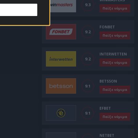
9.3
Παίξε νόμιμα
FONBET
9.2
Παίξε νόμιμα
INTERWETTEN
9.2
Παίξε νόμιμα
BETSSON
9.1
Παίξε νόμιμα
EFBET
9.1
Παίξε νόμιμα
NETBET