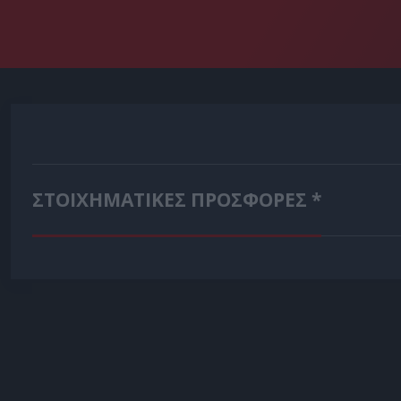
ΣΤΟΙΧΗΜΑΤΙΚΕΣ ΠΡΟΣΦΟΡΕΣ *