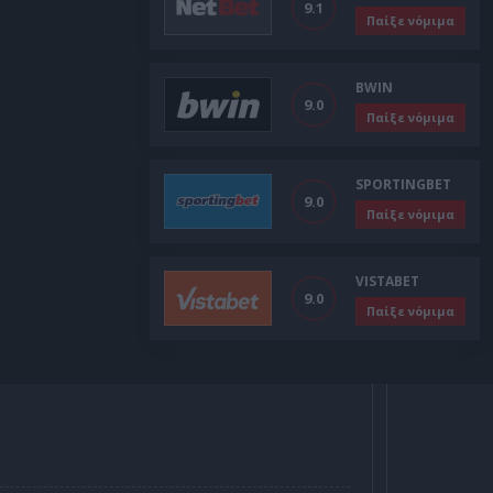
9.1
Παίξε νόμιμα
BWIN
9.0
Παίξε νόμιμα
SPORTINGBET
9.0
Παίξε νόμιμα
VISTABET
9.0
Παίξε νόμιμα