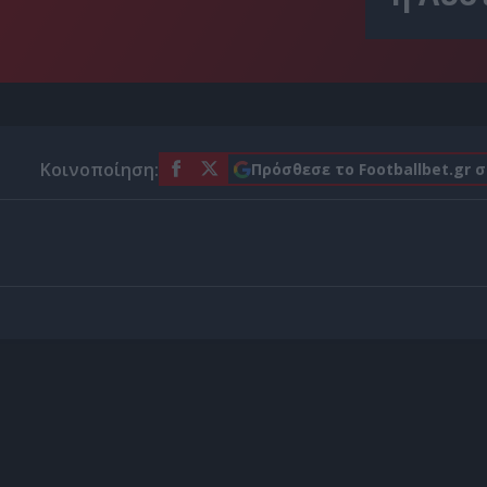
Κοινοποίηση:
Πρόσθεσε το Footballbet.gr 