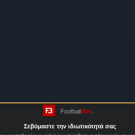
Σεβόμαστε την ιδιωτικότητά σας