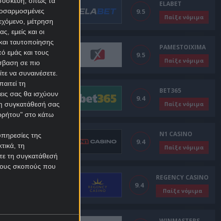
 συσκευή, όπως τα
ELABET
9.5
προσαρμοσμένες
Παίξε νόμιμα
ιεχόμενο, μέτρηση
ς, εμείς και οι
και ταυτοποίησης
PAMESTOIXIMA
ό εμάς και τους
9.5
Παίξε νόμιμα
σβαση σε πιο
τε να συναινέσετε.
αιτεί τη
BET365
εις σας θα ισχύουν
9.4
Παίξε νόμιμα
 τη συγκατάθεσή σας
ορρήτου" στο κάτω
N1 CASINO
υπηρεσίες της
9.4
τικά, τη
Παίξε νόμιμα
ίτε τη συγκατάθεσή
 τους σκοπούς που
REGENCY CASINO
9.4
Παίξε νόμιμα
WINMASTERS