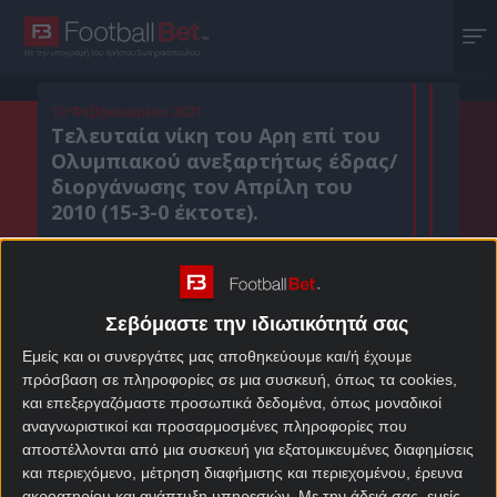
Με την υπογραφή του Χρήστου Σωτηρακόπουλου
10 Φεβρουαρίου 2021
Τελευταία νίκη του Αρη επί του
Ολυμπιακού ανεξαρτήτως έδρας/
διοργάνωσης τον Απρίλη του
2010 (15-3-0 έκτοτε).
Κοιν. :
Σεβόμαστε την ιδιωτικότητά σας
Πρόσθεσε το Footballbet.gr στην Google
Εμείς και οι συνεργάτες μας αποθηκεύουμε και/ή έχουμε
πρόσβαση σε πληροφορίες σε μια συσκευή, όπως τα cookies,
και επεξεργαζόμαστε προσωπικά δεδομένα, όπως μοναδικοί
ΣΤΟΙΧΗΜΑΤΙΚΕΣ ΠΡΟΣΦΟΡΕΣ *
αναγνωριστικοί και προσαρμοσμένες πληροφορίες που
αποστέλλονται από μια συσκευή για εξατομικευμένες διαφημίσεις
και περιεχόμενο, μέτρηση διαφήμισης και περιεχομένου, έρευνα
ακροατηρίου και ανάπτυξη υπηρεσιών.
Με την άδειά σας, εμείς