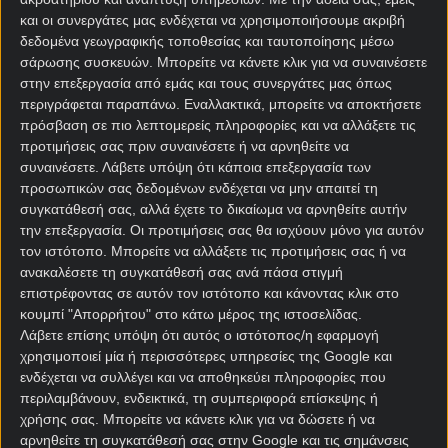
και οι συνεργάτες μας ενδέχεται να χρησιμοποιήσουμε ακριβή
δεδομένα γεωγραφικής τοποθεσίας και ταυτοποίησης μέσω
σάρωσης συσκευών. Μπορείτε να κάνετε κλικ για να συναινέσετε
στην επεξεργασία από εμάς και τους συνεργάτες μας όπως
περιγράφεται παραπάνω. Εναλλακτικά, μπορείτε να αποκτήσετε
πρόσβαση σε πιο λεπτομερείς πληροφορίες και να αλλάξετε τις
Αρχική Σελίδα
προτιμήσεις σας πριν συναινέσετε ή να αρνηθείτε να
Χρήστος Σωτηρακόπουλος
συναινέσετε.
Λάβετε υπόψη ότι κάποια επεξεργασία των
Προγνωστικά
προσωπικών σας δεδομένων ενδέχεται να μην απαιτεί τη
Βαθμολογίες - Στατιστικά
συγκατάθεσή σας, αλλά έχετε το δικαίωμα να αρνηθείτε αυτήν
Κουπόνι
την επεξεργασία. Οι προτιμήσεις σας θα ισχύουν μόνο για αυτόν
Πρόγραμμα TV
τον ιστότοπο. Μπορείτε να αλλάξετε τις προτιμήσεις σας ή να
Προσφορές*
ανακαλέσετε τη συγκατάθεσή σας ανά πάσα στιγμή
επιστρέφοντας σε αυτόν τον ιστότοπο και κάνοντας κλικ στο
κουμπί "Απορρήτου" στο κάτω μέρος της ιστοσελίδας.
Λάβετε επίσης υπόψη ότι αυτός ο ιστότοπος/η εφαρμογή
χρησιμοποιεί μία ή περισσότερες υπηρεσίες της Google και
ενδέχεται να συλλέγει και να αποθηκεύει πληροφορίες που
περιλαμβάνουν, ενδεικτικά, τη συμπεριφορά επίσκεψης ή
χρήσης σας. Μπορείτε να κάνετε κλικ για να δώσετε ή να
Για όλες τις
Προσφορές
: *Ισχύουν όροι και
αρνηθείτε τη συγκατάθεσή σας στην Google και τις σημάνσεις
προϋποθέσεις