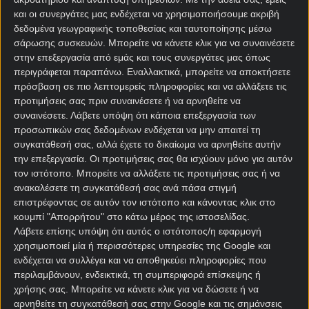
και οι συνεργάτες μας ενδέχεται να χρησιμοποιήσουμε ακριβή
δεδομένα γεωγραφικής τοποθεσίας και ταυτοποίησης μέσω
σάρωσης συσκευών. Μπορείτε να κάνετε κλικ για να συναινέσετε
στην επεξεργασία από εμάς και τους συνεργάτες μας όπως
περιγράφεται παραπάνω. Εναλλακτικά, μπορείτε να αποκτήσετε
πρόσβαση σε πιο λεπτομερείς πληροφορίες και να αλλάξετε τις
Αρχική Σελίδα
προτιμήσεις σας πριν συναινέσετε ή να αρνηθείτε να
Χρήστος Σωτηρακόπουλος
συναινέσετε.
Λάβετε υπόψη ότι κάποια επεξεργασία των
Προγνωστικά
προσωπικών σας δεδομένων ενδέχεται να μην απαιτεί τη
Βαθμολογίες - Στατιστικά
συγκατάθεσή σας, αλλά έχετε το δικαίωμα να αρνηθείτε αυτήν
Κουπόνι
την επεξεργασία. Οι προτιμήσεις σας θα ισχύουν μόνο για αυτόν
Πρόγραμμα TV
τον ιστότοπο. Μπορείτε να αλλάξετε τις προτιμήσεις σας ή να
Προσφορές*
ανακαλέσετε τη συγκατάθεσή σας ανά πάσα στιγμή
επιστρέφοντας σε αυτόν τον ιστότοπο και κάνοντας κλικ στο
κουμπί "Απορρήτου" στο κάτω μέρος της ιστοσελίδας.
Λάβετε επίσης υπόψη ότι αυτός ο ιστότοπος/η εφαρμογή
χρησιμοποιεί μία ή περισσότερες υπηρεσίες της Google και
ενδέχεται να συλλέγει και να αποθηκεύει πληροφορίες που
περιλαμβάνουν, ενδεικτικά, τη συμπεριφορά επίσκεψης ή
χρήσης σας. Μπορείτε να κάνετε κλικ για να δώσετε ή να
Για όλες τις
Προσφορές
: *Ισχύουν όροι και
αρνηθείτε τη συγκατάθεσή σας στην Google και τις σημάνσεις
προϋποθέσεις