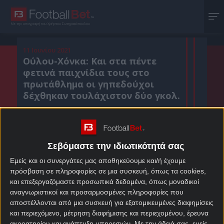
Με την υπογραφή του Χρήστου Σωτηρακόπουλου
11 Ιουνίου 2021
Ούλου-Χόνκα: Και στα πέντε
φετινά παιχνίδια τους στο
πρωτάθλημα οι γηπεδούχοι
δέχθηκαν τουλάχιστον δύο γκολ.
Κοιν. :
Σεβόμαστε την ιδιωτικότητά σας
Πρόσθεσε το Footballbet.gr στην Google
Εμείς και οι συνεργάτες μας αποθηκεύουμε και/ή έχουμε
πρόσβαση σε πληροφορίες σε μια συσκευή, όπως τα cookies,
και επεξεργαζόμαστε προσωπικά δεδομένα, όπως μοναδικοί
ΣΤΟΙΧΗΜΑΤΙΚΕΣ ΠΡΟΣΦΟΡΕΣ *
αναγνωριστικοί και προσαρμοσμένες πληροφορίες που
αποστέλλονται από μια συσκευή για εξατομικευμένες διαφημίσεις
και περιεχόμενο, μέτρηση διαφήμισης και περιεχομένου, έρευνα
ακροατηρίου και ανάπτυξη υπηρεσιών.
Με την άδειά σας, εμείς