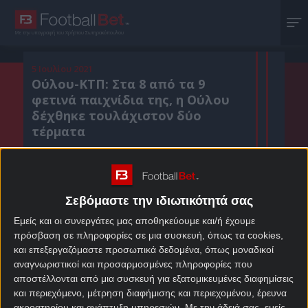
Με την υπογραφή του Χρήστου Σωτηρακόπουλου
5 Ιουλίου 2021
Ούλου-ΚΤΠ: Στα 8 από τα 9
φετινά παιχνίδια της, η Ούλου
δέχθηκε τουλάχιστον δύο
τέρματα
Κοιν. :
Σεβόμαστε την ιδιωτικότητά σας
Πρόσθεσε το Footballbet.gr στην Google
Εμείς και οι συνεργάτες μας αποθηκεύουμε και/ή έχουμε
πρόσβαση σε πληροφορίες σε μια συσκευή, όπως τα cookies,
και επεξεργαζόμαστε προσωπικά δεδομένα, όπως μοναδικοί
ΣΤΟΙΧΗΜΑΤΙΚΕΣ ΠΡΟΣΦΟΡΕΣ *
αναγνωριστικοί και προσαρμοσμένες πληροφορίες που
αποστέλλονται από μια συσκευή για εξατομικευμένες διαφημίσεις
και περιεχόμενο, μέτρηση διαφήμισης και περιεχομένου, έρευνα
ακροατηρίου και ανάπτυξη υπηρεσιών.
Με την άδειά σας, εμείς