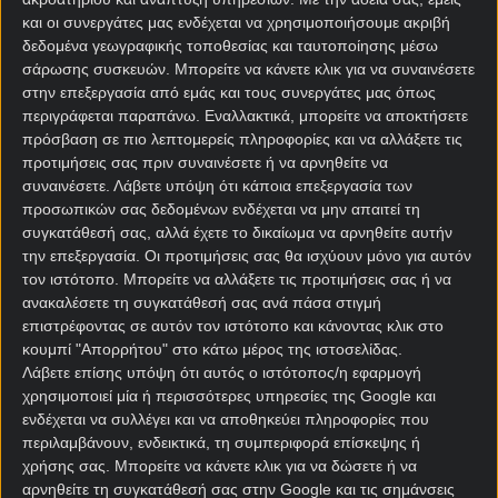
και οι συνεργάτες μας ενδέχεται να χρησιμοποιήσουμε ακριβή
δεδομένα γεωγραφικής τοποθεσίας και ταυτοποίησης μέσω
σάρωσης συσκευών. Μπορείτε να κάνετε κλικ για να συναινέσετε
στην επεξεργασία από εμάς και τους συνεργάτες μας όπως
περιγράφεται παραπάνω. Εναλλακτικά, μπορείτε να αποκτήσετε
πρόσβαση σε πιο λεπτομερείς πληροφορίες και να αλλάξετε τις
Αρχική Σελίδα
προτιμήσεις σας πριν συναινέσετε ή να αρνηθείτε να
Χρήστος Σωτηρακόπουλος
συναινέσετε.
Λάβετε υπόψη ότι κάποια επεξεργασία των
Προγνωστικά
προσωπικών σας δεδομένων ενδέχεται να μην απαιτεί τη
Βαθμολογίες - Στατιστικά
συγκατάθεσή σας, αλλά έχετε το δικαίωμα να αρνηθείτε αυτήν
Κουπόνι
την επεξεργασία. Οι προτιμήσεις σας θα ισχύουν μόνο για αυτόν
Πρόγραμμα TV
τον ιστότοπο. Μπορείτε να αλλάξετε τις προτιμήσεις σας ή να
Προσφορές*
ανακαλέσετε τη συγκατάθεσή σας ανά πάσα στιγμή
επιστρέφοντας σε αυτόν τον ιστότοπο και κάνοντας κλικ στο
κουμπί "Απορρήτου" στο κάτω μέρος της ιστοσελίδας.
Λάβετε επίσης υπόψη ότι αυτός ο ιστότοπος/η εφαρμογή
χρησιμοποιεί μία ή περισσότερες υπηρεσίες της Google και
ενδέχεται να συλλέγει και να αποθηκεύει πληροφορίες που
περιλαμβάνουν, ενδεικτικά, τη συμπεριφορά επίσκεψης ή
χρήσης σας. Μπορείτε να κάνετε κλικ για να δώσετε ή να
Για όλες τις
Προσφορές
: *Ισχύουν όροι και
αρνηθείτε τη συγκατάθεσή σας στην Google και τις σημάνσεις
προϋποθέσεις