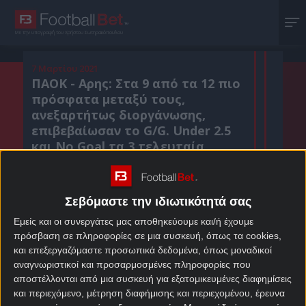
Με την υπογραφή του Χρήστου Σωτηρακόπουλου
7 Μαρτίου 2021
ΠΑΟΚ - Αρης: Στα 9 από τα 12 πιο
πρόσφατα μεταξύ τους,
ανεξαρτήτως διοργάνωσης,
επιβεβαίωσαν το G/G. Under 2.5
και No Goal τα 3 τελευταία.
Σεβόμαστε την ιδιωτικότητά σας
Κοιν. :
Εμείς και οι συνεργάτες μας αποθηκεύουμε και/ή έχουμε
Πρόσθεσε το Footballbet.gr στην Google
πρόσβαση σε πληροφορίες σε μια συσκευή, όπως τα cookies,
και επεξεργαζόμαστε προσωπικά δεδομένα, όπως μοναδικοί
αναγνωριστικοί και προσαρμοσμένες πληροφορίες που
ΣΤΟΙΧΗΜΑΤΙΚΕΣ ΠΡΟΣΦΟΡΕΣ *
αποστέλλονται από μια συσκευή για εξατομικευμένες διαφημίσεις
και περιεχόμενο, μέτρηση διαφήμισης και περιεχομένου, έρευνα