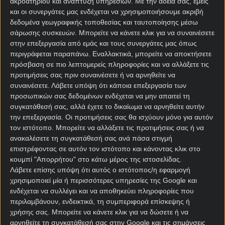
ακροατηρίου και ανάπτυξη υπηρεσιών.
Με την άδειά σας, εμείς
και οι συνεργάτες μας ενδέχεται να χρησιμοποιήσουμε ακριβή
δεδομένα γεωγραφικής τοποθεσίας και ταυτοποίησης μέσω
σάρωσης συσκευών. Μπορείτε να κάνετε κλικ για να συναινέσετε
στην επεξεργασία από εμάς και τους συνεργάτες μας όπως
περιγράφεται παραπάνω. Εναλλακτικά, μπορείτε να αποκτήσετε
πρόσβαση σε πιο λεπτομερείς πληροφορίες και να αλλάξετε τις
προτιμήσεις σας πριν συναινέσετε ή να αρνηθείτε να
Αρχική Σελίδα
συναινέσετε.
Λάβετε υπόψη ότι κάποια επεξεργασία των
Χρήστος Σωτηρακόπουλος
προσωπικών σας δεδομένων ενδέχεται να μην απαιτεί τη
Προγνωστικά
συγκατάθεσή σας, αλλά έχετε το δικαίωμα να αρνηθείτε αυτήν
Βαθμολογίες - Στατιστικά
την επεξεργασία. Οι προτιμήσεις σας θα ισχύουν μόνο για αυτόν
Κουπόνι
τον ιστότοπο. Μπορείτε να αλλάξετε τις προτιμήσεις σας ή να
Πρόγραμμα TV
ανακαλέσετε τη συγκατάθεσή σας ανά πάσα στιγμή
Προσφορές*
επιστρέφοντας σε αυτόν τον ιστότοπο και κάνοντας κλικ στο
κουμπί "Απορρήτου" στο κάτω μέρος της ιστοσελίδας.
Λάβετε επίσης υπόψη ότι αυτός ο ιστότοπος/η εφαρμογή
χρησιμοποιεί μία ή περισσότερες υπηρεσίες της Google και
ενδέχεται να συλλέγει και να αποθηκεύει πληροφορίες που
περιλαμβάνουν, ενδεικτικά, τη συμπεριφορά επίσκεψης ή
χρήσης σας. Μπορείτε να κάνετε κλικ για να δώσετε ή να
αρνηθείτε τη συγκατάθεσή σας στην Google και τις σημάνσεις