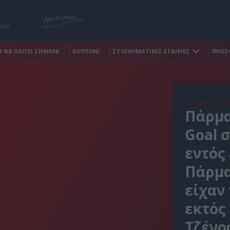
λου
Ι ΝΑ ΠΑΙΞΩ ΣΗΜΕΡΑ
ΚΟΥΠΟΝΙ
ΣΤΟΙΧΗΜΑΤΙΚΕΣ ΕΤΑΙΡΙΕΣ
ΠΡΟΣ
19 Μαρτίου 2
Πάρμα
Goal 
εντός
Πάρμα
είχαν
εκτός
Τζένο