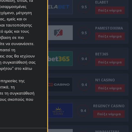
 συσκευή, όπως τα
ELABET
9.5
προσαρμοσμένες
Παίξε νόμιμα
ιεχόμενο, μέτρηση
ς, εμείς και οι
και ταυτοποίησης
PAMESTOIXIMA
ό εμάς και τους
9.5
Παίξε νόμιμα
σβαση σε πιο
τε να συναινέσετε.
αιτεί τη
BET365
εις σας θα ισχύουν
9.4
Παίξε νόμιμα
 τη συγκατάθεσή σας
ορρήτου" στο κάτω
N1 CASINO
υπηρεσίες της
9.4
τικά, τη
Παίξε νόμιμα
ίτε τη συγκατάθεσή
 τους σκοπούς που
REGENCY CASINO
9.4
Παίξε νόμιμα
WINMASTERS