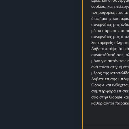
Εμείς και οι συνεργ
cookies, και επεξε
πληροφορίες που απο
διαφήμισης και περι
συνεργάτες μας ενδέ
μέσω σάρωσης συσκευ
συνεργάτες μας όπω
λεπτομερείς πληροφορ
Λάβετε υπόψη ότι κά
συγκατάθεσή σας, αλ
μόνο για αυτόν τον 
ανά πάσα στιγμή επι
μέρος της ιστοσελίδα
Λάβετε επίσης υπόψη
Google και ενδέχετα
συμπεριφορά επίσκεψ
σας στην Google και
καθορίζονται παρακ