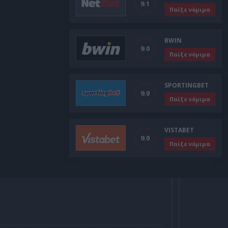
9.1
Παίξε νόμιμα
BWIN
9.0
Παίξε νόμιμα
SPORTINGBET
9.0
Παίξε νόμιμα
VISTABET
9.0
Παίξε νόμιμα