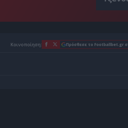
Κοινοποίηση:
Πρόσθεσε το Footballbet.gr 