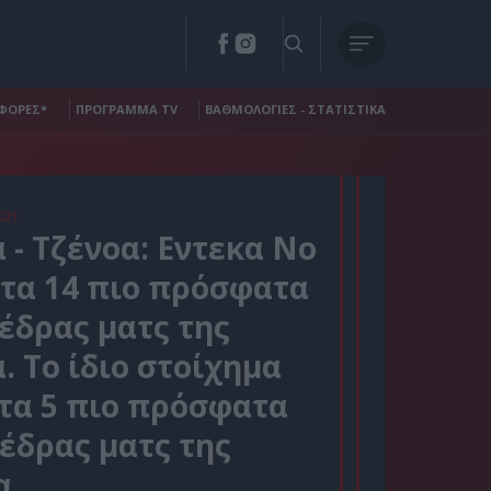
ΦΟΡΕΣ*
ΠΡΟΓΡΑΜΜΑ TV
ΒΑΘΜΟΛΟΓΙΕΣ - ΣΤΑΤΙΣΤΙΚΑ
021
 - Τζένοα: Εντεκα No
στα 14 πιο πρόσφατα
 έδρας ματς της
. Το ίδιο στοίχημα
 τα 5 πιο πρόσφατα
 έδρας ματς της
α.