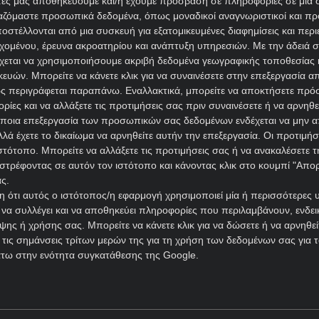
άτες μας αποθηκεύουμε και/ή έχουμε πρόσβαση σε πληροφορίες σε μια
ργαζόμαστε προσωπικά δεδομένα, όπως μοναδικοί αναγνωριστικοί και 
στέλλονται από μια συσκευή για εξατομικευμένες διαφημίσεις και περ
εχομένου, έρευνα ακροατηρίου και ανάπτυξη υπηρεσιών.
Με την άδειά σα
χεται να χρησιμοποιήσουμε ακριβή δεδομένα γεωγραφικής τοποθεσίας 
ών. Μπορείτε να κάνετε κλικ για να συναινέσετε στην επεξεργασία απ
ς περιγράφεται παραπάνω. Εναλλακτικά, μπορείτε να αποκτήσετε πρό
ίες και να αλλάξετε τις προτιμήσεις σας πριν συναινέσετε ή να αρνηθεί
ποια επεξεργασία των προσωπικών σας δεδομένων ενδέχεται να μην απ
λά έχετε το δικαίωμα να αρνηθείτε αυτήν την επεξεργασία. Οι προτιμήσ
ιστότοπο. Μπορείτε να αλλάξετε τις προτιμήσεις σας ή να ανακαλέσετε
στρέφοντας σε αυτόν τον ιστότοπο και κάνοντας κλικ στο κουμπί "Απ
ς.
 ότι αυτός ο ιστότοπος/η εφαρμογή χρησιμοποιεί μία ή περισσότερες 
ι να συλλέγει και να αποθηκεύει πληροφορίες που περιλαμβάνουν, ενδεικ
ης ή χρήσης σας. Μπορείτε να κάνετε κλικ για να δώσετε ή να αρνηθε
 τις σημάνσεις τρίτων μερών της για τη χρήση των δεδομένων σας για
άτω στην ενότητα συγκατάθεσης της Google.