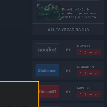
Πορτογαλίας 🏆
06/08/2026
Παναθηναϊκός: Η
απόδοση για να μπει
στη League phase του
Κόνφερενς Λιγκ 🍀
06/08/2026
ΔΕΣ ΤΑ ΥΠΟΛΟΙΠΑ ΝΕΑ
Παναθηναϊκός
Ευρώπη 2026-27: Οι
πιθανοί αντίπαλοι και
το απαιτητικό
NOVIBET
πρόγραμμα
9.6
Παίξε νόμιμα
STOIXIMAN
9.6
Παίξε νόμιμα
SUPERBET
9.6
Παίξε νόμιμα