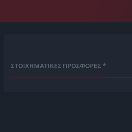
ΣΤΟΙΧΗΜΑΤΙΚΕΣ ΠΡΟΣΦΟΡΕΣ *