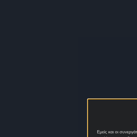
Εμείς και οι συνεργ