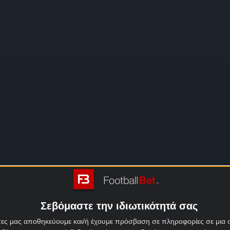
Σεβόμαστε την ιδιωτικότητά σας
άτες μας αποθηκεύουμε και/ή έχουμε πρόσβαση σε πληροφορίες σε μια