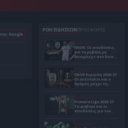
ΡΟΗ ΕΙΔΗΣΕΩΝ
ΠΡΟΣΦΟΡΕΣ
στην Google
07/08/2026
ΠΑΟΚ: Οι αποδόσεις
για τη ρεβάνς με
Άντερλεχτ στο Europa
League
07/08/2026
ΠΑΟΚ Ευρώπη 2026-27:
Οι αντίπαλοι και ο
δρόμος μέχρι τη
League Phase
06/08/2026
Primeira Liga 2026-27:
Τα φαβορί και οι
αποδόσεις για τον
πρωταθλητή
Πορτογαλίας 🏆
06/08/2026