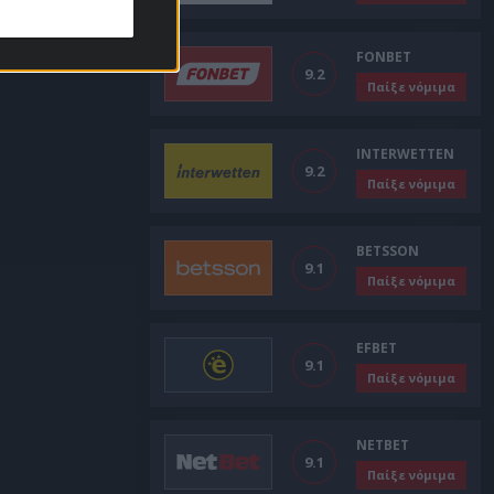
FONBET
9.2
Παίξε νόμιμα
INTERWETTEN
9.2
Παίξε νόμιμα
BETSSON
9.1
Παίξε νόμιμα
EFBET
9.1
Παίξε νόμιμα
NETBET
9.1
Παίξε νόμιμα