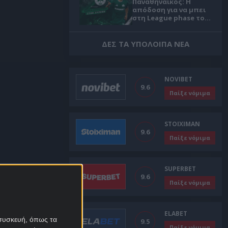
Παναθηναϊκός: Η
απόδοση για να μπει
στη League phase του
Κόνφερενς Λιγκ 🍀
06/08/2026
ΔΕΣ ΤΑ ΥΠΟΛΟΙΠΑ ΝΕΑ
Παναθηναϊκός
Ευρώπη 2026-27: Οι
πιθανοί αντίπαλοι και
το απαιτητικό
NOVIBET
πρόγραμμα
9.6
Παίξε νόμιμα
STOIXIMAN
9.6
Παίξε νόμιμα
SUPERBET
9.6
Παίξε νόμιμα
ELABET
 συσκευή, όπως τα
9.5
Παίξε νόμιμα