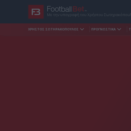
Με την υπογραφή του Χρήστου Σωτηρακόπου
ΧΡΗΣΤΟΣ ΣΩΤΗΡΑΚΟΠΟΥΛΟΣ
ΠΡΟΓΝΩΣΤΙΚΑ
Τ