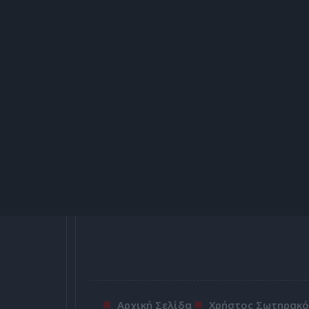
Αρχική Σελίδα
Χρήστος Σωτηρακ