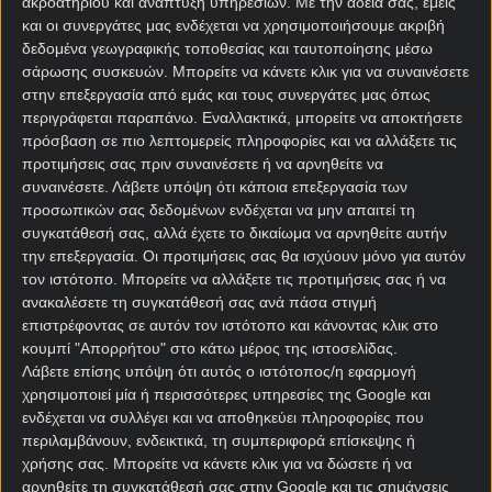
ακροατηρίου και ανάπτυξη υπηρεσιών.
Με την άδειά σας, εμείς
και οι συνεργάτες μας ενδέχεται να χρησιμοποιήσουμε ακριβή
δεδομένα γεωγραφικής τοποθεσίας και ταυτοποίησης μέσω
σάρωσης συσκευών. Μπορείτε να κάνετε κλικ για να συναινέσετε
στην επεξεργασία από εμάς και τους συνεργάτες μας όπως
περιγράφεται παραπάνω. Εναλλακτικά, μπορείτε να αποκτήσετε
πρόσβαση σε πιο λεπτομερείς πληροφορίες και να αλλάξετε τις
προτιμήσεις σας πριν συναινέσετε ή να αρνηθείτε να
Αρχική Σελίδα
συναινέσετε.
Λάβετε υπόψη ότι κάποια επεξεργασία των
Χρήστος Σωτηρακόπουλος
προσωπικών σας δεδομένων ενδέχεται να μην απαιτεί τη
Προγνωστικά
συγκατάθεσή σας, αλλά έχετε το δικαίωμα να αρνηθείτε αυτήν
Βαθμολογίες - Στατιστικά
την επεξεργασία. Οι προτιμήσεις σας θα ισχύουν μόνο για αυτόν
Κουπόνι
τον ιστότοπο. Μπορείτε να αλλάξετε τις προτιμήσεις σας ή να
Πρόγραμμα TV
ανακαλέσετε τη συγκατάθεσή σας ανά πάσα στιγμή
Προσφορές*
επιστρέφοντας σε αυτόν τον ιστότοπο και κάνοντας κλικ στο
κουμπί "Απορρήτου" στο κάτω μέρος της ιστοσελίδας.
Λάβετε επίσης υπόψη ότι αυτός ο ιστότοπος/η εφαρμογή
χρησιμοποιεί μία ή περισσότερες υπηρεσίες της Google και
ενδέχεται να συλλέγει και να αποθηκεύει πληροφορίες που
περιλαμβάνουν, ενδεικτικά, τη συμπεριφορά επίσκεψης ή
χρήσης σας. Μπορείτε να κάνετε κλικ για να δώσετε ή να
αρνηθείτε τη συγκατάθεσή σας στην Google και τις σημάνσεις