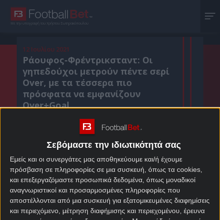
Με την υπογραφή του Χρήστου Σωτηρακόπουλου
12 Ιουλίου 2021
Ράουφος-Φρέντρικσταντ: Οι
γηπεδούχοι μετρούν πέντε σερί
Over, με τα τέσσερα πιο
πρόσφατα να εμφανίζουν
Over+Goal
Σεβόμαστε την ιδιωτικότητά σας
Κοιν. :
Εμείς και οι συνεργάτες μας αποθηκεύουμε και/ή έχουμε
Πρόσθεσε το Footballbet.gr στην Google
πρόσβαση σε πληροφορίες σε μια συσκευή, όπως τα cookies,
και επεξεργαζόμαστε προσωπικά δεδομένα, όπως μοναδικοί
αναγνωριστικοί και προσαρμοσμένες πληροφορίες που
ΣΤΟΙΧΗΜΑΤΙΚΕΣ ΠΡΟΣΦΟΡΕΣ *
αποστέλλονται από μια συσκευή για εξατομικευμένες διαφημίσεις
και περιεχόμενο, μέτρηση διαφήμισης και περιεχομένου, έρευνα