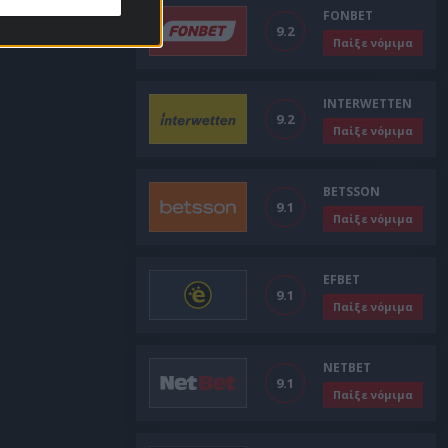
FONBET
9.2
Παίξε νόμιμα
INTERWETTEN
9.2
Παίξε νόμιμα
BETSSON
9.1
Παίξε νόμιμα
EFBET
9.1
Παίξε νόμιμα
NETBET
9.1
Παίξε νόμιμα