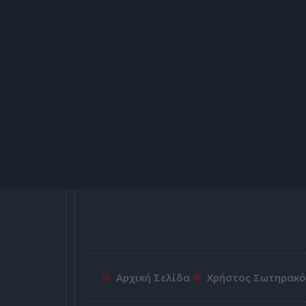
Αρχική Σελίδα
Χρήστος Σωτηρακ