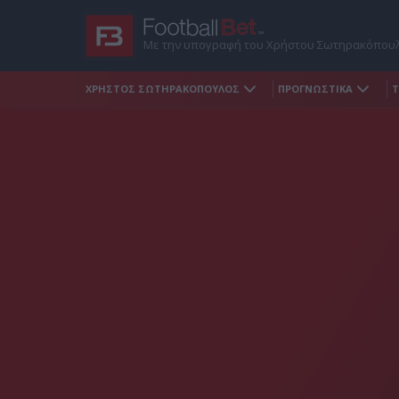
Με την υπογραφή του Χρήστου Σωτηρακόπου
ΧΡΗΣΤΟΣ ΣΩΤΗΡΑΚΟΠΟΥΛΟΣ
ΠΡΟΓΝΩΣΤΙΚΑ
Τ