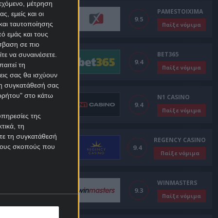
ιεχόμενο, μέτρηση
PAMESTOIXIMA
ς, εμείς και οι
9.5
και ταυτοποίησης
Παίξε νόμιμα
ό εμάς και τους
σβαση σε πιο
BET365
τε να συναινέσετε.
9.4
αιτεί τη
Παίξε νόμιμα
εις σας θα ισχύουν
 τη συγκατάθεσή σας
ορρήτου" στο κάτω
N1 CASINO
9.4
Παίξε νόμιμα
υπηρεσίες της
τικά, τη
ίτε τη συγκατάθεσή
REGENCY CASINO
 τους σκοπούς που
9.4
Παίξε νόμιμα
WINMASTERS
9.3
Παίξε νόμιμα