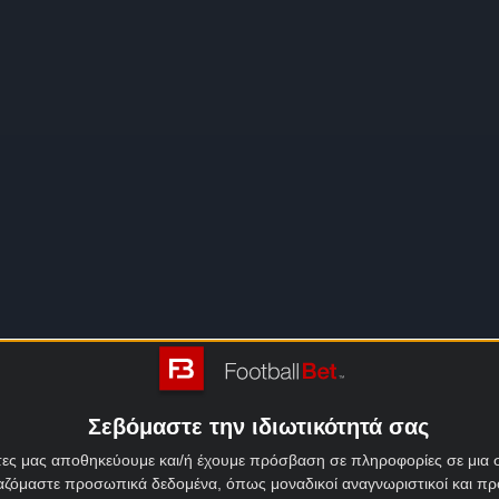
Σεβόμαστε την ιδιωτικότητά σας
άτες μας αποθηκεύουμε και/ή έχουμε πρόσβαση σε πληροφορίες σε μια
ργαζόμαστε προσωπικά δεδομένα, όπως μοναδικοί αναγνωριστικοί και 