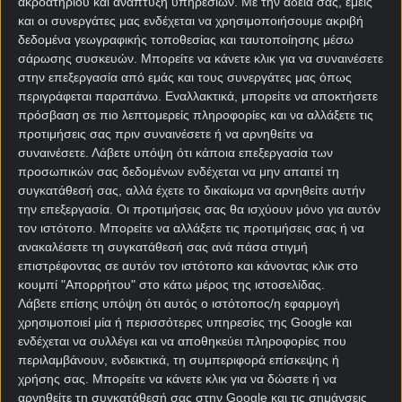
ακροατηρίου και ανάπτυξη υπηρεσιών.
Με την άδειά σας, εμείς
και οι συνεργάτες μας ενδέχεται να χρησιμοποιήσουμε ακριβή
δεδομένα γεωγραφικής τοποθεσίας και ταυτοποίησης μέσω
σάρωσης συσκευών. Μπορείτε να κάνετε κλικ για να συναινέσετε
στην επεξεργασία από εμάς και τους συνεργάτες μας όπως
περιγράφεται παραπάνω. Εναλλακτικά, μπορείτε να αποκτήσετε
πρόσβαση σε πιο λεπτομερείς πληροφορίες και να αλλάξετε τις
προτιμήσεις σας πριν συναινέσετε ή να αρνηθείτε να
Αρχική Σελίδα
συναινέσετε.
Λάβετε υπόψη ότι κάποια επεξεργασία των
Χρήστος Σωτηρακόπουλος
προσωπικών σας δεδομένων ενδέχεται να μην απαιτεί τη
Προγνωστικά
συγκατάθεσή σας, αλλά έχετε το δικαίωμα να αρνηθείτε αυτήν
Βαθμολογίες - Στατιστικά
την επεξεργασία. Οι προτιμήσεις σας θα ισχύουν μόνο για αυτόν
Κουπόνι
τον ιστότοπο. Μπορείτε να αλλάξετε τις προτιμήσεις σας ή να
Πρόγραμμα TV
ανακαλέσετε τη συγκατάθεσή σας ανά πάσα στιγμή
Προσφορές*
επιστρέφοντας σε αυτόν τον ιστότοπο και κάνοντας κλικ στο
κουμπί "Απορρήτου" στο κάτω μέρος της ιστοσελίδας.
Λάβετε επίσης υπόψη ότι αυτός ο ιστότοπος/η εφαρμογή
χρησιμοποιεί μία ή περισσότερες υπηρεσίες της Google και
ενδέχεται να συλλέγει και να αποθηκεύει πληροφορίες που
περιλαμβάνουν, ενδεικτικά, τη συμπεριφορά επίσκεψης ή
χρήσης σας. Μπορείτε να κάνετε κλικ για να δώσετε ή να
αρνηθείτε τη συγκατάθεσή σας στην Google και τις σημάνσεις