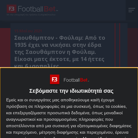
Με την υπογραφή του Χρήστου Σωτηρακόπουλου
15 Μαΐου 2021
Σαουθάμπτον - Φούλαμ: Από το
1935 έχει να νικήσει στην έδρα
της Σαουθάμπτον η Φούλαμ.
Είκοσι ματς έκτοτε, με 14 ήττες
και 6 ισοπαλίες.
Σεβόμαστε την ιδιωτικότητά σας
Κοιν. :
Εμείς και οι συνεργάτες μας αποθηκεύουμε και/ή έχουμε
Πρόσθεσε το Footballbet.gr στην Google
πρόσβαση σε πληροφορίες σε μια συσκευή, όπως τα cookies,
και επεξεργαζόμαστε προσωπικά δεδομένα, όπως μοναδικοί
αναγνωριστικοί και προσαρμοσμένες πληροφορίες που
ΣΤΟΙΧΗΜΑΤΙΚΕΣ ΠΡΟΣΦΟΡΕΣ *
αποστέλλονται από μια συσκευή για εξατομικευμένες διαφημίσεις
και περιεχόμενο, μέτρηση διαφήμισης και περιεχομένου, έρευνα