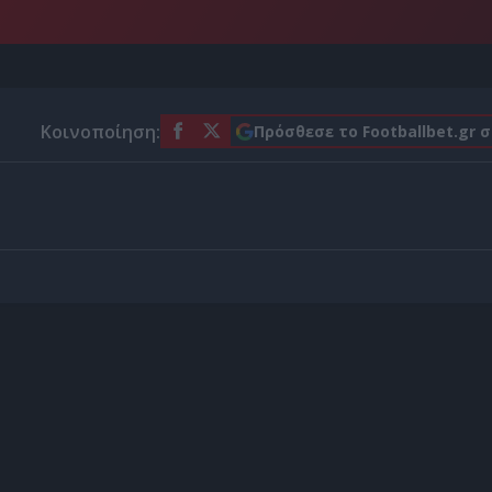
Κοινοποίηση:
Πρόσθεσε το Footballbet.gr 