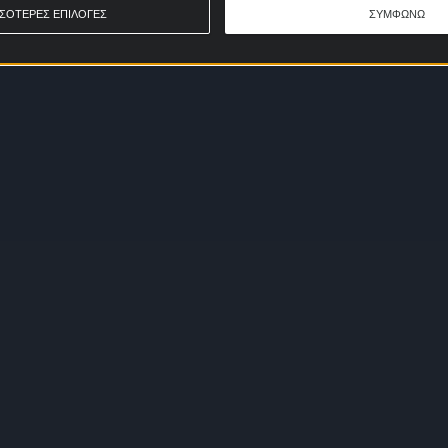
ΣΣΟΤΕΡΕΣ ΕΠΙΛΟΓΕΣ
ΣΥΜΦΩΝΩ