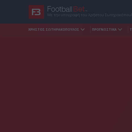
Με την υπογραφή του Χρήστου Σωτηρακόπου
ΧΡΗΣΤΟΣ ΣΩΤΗΡΑΚΟΠΟΥΛΟΣ
ΠΡΟΓΝΩΣΤΙΚΑ
Τ