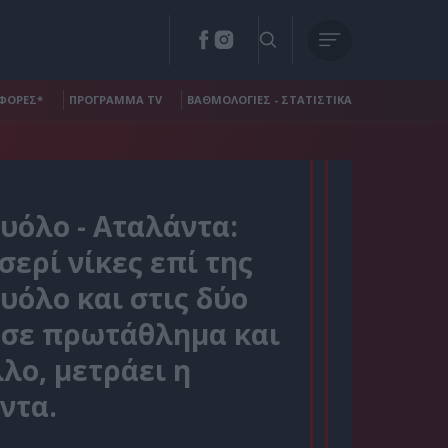
ΦΟΡΕΣ*
ΠΡΟΓΡΑΜΜΑ TV
ΒΑΘΜΟΛΟΓΙΕΣ - ΣΤΑΤΙΣΤΙΚΑ
υόλο - Αταλάντα:
σερί νίκες επί της
υόλο και στις δύο
 σε πρωτάθλημα και
λο, μετράει η
ντα.