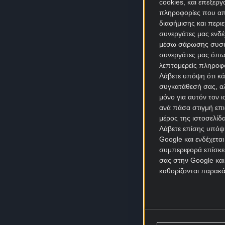
cookies, και επεξε
πληροφορίες που απο
διαφήμισης και περι
συνεργάτες μας ενδέ
μέσω σάρωσης συσκευ
συνεργάτες μας όπω
λεπτομερείς πληροφορ
Λάβετε υπόψη ότι κά
συγκατάθεσή σας, αλ
μόνο για αυτόν τον 
ανά πάσα στιγμή επι
μέρος της ιστοσελίδα
Λάβετε επίσης υπόψη
Google και ενδέχετα
συμπεριφορά επίσκεψ
σας στην Google και
καθορίζονται παρακ