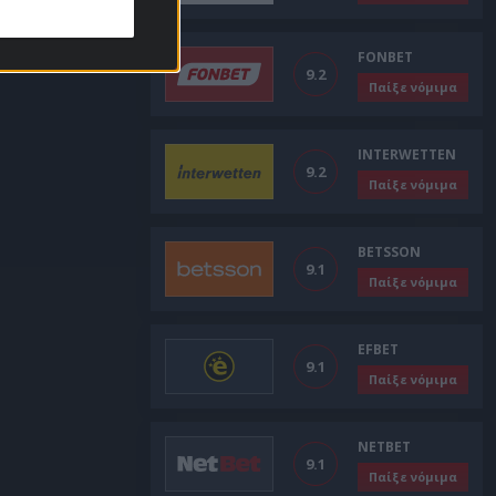
FONBET
9.2
Παίξε νόμιμα
INTERWETTEN
9.2
Παίξε νόμιμα
BETSSON
9.1
Παίξε νόμιμα
EFBET
9.1
Παίξε νόμιμα
NETBET
9.1
Παίξε νόμιμα