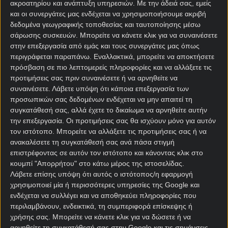
ακροατηρίου και ανάπτυξη υπηρεσιών.
Με την άδειά σας, εμείς
και οι συνεργάτες μας ενδέχεται να χρησιμοποιήσουμε ακριβή
δεδομένα γεωγραφικής τοποθεσίας και ταυτοποίησης μέσω
σάρωσης συσκευών. Μπορείτε να κάνετε κλικ για να συναινέσετε
στην επεξεργασία από εμάς και τους συνεργάτες μας όπως
περιγράφεται παραπάνω. Εναλλακτικά, μπορείτε να αποκτήσετε
πρόσβαση σε πιο λεπτομερείς πληροφορίες και να αλλάξετε τις
προτιμήσεις σας πριν συναινέσετε ή να αρνηθείτε να
συναινέσετε.
Λάβετε υπόψη ότι κάποια επεξεργασία των
Αρχική Σελίδα
προσωπικών σας δεδομένων ενδέχεται να μην απαιτεί τη
Χρήστος Σωτηρακόπουλος
συγκατάθεσή σας, αλλά έχετε το δικαίωμα να αρνηθείτε αυτήν
Προγνωστικά
την επεξεργασία. Οι προτιμήσεις σας θα ισχύουν μόνο για αυτόν
Βαθμολογίες - Στατιστικά
τον ιστότοπο. Μπορείτε να αλλάξετε τις προτιμήσεις σας ή να
Κουπόνι
ανακαλέσετε τη συγκατάθεσή σας ανά πάσα στιγμή
Πρόγραμμα TV
επιστρέφοντας σε αυτόν τον ιστότοπο και κάνοντας κλικ στο
Προσφορές*
κουμπί "Απορρήτου" στο κάτω μέρος της ιστοσελίδας.
Λάβετε επίσης υπόψη ότι αυτός ο ιστότοπος/η εφαρμογή
χρησιμοποιεί μία ή περισσότερες υπηρεσίες της Google και
ενδέχεται να συλλέγει και να αποθηκεύει πληροφορίες που
περιλαμβάνουν, ενδεικτικά, τη συμπεριφορά επίσκεψης ή
χρήσης σας. Μπορείτε να κάνετε κλικ για να δώσετε ή να
αρνηθείτε τη συγκατάθεσή σας στην Google και τις σημάνσεις