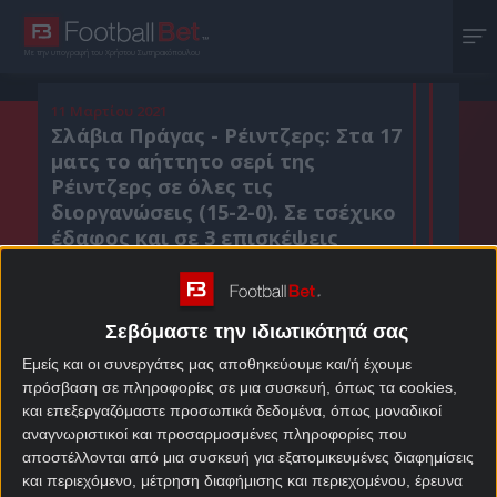
Με την υπογραφή του Χρήστου Σωτηρακόπουλου
11 Μαρτίου 2021
Σλάβια Πράγας - Ρέιντζερς: Στα 17
ματς το αήττητο σερί της
Ρέιντζερς σε όλες τις
διοργανώσεις (15-2-0). Σε τσέχικο
έδαφος και σε 3 επισκέψεις
μετράει πάντως ισάριθμες ήττες.
Σεβόμαστε την ιδιωτικότητά σας
Κοιν. :
Εμείς και οι συνεργάτες μας αποθηκεύουμε και/ή έχουμε
πρόσβαση σε πληροφορίες σε μια συσκευή, όπως τα cookies,
Πρόσθεσε το Footballbet.gr στην Google
και επεξεργαζόμαστε προσωπικά δεδομένα, όπως μοναδικοί
αναγνωριστικοί και προσαρμοσμένες πληροφορίες που
αποστέλλονται από μια συσκευή για εξατομικευμένες διαφημίσεις
ΣΤΟΙΧΗΜΑΤΙΚΕΣ ΠΡΟΣΦΟΡΕΣ *
και περιεχόμενο, μέτρηση διαφήμισης και περιεχομένου, έρευνα