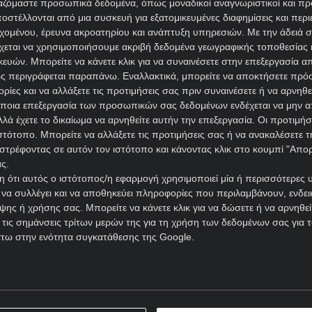
ργαζόμαστε προσωπικά δεδομένα, όπως μοναδικοί αναγνωριστικοί και 
στέλλονται από μια συσκευή για εξατομικευμένες διαφημίσεις και περ
εχομένου, έρευνα ακροατηρίου και ανάπτυξη υπηρεσιών.
Με την άδειά σα
χεται να χρησιμοποιήσουμε ακριβή δεδομένα γεωγραφικής τοποθεσίας 
ών. Μπορείτε να κάνετε κλικ για να συναινέσετε στην επεξεργασία απ
ς περιγράφεται παραπάνω. Εναλλακτικά, μπορείτε να αποκτήσετε πρό
ίες και να αλλάξετε τις προτιμήσεις σας πριν συναινέσετε ή να αρνηθεί
ποια επεξεργασία των προσωπικών σας δεδομένων ενδέχεται να μην απ
λά έχετε το δικαίωμα να αρνηθείτε αυτήν την επεξεργασία. Οι προτιμήσ
ιστότοπο. Μπορείτε να αλλάξετε τις προτιμήσεις σας ή να ανακαλέσετε
στρέφοντας σε αυτόν τον ιστότοπο και κάνοντας κλικ στο κουμπί "Απ
ς.
 ότι αυτός ο ιστότοπος/η εφαρμογή χρησιμοποιεί μία ή περισσότερες 
ι να συλλέγει και να αποθηκεύει πληροφορίες που περιλαμβάνουν, ενδεικ
ης ή χρήσης σας. Μπορείτε να κάνετε κλικ για να δώσετε ή να αρνηθε
 τις σημάνσεις τρίτων μερών της για τη χρήση των δεδομένων σας για
άτω στην ενότητα συγκατάθεσης της Google.