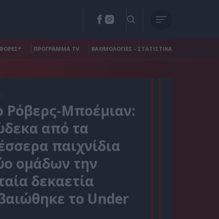
ΦΟΡΕΣ*
ΠΡΟΓΡΑΜΜΑ TV
ΒΑΘΜΟΛΟΓΙΕΣ - ΣΤΑΤΙΣΤΙΚΑ
21
ο Ρόβερς-Μποέμιαν:
ώδεκα από τα
έσσερα παιχνίδια
ύο ομάδων την
ταία δεκαετία
βαιώθηκε το Under