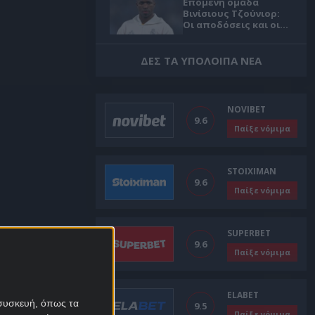
Επόμενη ομάδα
Βινίσιους Τζούνιορ:
Οι αποδόσεις και οι
πιθανότητες για
μεταγραφή στην
Άρσεναλ
05/08/2026
ΔΕΣ ΤΑ ΥΠΟΛΟΙΠΑ ΝΕΑ
ΠΑΟΚ - Άντερλεχτ
διαιτητής: Πέναλτι
είχε το 50% των
αγώνων ελληνικών
NOVIBET
ομάδων με
9.6
Μουνουέρα
Παίξε νόμιμα
STOIXIMAN
9.6
Παίξε νόμιμα
SUPERBET
9.6
Παίξε νόμιμα
ELABET
 συσκευή, όπως τα
9.5
Παίξε νόμιμα