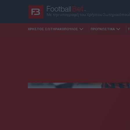
Με την υπογραφή του Χρήστου Σωτηρακόπου
ΧΡΗΣΤΟΣ ΣΩΤΗΡΑΚΟΠΟΥΛΟΣ
ΠΡΟΓΝΩΣΤΙΚΑ
Τ
Liam Burt of Bohemian FC challenged by Greg Bolger of Sl