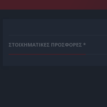
ΣΤΟΙΧΗΜΑΤΙΚΕΣ ΠΡΟΣΦΟΡΕΣ *