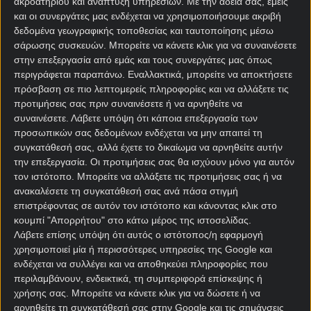
ακροατηρίου και ανάπτυξη υπηρεσιών.
Με την άδειά σας, εμείς
και οι συνεργάτες μας ενδέχεται να χρησιμοποιήσουμε ακριβή
δεδομένα γεωγραφικής τοποθεσίας και ταυτοποίησης μέσω
σάρωσης συσκευών. Μπορείτε να κάνετε κλικ για να συναινέσετε
στην επεξεργασία από εμάς και τους συνεργάτες μας όπως
περιγράφεται παραπάνω. Εναλλακτικά, μπορείτε να αποκτήσετε
πρόσβαση σε πιο λεπτομερείς πληροφορίες και να αλλάξετε τις
προτιμήσεις σας πριν συναινέσετε ή να αρνηθείτε να
Αρχική Σελίδα
συναινέσετε.
Λάβετε υπόψη ότι κάποια επεξεργασία των
Χρήστος Σωτηρακόπουλος
προσωπικών σας δεδομένων ενδέχεται να μην απαιτεί τη
Προγνωστικά
συγκατάθεσή σας, αλλά έχετε το δικαίωμα να αρνηθείτε αυτήν
Βαθμολογίες - Στατιστικά
την επεξεργασία. Οι προτιμήσεις σας θα ισχύουν μόνο για αυτόν
Κουπόνι
τον ιστότοπο. Μπορείτε να αλλάξετε τις προτιμήσεις σας ή να
Πρόγραμμα TV
ανακαλέσετε τη συγκατάθεσή σας ανά πάσα στιγμή
Προσφορές*
επιστρέφοντας σε αυτόν τον ιστότοπο και κάνοντας κλικ στο
κουμπί "Απορρήτου" στο κάτω μέρος της ιστοσελίδας.
Λάβετε επίσης υπόψη ότι αυτός ο ιστότοπος/η εφαρμογή
χρησιμοποιεί μία ή περισσότερες υπηρεσίες της Google και
ενδέχεται να συλλέγει και να αποθηκεύει πληροφορίες που
περιλαμβάνουν, ενδεικτικά, τη συμπεριφορά επίσκεψης ή
χρήσης σας. Μπορείτε να κάνετε κλικ για να δώσετε ή να
αρνηθείτε τη συγκατάθεσή σας στην Google και τις σημάνσεις