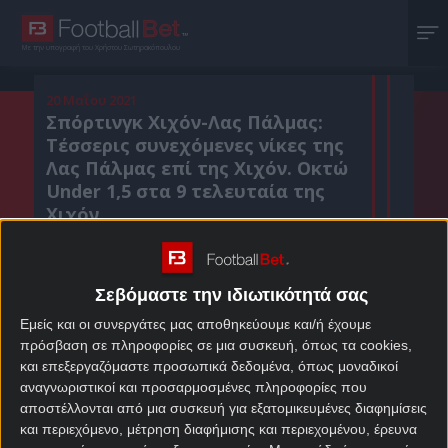
Με την υπογραφή του Χρήστου Σωτηρακόπουλου
20 Μαΐου 2021
Σπόρτινγκ Χιχόν-Λας Πάλμας:
Τέσσερις συνεχόμενες νίκες της
Λας Πάλμας επί της Χιχόν. Οκτώ
Under 1,5 στα 9 τελευταία της
Χιχόν.
Σεβόμαστε την ιδιωτικότητά σας
Κοιν. :
Εμείς και οι συνεργάτες μας αποθηκεύουμε και/ή έχουμε
Πρόσθεσε το Footballbet.gr στην Google
πρόσβαση σε πληροφορίες σε μια συσκευή, όπως τα cookies,
και επεξεργαζόμαστε προσωπικά δεδομένα, όπως μοναδικοί
αναγνωριστικοί και προσαρμοσμένες πληροφορίες που
ΣΤΟΙΧΗΜΑΤΙΚΕΣ ΠΡΟΣΦΟΡΕΣ *
αποστέλλονται από μια συσκευή για εξατομικευμένες διαφημίσεις
και περιεχόμενο, μέτρηση διαφήμισης και περιεχομένου, έρευνα