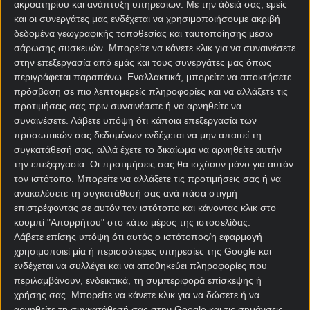
ακροατηρίου και ανάπτυξη υπηρεσιών.
Με την άδειά σας, εμείς
και οι συνεργάτες μας ενδέχεται να χρησιμοποιήσουμε ακριβή
δεδομένα γεωγραφικής τοποθεσίας και ταυτοποίησης μέσω
σάρωσης συσκευών. Μπορείτε να κάνετε κλικ για να συναινέσετε
στην επεξεργασία από εμάς και τους συνεργάτες μας όπως
περιγράφεται παραπάνω. Εναλλακτικά, μπορείτε να αποκτήσετε
πρόσβαση σε πιο λεπτομερείς πληροφορίες και να αλλάξετε τις
προτιμήσεις σας πριν συναινέσετε ή να αρνηθείτε να
συναινέσετε.
Λάβετε υπόψη ότι κάποια επεξεργασία των
Αρχική Σελίδα
προσωπικών σας δεδομένων ενδέχεται να μην απαιτεί τη
Χρήστος Σωτηρακόπουλος
συγκατάθεσή σας, αλλά έχετε το δικαίωμα να αρνηθείτε αυτήν
Προγνωστικά
την επεξεργασία. Οι προτιμήσεις σας θα ισχύουν μόνο για αυτόν
Βαθμολογίες - Στατιστικά
τον ιστότοπο. Μπορείτε να αλλάξετε τις προτιμήσεις σας ή να
Κουπόνι
ανακαλέσετε τη συγκατάθεσή σας ανά πάσα στιγμή
Πρόγραμμα TV
επιστρέφοντας σε αυτόν τον ιστότοπο και κάνοντας κλικ στο
Προσφορές*
κουμπί "Απορρήτου" στο κάτω μέρος της ιστοσελίδας.
Λάβετε επίσης υπόψη ότι αυτός ο ιστότοπος/η εφαρμογή
χρησιμοποιεί μία ή περισσότερες υπηρεσίες της Google και
ενδέχεται να συλλέγει και να αποθηκεύει πληροφορίες που
περιλαμβάνουν, ενδεικτικά, τη συμπεριφορά επίσκεψης ή
χρήσης σας. Μπορείτε να κάνετε κλικ για να δώσετε ή να
αρνηθείτε τη συγκατάθεσή σας στην Google και τις σημάνσεις