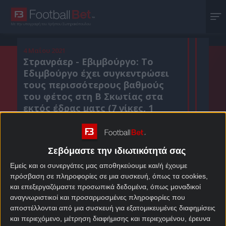
Με την υπογραφή του Χρήστου Σωτηρακόπουλου
4 Μαΐου 2021
Στρανράερ - Εβιμβούργο: Το
Εδιμβούργο έχει συγκεντρώσει
τους περισσότερους βαθμούς
του φέτος στη Β Σκωτίας στα
εκτός έδρας ματς (7 νίκες, 1
ισοπαλία, 2 ήττες).
Σεβόμαστε την ιδιωτικότητά σας
Κοιν. :
Εμείς και οι συνεργάτες μας αποθηκεύουμε και/ή έχουμε
πρόσβαση σε πληροφορίες σε μια συσκευή, όπως τα cookies,
Πρόσθεσε το Footballbet.gr στην Google
και επεξεργαζόμαστε προσωπικά δεδομένα, όπως μοναδικοί
αναγνωριστικοί και προσαρμοσμένες πληροφορίες που
αποστέλλονται από μια συσκευή για εξατομικευμένες διαφημίσεις
ΣΤΟΙΧΗΜΑΤΙΚΕΣ ΠΡΟΣΦΟΡΕΣ *
και περιεχόμενο, μέτρηση διαφήμισης και περιεχομένου, έρευνα