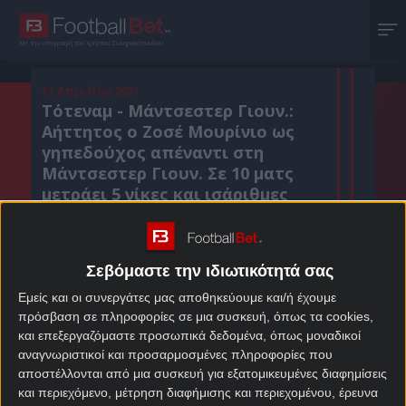
Με την υπογραφή του Χρήστου Σωτηρακόπουλου
11 Απριλίου 2021
Τότεναμ - Μάντσεστερ Γιουν.:
Αήττητος ο Ζοσέ Μουρίνιο ως
γηπεδούχος απέναντι στη
Μάντσεστερ Γιουν. Σε 10 ματς
μετράει 5 νίκες και ισάριθμες
ισοπαλίες.
Σεβόμαστε την ιδιωτικότητά σας
Κοιν. :
Εμείς και οι συνεργάτες μας αποθηκεύουμε και/ή έχουμε
πρόσβαση σε πληροφορίες σε μια συσκευή, όπως τα cookies,
Πρόσθεσε το Footballbet.gr στην Google
και επεξεργαζόμαστε προσωπικά δεδομένα, όπως μοναδικοί
αναγνωριστικοί και προσαρμοσμένες πληροφορίες που
αποστέλλονται από μια συσκευή για εξατομικευμένες διαφημίσεις
ΣΤΟΙΧΗΜΑΤΙΚΕΣ ΠΡΟΣΦΟΡΕΣ *
και περιεχόμενο, μέτρηση διαφήμισης και περιεχομένου, έρευνα