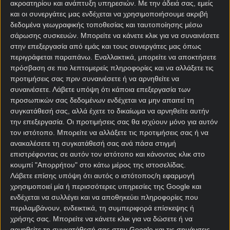
ακροατηρίου και ανάπτυξη υπηρεσιών.
Με την άδειά σας, εμείς
και οι συνεργάτες μας ενδέχεται να χρησιμοποιήσουμε ακριβή
δεδομένα γεωγραφικής τοποθεσίας και ταυτοποίησης μέσω
σάρωσης συσκευών. Μπορείτε να κάνετε κλικ για να συναινέσετε
στην επεξεργασία από εμάς και τους συνεργάτες μας όπως
περιγράφεται παραπάνω. Εναλλακτικά, μπορείτε να αποκτήσετε
πρόσβαση σε πιο λεπτομερείς πληροφορίες και να αλλάξετε τις
προτιμήσεις σας πριν συναινέσετε ή να αρνηθείτε να
συναινέσετε.
Λάβετε υπόψη ότι κάποια επεξεργασία των
Αρχική Σελίδα
προσωπικών σας δεδομένων ενδέχεται να μην απαιτεί τη
Χρήστος Σωτηρακόπουλος
συγκατάθεσή σας, αλλά έχετε το δικαίωμα να αρνηθείτε αυτήν
Προγνωστικά
την επεξεργασία. Οι προτιμήσεις σας θα ισχύουν μόνο για αυτόν
Βαθμολογίες - Στατιστικά
τον ιστότοπο. Μπορείτε να αλλάξετε τις προτιμήσεις σας ή να
Κουπόνι
ανακαλέσετε τη συγκατάθεσή σας ανά πάσα στιγμή
Πρόγραμμα TV
επιστρέφοντας σε αυτόν τον ιστότοπο και κάνοντας κλικ στο
Προσφορές*
κουμπί "Απορρήτου" στο κάτω μέρος της ιστοσελίδας.
Λάβετε επίσης υπόψη ότι αυτός ο ιστότοπος/η εφαρμογή
χρησιμοποιεί μία ή περισσότερες υπηρεσίες της Google και
ενδέχεται να συλλέγει και να αποθηκεύει πληροφορίες που
περιλαμβάνουν, ενδεικτικά, τη συμπεριφορά επίσκεψης ή
χρήσης σας. Μπορείτε να κάνετε κλικ για να δώσετε ή να
αρνηθείτε τη συγκατάθεσή σας στην Google και τις σημάνσεις