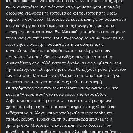
ακροατηρίου και ανάπτυξη υπηρεσιών.
Με την άδειά σας, εμείς
και οι συνεργάτες μας ενδέχεται να χρησιμοποιήσουμε ακριβή
δεδομένα γεωγραφικής τοποθεσίας και ταυτοποίησης μέσω
σάρωσης συσκευών. Μπορείτε να κάνετε κλικ για να συναινέσετε
στην επεξεργασία από εμάς και τους συνεργάτες μας όπως
περιγράφεται παραπάνω. Εναλλακτικά, μπορείτε να αποκτήσετε
πρόσβαση σε πιο λεπτομερείς πληροφορίες και να αλλάξετε τις
προτιμήσεις σας πριν συναινέσετε ή να αρνηθείτε να
Αρχική Σελίδα
συναινέσετε.
Λάβετε υπόψη ότι κάποια επεξεργασία των
Χρήστος Σωτηρακόπουλος
προσωπικών σας δεδομένων ενδέχεται να μην απαιτεί τη
Προγνωστικά
συγκατάθεσή σας, αλλά έχετε το δικαίωμα να αρνηθείτε αυτήν
Βαθμολογίες - Στατιστικά
την επεξεργασία. Οι προτιμήσεις σας θα ισχύουν μόνο για αυτόν
Κουπόνι
τον ιστότοπο. Μπορείτε να αλλάξετε τις προτιμήσεις σας ή να
Πρόγραμμα TV
ανακαλέσετε τη συγκατάθεσή σας ανά πάσα στιγμή
Προσφορές*
επιστρέφοντας σε αυτόν τον ιστότοπο και κάνοντας κλικ στο
κουμπί "Απορρήτου" στο κάτω μέρος της ιστοσελίδας.
Λάβετε επίσης υπόψη ότι αυτός ο ιστότοπος/η εφαρμογή
χρησιμοποιεί μία ή περισσότερες υπηρεσίες της Google και
ενδέχεται να συλλέγει και να αποθηκεύει πληροφορίες που
περιλαμβάνουν, ενδεικτικά, τη συμπεριφορά επίσκεψης ή
χρήσης σας. Μπορείτε να κάνετε κλικ για να δώσετε ή να
αρνηθείτε τη συγκατάθεσή σας στην Google και τις σημάνσεις