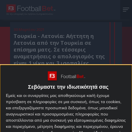
Με την υπογραφή του Χρήστου Σωτηρακόπουλου
30 Μαρτίου 2021
Τουρκία - Λετονία: Αήττητη η
Λετονία από την Τουρκία σε
επίσημα ματς. Σε τέσσερις
αναμετρήσεις ο απολογισμός της
είναι 1 νίκη και 3 ισοπαλίες.
Σεβόμαστε την ιδιωτικότητά σας
Κοιν. :
Εμείς και οι συνεργάτες μας αποθηκεύουμε και/ή έχουμε
Πρόσθεσε το Footballbet.gr στην Google
πρόσβαση σε πληροφορίες σε μια συσκευή, όπως τα cookies,
και επεξεργαζόμαστε προσωπικά δεδομένα, όπως μοναδικοί
αναγνωριστικοί και προσαρμοσμένες πληροφορίες που
ΣΤΟΙΧΗΜΑΤΙΚΕΣ ΠΡΟΣΦΟΡΕΣ *
αποστέλλονται από μια συσκευή για εξατομικευμένες διαφημίσεις
και περιεχόμενο, μέτρηση διαφήμισης και περιεχομένου, έρευνα