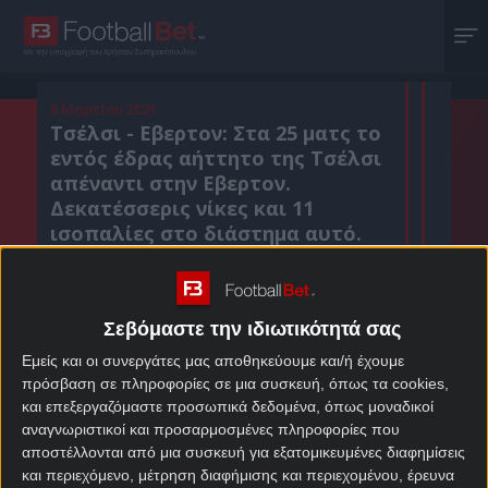
Με την υπογραφή του Χρήστου Σωτηρακόπουλου
8 Μαρτίου 2021
Τσέλσι - Εβερτον: Στα 25 ματς το
εντός έδρας αήττητο της Τσέλσι
απέναντι στην Εβερτον.
Δεκατέσσερις νίκες και 11
ισοπαλίες στο διάστημα αυτό.
Τελευταίο χρονικά διπλό το
1994.
Σεβόμαστε την ιδιωτικότητά σας
Εμείς και οι συνεργάτες μας αποθηκεύουμε και/ή έχουμε
Κοιν. :
πρόσβαση σε πληροφορίες σε μια συσκευή, όπως τα cookies,
και επεξεργαζόμαστε προσωπικά δεδομένα, όπως μοναδικοί
Πρόσθεσε το Footballbet.gr στην Google
αναγνωριστικοί και προσαρμοσμένες πληροφορίες που
αποστέλλονται από μια συσκευή για εξατομικευμένες διαφημίσεις
και περιεχόμενο, μέτρηση διαφήμισης και περιεχομένου, έρευνα