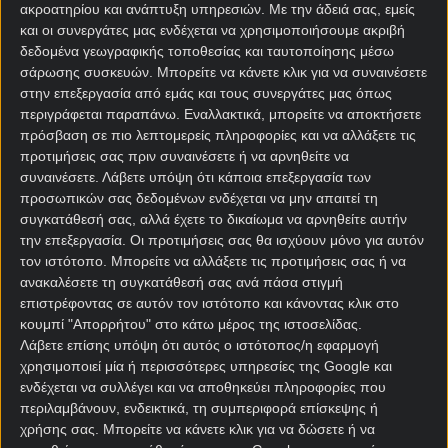
ΣΤΟΙΧΗΜΑΤΙΚΕΣ ΠΡΟΣΦΟΡΕΣ *
ακροατηρίου και ανάπτυξη υπηρεσιών.
Με την άδειά σας, εμείς
και οι συνεργάτες μας ενδέχεται να χρησιμοποιήσουμε ακριβή
δεδομένα γεωγραφικής τοποθεσίας και ταυτοποίησης μέσω
σάρωσης συσκευών. Μπορείτε να κάνετε κλικ για να συναινέσετε
στην επεξεργασία από εμάς και τους συνεργάτες μας όπως
περιγράφεται παραπάνω. Εναλλακτικά, μπορείτε να αποκτήσετε
πρόσβαση σε πιο λεπτομερείς πληροφορίες και να αλλάξετε τις
προτιμήσεις σας πριν συναινέσετε ή να αρνηθείτε να
συναινέσετε.
Λάβετε υπόψη ότι κάποια επεξεργασία των
προσωπικών σας δεδομένων ενδέχεται να μην απαιτεί τη
Αρχική Σελίδα
συγκατάθεσή σας, αλλά έχετε το δικαίωμα να αρνηθείτε αυτήν
Χρήστος Σωτηρακόπουλος
την επεξεργασία. Οι προτιμήσεις σας θα ισχύουν μόνο για αυτόν
Προγνωστικά
τον ιστότοπο. Μπορείτε να αλλάξετε τις προτιμήσεις σας ή να
Βαθμολογίες - Στατιστικά
ανακαλέσετε τη συγκατάθεσή σας ανά πάσα στιγμή
Κουπόνι
επιστρέφοντας σε αυτόν τον ιστότοπο και κάνοντας κλικ στο
Πρόγραμμα TV
κουμπί "Απορρήτου" στο κάτω μέρος της ιστοσελίδας.
Προσφορές*
Λάβετε επίσης υπόψη ότι αυτός ο ιστότοπος/η εφαρμογή
χρησιμοποιεί μία ή περισσότερες υπηρεσίες της Google και
ενδέχεται να συλλέγει και να αποθηκεύει πληροφορίες που
περιλαμβάνουν, ενδεικτικά, τη συμπεριφορά επίσκεψης ή
χρήσης σας. Μπορείτε να κάνετε κλικ για να δώσετε ή να