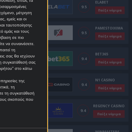
 συσκευή, όπως τα
ELABET
9.5
προσαρμοσμένες
Παίξε νόμιμα
ιεχόμενο, μέτρηση
ς, εμείς και οι
και ταυτοποίησης
PAMESTOIXIMA
ό εμάς και τους
9.5
Παίξε νόμιμα
σβαση σε πιο
τε να συναινέσετε.
αιτεί τη
BET365
εις σας θα ισχύουν
9.4
Παίξε νόμιμα
 τη συγκατάθεσή σας
ορρήτου" στο κάτω
N1 CASINO
υπηρεσίες της
9.4
τικά, τη
Παίξε νόμιμα
ίτε τη συγκατάθεσή
 τους σκοπούς που
REGENCY CASINO
9.4
Παίξε νόμιμα
WINMASTERS