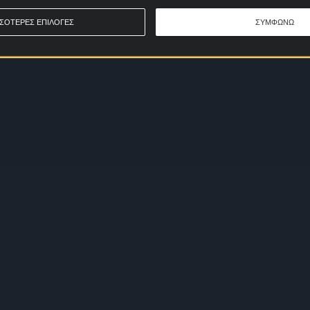
ΣΣΟΤΕΡΕΣ ΕΠΙΛΟΓΕΣ
ΣΥΜΦΩΝΩ