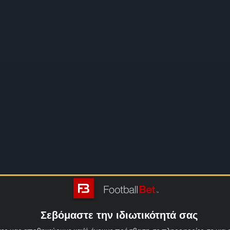
Σεβόμαστε την ιδιωτικότητά σας