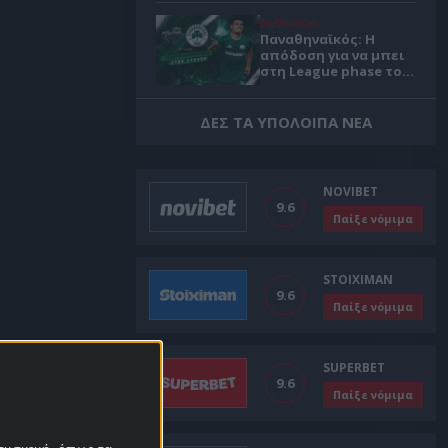
Πορτογαλίας 🏆
06/08/2026
Παναθηναϊκός: Η
απόδοση για να μπει
στη League phase του
Κόνφερενς Λιγκ 🍀
06/08/2026
ΔΕΣ ΤΑ ΥΠΟΛΟΙΠΑ ΝΕΑ
Παναθηναϊκός
Ευρώπη 2026-27: Οι
πιθανοί αντίπαλοι και
το απαιτητικό
NOVIBET
πρόγραμμα
9.6
Παίξε νόμιμα
STOIXIMAN
9.6
Παίξε νόμιμα
SUPERBET
9.6
Παίξε νόμιμα