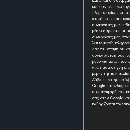
Εμείς και οι συνεργ
cookies, και επεξε
πληροφορίες που απο
διαφήμισης και περι
συνεργάτες μας ενδέ
μέσω σάρωσης συσκευ
συνεργάτες μας όπω
λεπτομερείς πληροφορ
Λάβετε υπόψη ότι κά
συγκατάθεσή σας, αλ
μόνο για αυτόν τον 
ανά πάσα στιγμή επι
μέρος της ιστοσελίδα
Λάβετε επίσης υπόψη
Google και ενδέχετα
συμπεριφορά επίσκεψ
σας στην Google και
καθορίζονται παρακ